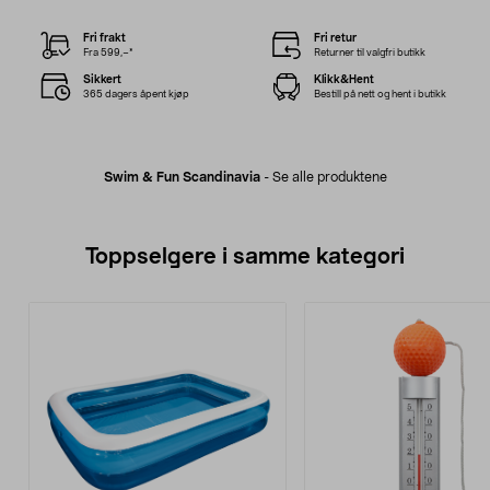
Fri frakt
Fri retur
Fra 599,–*
Returner til valgfri butikk
Sikkert
Klikk&Hent
365 dagers åpent kjøp
Bestill på nett og hent i butikk
Swim & Fun Scandinavia
-
Se alle produktene
Toppselgere i samme kategori