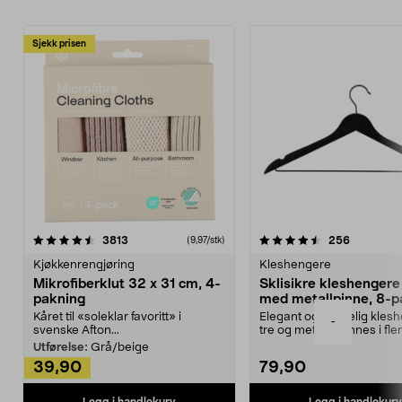
Sjekk prisen
4.5av 5 stjerner
anmeldelser
4.5av 5 stjerner
anmeldels
3813
256
(9,97/stk)
Kjøkkenrengjøring
Kleshengere
Mikrofiberklut 32 x 31 cm, 4-
Sklisikre kleshengere 
pakning
med metallpinne, 8-p
Kåret til «soleklar favoritt» i
Elegant og skikkelig kles
-
svenske Afton...
tre og metall – finnes i fle
Kleshe...
Utførelse:
Grå/beige
39,90
79,90
Legg i handlekurv
Legg i handlekurv