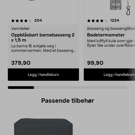
4.0 av 5 stjerner
anmeldelser
3.5 av 5 stjerner
anmeldel
204
1224
Vannleker
Basseng og bassengtilbe
Oppblåsbart barnebasseng 2
Badetermometer
x 1,5 m
Med luftfylt kule som gjør
flyter like under overflate
La barna få avkjøle seg i
både i ba...
sommervarmen. Med et basseng i
hagen slipper dere å dr...
379,90
99,90
Legg i handlekurv
Legg i handlekurv
Passende tilbehør