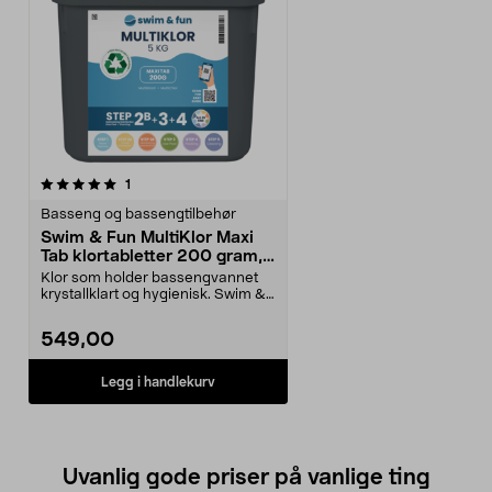
anmeldelser
1
Basseng og bassengtilbehør
Swim & Fun MultiKlor Maxi
Tab klortabletter 200 gram,
5 kg
Klor som holder bassengvannet
krystallklart og hygienisk. Swim &
Fun MultiKlor M...
549,00
Legg i handlekurv
Uvanlig gode priser på vanlige ting