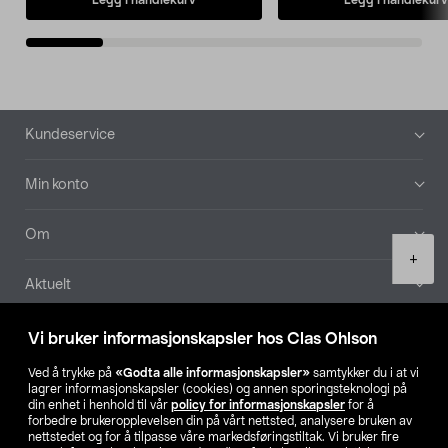
Bunntekst
Kundeservice
Min konto
Om
Product
+
quantity
Aktuelt
Våre selskaper
Vi bruker informasjonskapsler hos Clas Ohlson
Ved å trykke på
«Godta alle informasjonskapsler»
samtykker du i at vi
Finn din butikk
lagrer informasjonskapsler (cookies) og annen sporingsteknologi på
din enhet i henhold til vår
policy for informasjonskapsler
for å
forbedre brukeropplevelsen din på vårt nettsted, analysere bruken av
SE
NO
FI
nettstedet og for å tilpasse våre markedsføringstiltak. Vi bruker fire