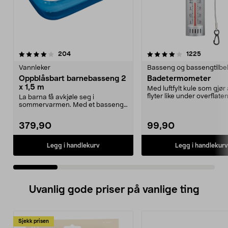
4.0 av 5 stjerner
anmeldelser
5.0 av 5 stjerner
anmeldel
204
1225
Vannleker
Basseng og bassengtilbe
Oppblåsbart barnebasseng 2
Badetermometer
x 1,5 m
Med luftfylt kule som gjør
flyter like under overflate
La barna få avkjøle seg i
både i ba...
sommervarmen. Med et basseng i
hagen slipper dere å dr...
379,90
99,90
Legg i handlekurv
Legg i handlekurv
Uvanlig gode priser på vanlige ting
Sjekk prisen