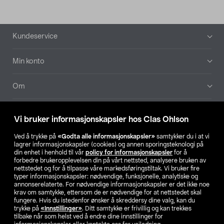
Bunntekst
Kundeservice
Min konto
Om
Aktuelt
Vi bruker informasjonskapsler hos Clas Ohlson
Våre selskaper
Ved å trykke på
«Godta alle informasjonskapsler»
samtykker du i at vi
lagrer informasjonskapsler (cookies) og annen sporingsteknologi på
din enhet i henhold til vår
policy for informasjonskapsler
for å
Finn din butikk
forbedre brukeropplevelsen din på vårt nettsted, analysere bruken av
nettstedet og for å tilpasse våre markedsføringstiltak. Vi bruker fire
typer informasjonskapsler: nødvendige, funksjonelle, analytiske og
annonserelaterte. For nødvendige informasjonskapsler er det ikke noe
SE
NO
FI
krav om samtykke, ettersom de er nødvendige for at nettstedet skal
fungere. Hvis du istedenfor ønsker å skreddersy dine valg, kan du
trykke på
«Innstillinger»
. Ditt samtykke er frivillig og kan trekkes
tilbake når som helst ved å endre dine innstillinger for