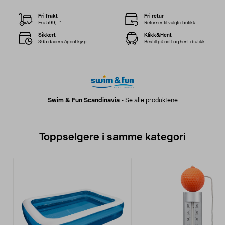
Fri frakt
Fri retur
Fra 599,–*
Returner til valgfri butikk
Sikkert
Klikk&Hent
365 dagers åpent kjøp
Bestill på nett og hent i butikk
Swim & Fun Scandinavia
-
Se alle produktene
Toppselgere i samme kategori