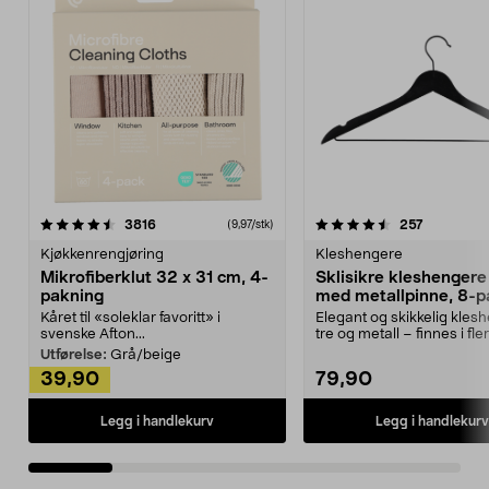
4.5av 5 stjerner
anmeldelser
4.5av 5 stjerner
anmeldels
3816
257
(9,97/stk)
Kjøkkenrengjøring
Kleshengere
Mikrofiberklut 32 x 31 cm, 4-
Sklisikre kleshengere 
pakning
med metallpinne, 8-p
Kåret til «soleklar favoritt» i
Elegant og skikkelig kles
svenske Afton...
tre og metall – finnes i fle
Kleshe...
Utførelse:
Grå/beige
39,90
79,90
Legg i handlekurv
Legg i handlekurv