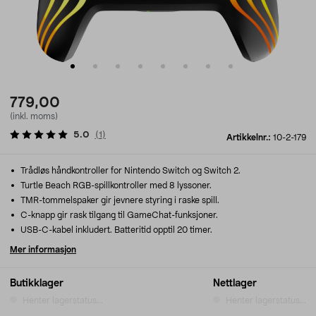
779,00
(inkl. moms)
5.0
(
1
)
Artikkelnr.:
10-2-179
Trådløs håndkontroller for Nintendo Switch og Switch 2.
Turtle Beach RGB-spillkontroller med 8 lyssoner.
TMR-tommelspaker gir jevnere styring i raske spill.
C-knapp gir rask tilgang til GameChat-funksjoner.
USB-C-kabel inkludert. Batteritid opptil 20 timer.
Mer informasjon
Butikklager
Nettlager
Henter lagerstatus...
Henter lagerstatus...