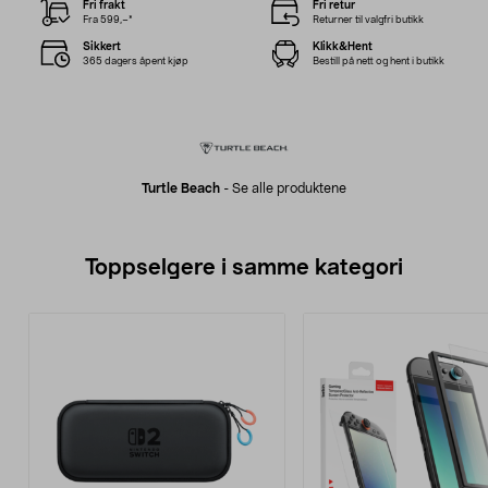
Fri frakt
Fri retur
Fra 599,–*
Returner til valgfri butikk
Sikkert
Klikk&Hent
365 dagers åpent kjøp
Bestill på nett og hent i butikk
Turtle Beach
-
Se alle produktene
Toppselgere i samme kategori