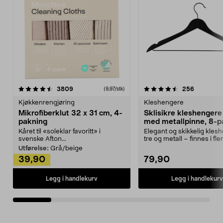
4.5av 5 stjerner
anmeldelser
4.5av 5 stjerner
anmeldels
3809
256
(9,97/stk)
Kjøkkenrengjøring
Kleshengere
Mikrofiberklut 32 x 31 cm, 4-
Sklisikre kleshengere 
pakning
med metallpinne, 8-p
Kåret til «soleklar favoritt» i
Elegant og skikkelig kles
svenske Afton...
tre og metall – finnes i fle
Kleshe...
Utførelse:
Grå/beige
39,90
79,90
Legg i handlekurv
Legg i handlekurv