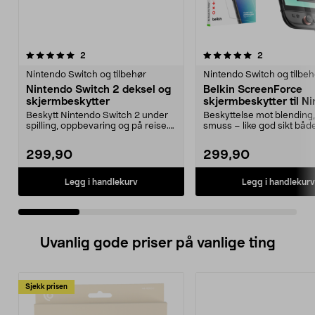
5.0 av 5 stjerner
anmeldelser
5.0 av 5 stjerner
anmeldelser
2
2
Nintendo Switch og tilbehør
Nintendo Switch og tilbeh
Nintendo Switch 2 deksel og
Belkin ScreenForce
skjermbeskytter
skjermbeskytter til N
Switch 2
Beskytt Nintendo Switch 2 under
Beskyttelse mot blending,
spilling, oppbevaring og på reise.
smuss – like god sikt båd
Nintendo Swit...
inne. Belki...
299,90
299,90
Legg i handlekurv
Legg i handlekurv
Uvanlig gode priser på vanlige ting
Sjekk prisen