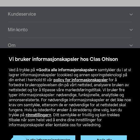
Bunntekst
Kundeservice
Min konto
Om
Vi bruker informasjonskapsler hos Clas Ohlson
Aktuelt
Ved å trykke på
«Godta alle informasjonskapsler»
samtykker du i at vi
lagrer informasjonskapsler (cookies) og annen sporingsteknologi på
Våre selskaper
din enhet i henhold til vår
policy for informasjonskapsler
for å
forbedre brukeropplevelsen din på vårt nettsted, analysere bruken av
nettstedet og for å tilpasse våre markedsføringstiltak. Vi bruker fire
Finn din butikk
typer informasjonskapsler: nødvendige, funksjonelle, analytiske og
annonserelaterte. For nødvendige informasjonskapsler er det ikke noe
krav om samtykke, ettersom de er nødvendige for at nettstedet skal
SE
NO
FI
fungere. Hvis du istedenfor ønsker å skreddersy dine valg, kan du
trykke på
«Innstillinger»
. Ditt samtykke er frivillig og kan trekkes
tilbake når som helst ved å endre dine innstillinger for
informasjonskapsler eller kontakte oss for veiledning.