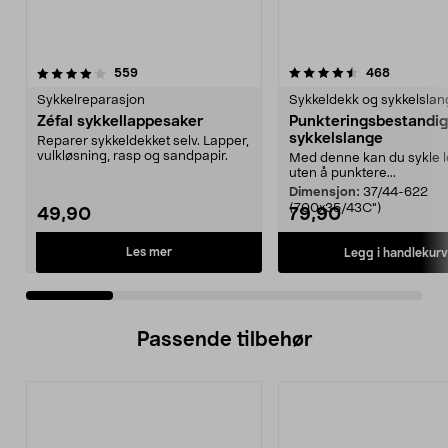
4.5 av 5 stjerner
anmeldelser
4.5 av 5 stjerner
anmeldels
559
468
Sykkelreparasjon
Sykkeldekk og sykkelslan
Zéfal sykkellappesaker
Punkteringsbestandig
sykkelslange
Reparer sykkeldekket selv. Lapper,
vulkløsning, rasp og sandpapir.
Med denne kan du sykle 
uten å punktere...
Dimensjon:
37/44-622
(700x35/43C")
49,90
79,90
Les mer
Legg i handlekurv
Passende tilbehør