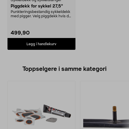
Sykkeldekk og sykkelslanger
Piggdekk for sykkel 27,5"
Punkteringsbestandig sykkeldekk
med pigger. Velg piggdekk hvis du
sykler om vint...
499,90
Legg i handlekurv
Toppselgere i samme kategori