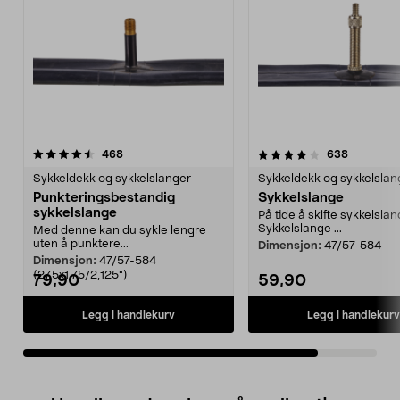
4.0av 5 stjerner
anmeldelser
anmeldels
468
638
Sykkeldekk og sykkelslanger
Sykkeldekk og sykkelslan
Punkteringsbestandig
Sykkelslange
sykkelslange
På tide å skifte sykkelslan
Sykkelslange ...
Med denne kan du sykle lengre
uten å punktere...
Dimensjon:
47/57-584
Dimensjon:
47/57-584
(27,5x1,75/2,125")
79,90
59,90
Legg i handlekurv
Legg i handlekurv