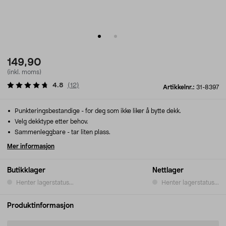
149,90
(inkl. moms)
4.8
(
12
)
Artikkelnr.:
31-8397
Punkteringsbestandige - for deg som ikke liker å bytte dekk.
Velg dekktype etter behov.
Sammenleggbare - tar liten plass.
Mer informasjon
Butikklager
Nettlager
Henter lagerstatus...
Henter lagerstatus...
Produktinformasjon