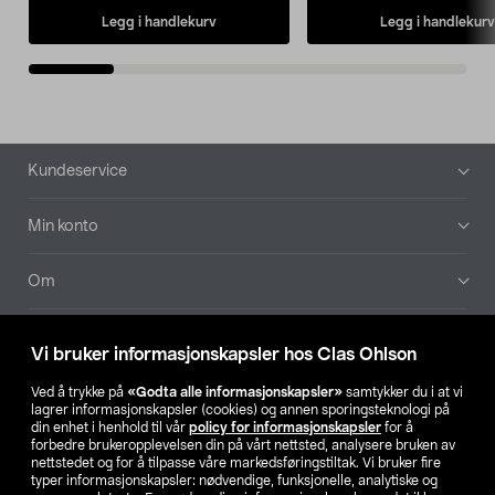
Legg i handlekurv
Legg i handlekurv
Bunntekst
Kundeservice
Min konto
Om
Aktuelt
Vi bruker informasjonskapsler hos Clas Ohlson
Våre selskaper
Ved å trykke på
«Godta alle informasjonskapsler»
samtykker du i at vi
lagrer informasjonskapsler (cookies) og annen sporingsteknologi på
din enhet i henhold til vår
policy for informasjonskapsler
for å
Finn din butikk
forbedre brukeropplevelsen din på vårt nettsted, analysere bruken av
nettstedet og for å tilpasse våre markedsføringstiltak. Vi bruker fire
typer informasjonskapsler: nødvendige, funksjonelle, analytiske og