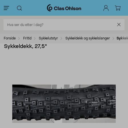
Forside
Fritid
Sykkelutstyr
Sykkeldekk og sykkelslanger
Sykkel
Sykkeldekk, 27,5"