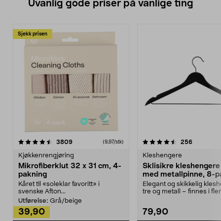
Uvanlig gode priser på vanlige ting
Sjekk prisen
4.5av 5 stjerner
anmeldelser
4.5av 5 stjerner
anmeldels
3809
256
(9,97/stk)
Kjøkkenrengjøring
Kleshengere
Mikrofiberklut 32 x 31 cm, 4-
Sklisikre kleshengere 
pakning
med metallpinne, 8-p
Kåret til «soleklar favoritt» i
Elegant og skikkelig kles
svenske Afton...
tre og metall – finnes i fle
Kleshe...
Utførelse:
Grå/beige
39,90
79,90