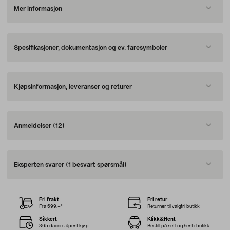
Mer informasjon
Spesifikasjoner, dokumentasjon og ev. faresymboler
Kjøpsinformasjon, leveranser og returer
Anmeldelser
(12)
Eksperten svarer
(1 besvart spørsmål)
Fri frakt
Fri retur
Fra 599,–*
Returner til valgfri butikk
Sikkert
Klikk&Hent
365 dagers åpent kjøp
Bestill på nett og hent i butikk