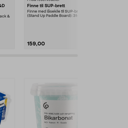
B&D
Finne til SUP-brett
Lavspennin
Gardena/H
Finne med låsekile til SUP-brett
ch/Flymo
(Stand Up Paddle Board): 31-
lack &
Brukes mello
974331-2059, E11 Pa...
transformato
C120G
ladestasjon.Til
159,00
299,90