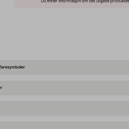
Du finner informasjon om det utgåtte produktet
 faresymboler
er