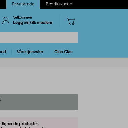
Privatkunde
Bedriftskunde
Velkommen
Logg inn/Bli medlem
bud
Våre tjenester
Club Clas
t
er
lignende produkter.