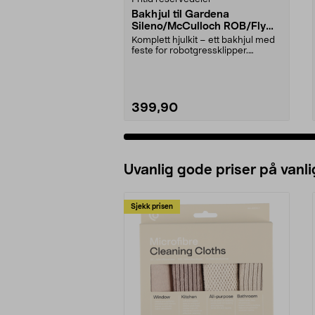
Bakhjul til Gardena
Sileno/McCulloch ROB/Flymo
Easilife
Komplett hjulkit – ett bakhjul med
feste for robotgressklipper.
Bakhjul – reserv...
399,90
Uvanlig gode priser på vanli
Sjekk prisen