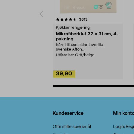
5av 5 stjerner
4.5av 5 stjerner
anmeldelser
3813
Kjøkkenrengjøring
Mikrofiberklut 32 x 31 cm, 4-
pakning
Kåret til «soleklar favoritt» i
svenske Afton...
Utførelse:
Grå/beige
39,90
Legg i handlekurv
Bunntekst
Kundeservice
Min kont
Ofte stilte spørsmål
Login/Regi