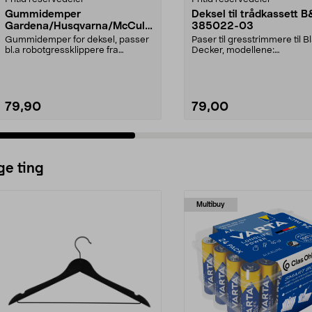
Gummidemper
Deksel til trådkassett 
Gardena/Husqvarna/McCullo
385022-03
ch/Flymo
Gummidemper for deksel, passer
Paser til gresstrimmere til B
bl.a robotgressklippere fra
Decker, modellene:
Gardena, Flymo og McC...
GH400GL4525GL5028GL
L...
79,90
79,00
ge ting
Multibuy