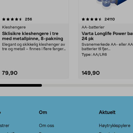
4.5av 5 stjerner
anmeldelser
4.5av 5 stjerner
anmeldels
256
24110
Kleshengere
AA-batterier
Sklisikre kleshengere i tre
Varta Longlife Power ba
med metallpinne, 8-pakning
24 pk
Elegant og skikkelig kleshenger av
Svanemerkede AA- eller A
tre og metall – finnes i flere farger.
batterier til fjer...
Kleshe...
Type:
AA/LR6
79,90
149,90
Legg i handlekurv
Legg i handlekurv
o
Om
Aktuelt
strer
Om oss
Høytrykkspylere