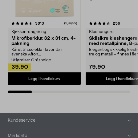
4.5av 5 stjerner
anmeldelser
4.5av 5 stjerner
anmeldels
3813
256
(9,97/stk)
Kjøkkenrengjøring
Kleshengere
Mikrofiberklut 32 x 31 cm, 4-
Sklisikre kleshengere 
pakning
med metallpinne, 8-p
Kåret til «soleklar favoritt» i
Elegant og skikkelig kles
svenske Afton...
tre og metall – finnes i fle
Kleshe...
Utførelse:
Grå/beige
39,90
79,90
Legg i handlekurv
Legg i handlekurv
Bunntekst
Kundeservice
Min konto