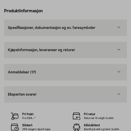
Produktinformasjon
Spesifikasjoner, dokumentasjon og ev. faresymboler
Kjøpsinformasjon, leveranser og returer
Anmeldelser
(17)
Eksperten svarer
Fri frakt
Fri retur
Fra 599,–*
Returner til valgfri butikk
Sikkert
Klikk&Hent
365 dagers åpent kjøp
Bestill på nett og hent i butikk