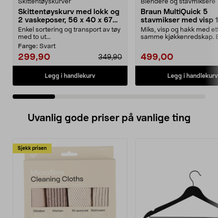
Skittentøyskurver
Blendere og stavmiksere
Skittentøyskurv med lokk og
Braun MultiQuick 5
2 vaskeposer, 56 x 40 x 67
stavmikser med visp 
cm
MQ50202M
Enkel sortering og transport av tøy
Miks, visp og hakk med et
med to ut...
samme kjøkkenredskap. 
MultiQuick 5 stavmikse...
Farge:
Svart
299,90
499,00
349,90
Legg i handlekurv
Legg i handlekurv
Uvanlig gode priser på vanlige ting
Sjekk prisen