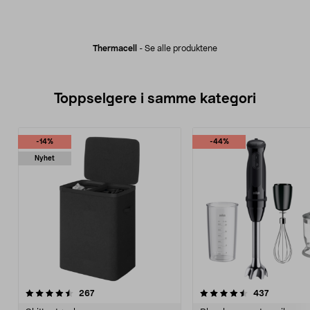
Thermacell
-
Se alle produktene
Toppselgere i samme kategori
-14%
-44%
Nyhet
4.5 av 5 stjerner
anmeldelser
4.5 av 5 stjerner
anmeldels
267
437