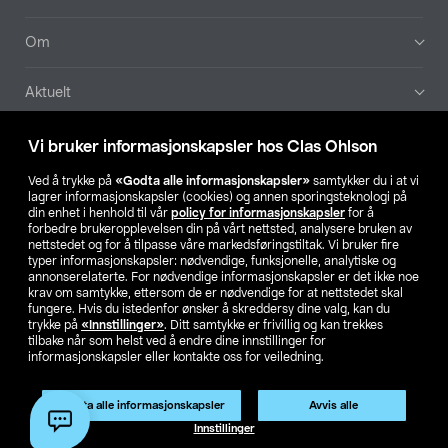
Om
Aktuelt
Våre selskaper
Vi bruker informasjonskapsler hos Clas Ohlson
Ved å trykke på
«Godta alle informasjonskapsler»
samtykker du i at vi
Finn din butikk
lagrer informasjonskapsler (cookies) og annen sporingsteknologi på
din enhet i henhold til vår
policy for informasjonskapsler
for å
forbedre brukeropplevelsen din på vårt nettsted, analysere bruken av
SE
NO
FI
nettstedet og for å tilpasse våre markedsføringstiltak. Vi bruker fire
typer informasjonskapsler: nødvendige, funksjonelle, analytiske og
annonserelaterte. For nødvendige informasjonskapsler er det ikke noe
krav om samtykke, ettersom de er nødvendige for at nettstedet skal
fungere. Hvis du istedenfor ønsker å skreddersy dine valg, kan du
trykke på
«Innstillinger»
. Ditt samtykke er frivillig og kan trekkes
tilbake når som helst ved å endre dine innstillinger for
informasjonskapsler eller kontakte oss for veiledning.
Privacy statement
Medlemsvilkår
Kjøpsvilkår
For bedrifter
Endre til priser ekskl. moms
Produktet har utgått
Godta alle informasjonskapsler
Avvis alle
Artikkelnr.:
31-2290-2
Innstillinger