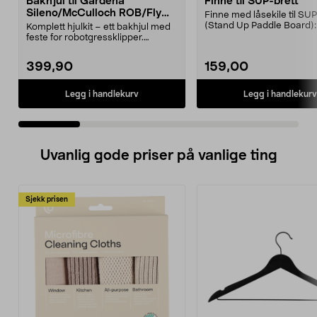
Bakhjul til Gardena
Finne til SUP-brett
Sileno/McCulloch ROB/Flymo
Finne med låsekile til SUP
Easilife
(Stand Up Paddle Board):
Komplett hjulkit – ett bakhjul med
974331-2059, E11 Pa...
feste for robotgressklipper.
Bakhjul – reserv...
399,90
159,00
Legg i handlekurv
Legg i handlekurv
Uvanlig gode priser på vanlige ting
Sjekk prisen