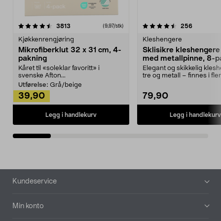
4.5av 5 stjerner
anmeldelser
4.5av 5 stjerner
anmeldels
3813
256
(9,97/stk)
Kjøkkenrengjøring
Kleshengere
Mikrofiberklut 32 x 31 cm, 4-
Sklisikre kleshengere 
pakning
med metallpinne, 8-p
Kåret til «soleklar favoritt» i
Elegant og skikkelig kles
svenske Afton...
tre og metall – finnes i fle
Kleshe...
Utførelse:
Grå/beige
39,90
79,90
Legg i handlekurv
Legg i handlekurv
Bunntekst
Kundeservice
Min konto