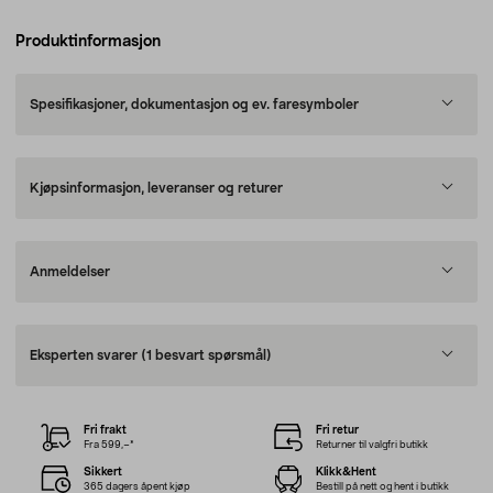
Produktinformasjon
Spesifikasjoner, dokumentasjon og ev. faresymboler
Kjøpsinformasjon, leveranser og returer
Anmeldelser
Eksperten svarer
(1 besvart spørsmål)
Fri frakt
Fri retur
Fra 599,–*
Returner til valgfri butikk
Sikkert
Klikk&Hent
365 dagers åpent kjøp
Bestill på nett og hent i butikk