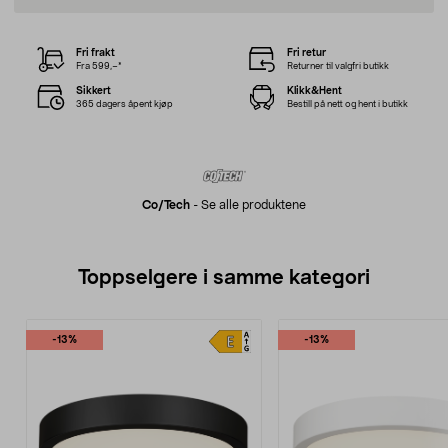
Fri frakt
Fri retur
Fra 599,–*
Returner til valgfri butikk
Sikkert
Klikk&Hent
365 dagers åpent kjøp
Bestill på nett og hent i butikk
Co/tech
-
Se alle produktene
Toppselgere i samme kategori
-13%
-13%