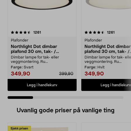
4.5 av 5 stjerner
anmeldelser
4.5 av 5 stjerner
anmeldel
1261
1261
Plafonder
Plafonder
Northlight Dot dimbar
Northlight Dot dimbar
plafond 30 cm, tak- /
plafond 30 cm, tak- /
vegglampe
vegglampe
Dimbar lampe for tak- eller
Dimbar lampe for tak- elle
veggmontering. Ru...
veggmontering. Ru...
Farge:
Svart
Farge:
Hvit
349,90
349,90
399,90
Legg i handlekurv
Legg i handlekurv
Uvanlig gode priser på vanlige ting
Sjekk prisen