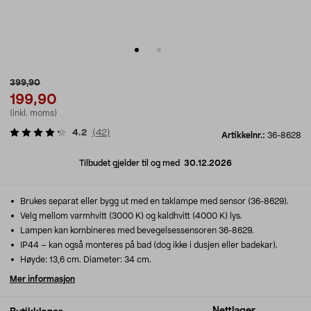
399,90
199,90
(inkl. moms)
4.2
(
42
)
Artikkelnr.:
36-8628
Tilbudet gjelder til og med
30.12.2026
Brukes separat eller bygg ut med en taklampe med sensor (36-8629).
Velg mellom varmhvitt (3000 K) og kaldhvitt (4000 K) lys.
Lampen kan kombineres med bevegelsessensoren 36-8629.
IP44 – kan også monteres på bad (dog ikke i dusjen eller badekar).
Høyde: 13,6 cm. Diameter: 34 cm.
Mer informasjon