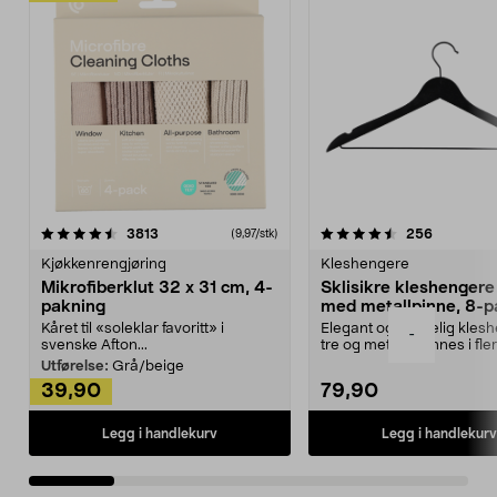
4.5av 5 stjerner
anmeldelser
4.5av 5 stjerner
anmeldels
3813
256
(9,97/stk)
Kjøkkenrengjøring
Kleshengere
Mikrofiberklut 32 x 31 cm, 4-
Sklisikre kleshengere 
pakning
med metallpinne, 8-p
Kåret til «soleklar favoritt» i
Elegant og skikkelig kles
-
svenske Afton...
tre og metall – finnes i fle
Kleshe...
Utførelse:
Grå/beige
39,90
79,90
Legg i handlekurv
Legg i handlekurv