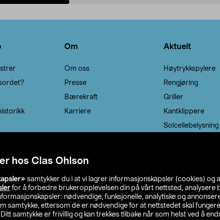
Legg i handlekurv
Legg i handlekurv
o
Om
Aktuelt
strer
Om oss
Høytrykkspylere
sordet?
Presse
Rengjøring
Bærekraft
Griller
istorikk
Karriere
Kantklippere
Solcellebelysning
er hos Clas Ohlson
kapsler»
samtykker du i at vi lagrer informasjonskapsler (cookies) og 
sler
for å forbedre brukeropplevelsen din på vårt nettsted, analysere b
 informasjonskapsler: nødvendige, funksjonelle, analytiske og annonse
om samtykke, ettersom de er nødvendige for at nettstedet skal fungere
. Ditt samtykke er frivillig og kan trekkes tilbake når som helst ved å endr