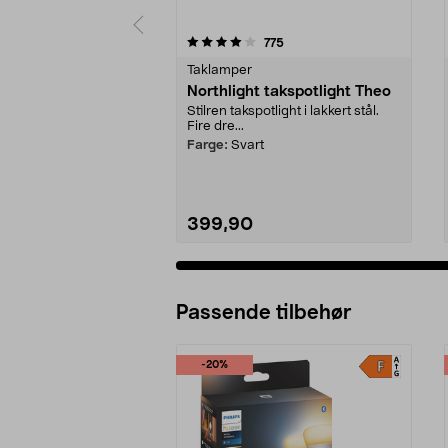
0 av 5 stjerner
4.0 av 5 stjerner
anmeldelser
775
Taklamper
Northlight takspotlight Theo
Stilren takspotlight i lakkert stål.
Fire dre...
Farge:
Svart
399,90
Passende tilbehør
-20%