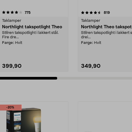
4.5 av 5 stjerner
anmeldelser
3.0 av 5 stjerner
anmeldelser
775
819
Taklamper
Taklamper
Northlight takspotlight Theo
Northlight Theo takspot
Stilren takspotlight i lakkert stål.
Stilren takspotlight i lakkert s
Fire dre...
drei...
Farge:
Hvit
Farge:
Hvit
399,90
349,90
-20%