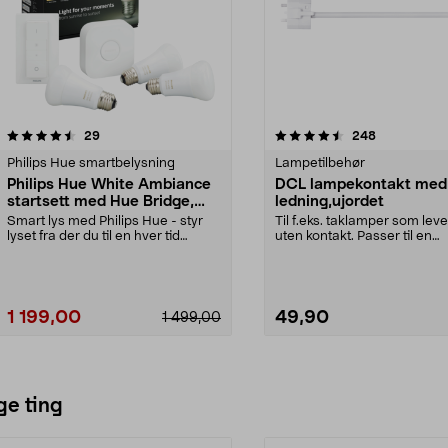
4.5av 5 stjerner
anmeldelser
anmeldelser
29
248
Philips Hue smartbelysning
Lampetilbehør
Philips Hue White Ambiance
DCL lampekontakt med
startsett med Hue Bridge,
ledning,ujordet
LED-pærer og dimmere
Smart lys med Philips Hue - styr
Til f.eks. taklamper som lev
lyset fra der du til en hver tid
uten kontakt. Passer til en
befinner deg. ...
dobbeltisolert arma...
1 199,00
49,90
1 499,00
Legg i handlekurv
Legg i handlekurv
ge ting