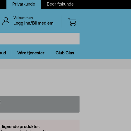
Privatkunde
Bedriftskunde
Velkommen
Logg inn/Bli medlem
bud
Våre tjenester
Club Clas
t
er
lignende produkter.