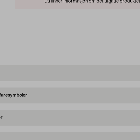
Du finner informasjon om det utgåtte produktet
 faresymboler
er