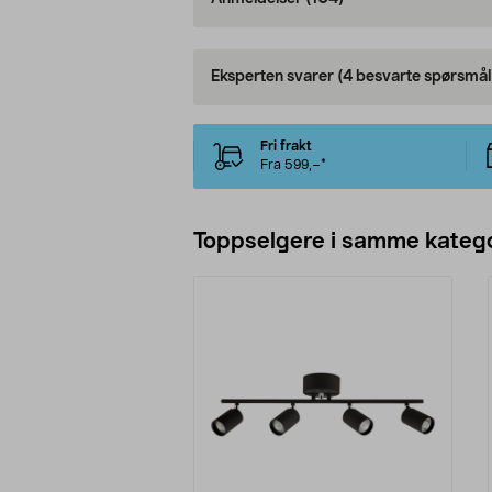
Eksperten svarer
(4 besvarte spørsmål
Fri frakt
Fra 599,–*
Toppselgere i samme katego