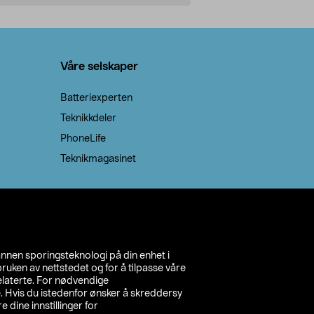
Legg i handlekurv
Legg 
Våre selskaper
Batteriexperten
Teknikkdeler
PhoneLife
Teknikmagasinet
annen sporingsteknologi på din enhet i
ruken av nettstedet og for å tilpasse våre
relaterte. For nødvendige
. Hvis du istedenfor ønsker å skreddersy
e dine innstillinger for