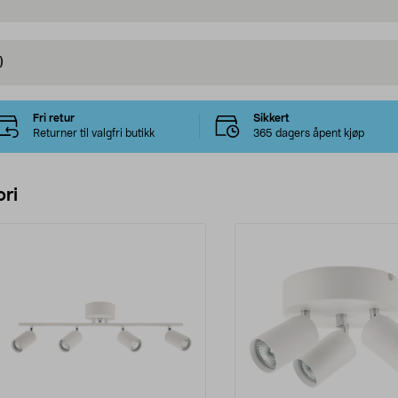
)
Fri retur
Sikkert
Returner til valgfri butikk
365 dagers åpent kjøp
ri