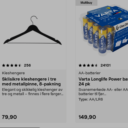
Multibuy
4.5av 5 stjerner
anmeldelser
4.5av 5 stjerner
anmeldels
256
24101
Kleshengere
AA-batterier
Sklisikre kleshengere i tre
Varta Longlife Power ba
med metallpinne, 8-pakning
24 pk
Elegant og skikkelig kleshenger av
Svanemerkede AA- eller A
tre og metall – finnes i flere farger.
batterier til fjer...
Kleshe...
Type:
AA/LR6
79,90
149,90