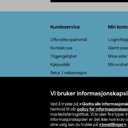
Legg i handlekurv
Bunntekst
Kundeservice
Min kont
Ofte stilte spørsmål
Login/Regi
Kontakt oss
Glemt pas
Tilgjengelighet
Mine sider
Kjøpsvilkår
Min ordreh
Retur / reklamasjon
EE-avfall
Cookie policy
Vi bruker informasjonskapsl
Leveringsalternativ
Ved å trykke på
«Godta alle informasjons
henhold til vår
policy for informasjonskap
markedsføringstiltak. Vi bruker fire typer
informasjonskapsler er det ikke noe krav 
dine valg, kan du trykke på
«Innstillinger»