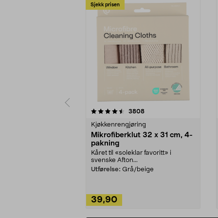
Sjekk prisen
5av 5 stjerner
4.5av 5 stjerner
anmeldelser
3808
Kjøkkenrengjøring
Mikrofiberklut 32 x 31 cm, 4-
pakning
Kåret til «soleklar favoritt» i
svenske Afton...
Utførelse:
Grå/beige
39,90