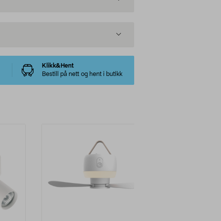
Klikk&Hent
Bestill på nett og hent i butikk