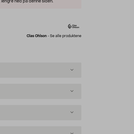
 lengre ned på denne siden.
Clas Ohlson
-
Se alle produktene