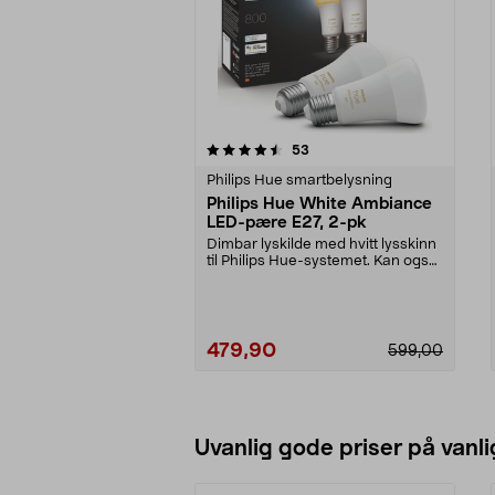
5av 5 stjerner
4.5av 5 stjerner
anmeldelser
53
Philips Hue smartbelysning
Philips Hue White Ambiance
LED-pære E27, 2-pk
Dimbar lyskilde med hvitt lysskinn
til Philips Hue-systemet. Kan også
styres ind...
479,90
599,00
Legg i handlekurv
Uvanlig gode priser på vanli