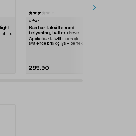
4.5 av 5 stjerner
anmeldelser
4.5
2
3
Vifter
Taklamper
light
Bærbar takvifte med
Sputnik pe
belysning, batteridrevet
tekstilledni
tål. Tre
Oppladbar takvifte som gir
Lampeholder 
svalende bris og lys – perfekt i telt,
taket, på et ve
uterom eller p...
Farge:
Svart
299,90
149,90