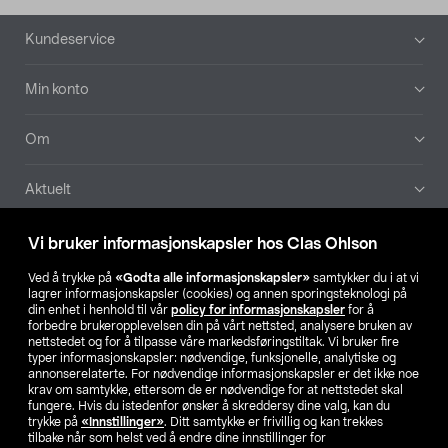
Bunntekst
Kundeservice
Min konto
Om
Aktuelt
Våre selskaper
Vi bruker informasjonskapsler hos Clas Ohlson
Ved å trykke på
«Godta alle informasjonskapsler»
samtykker du i at vi
Finn din butikk
lagrer informasjonskapsler (cookies) og annen sporingsteknologi på
din enhet i henhold til vår
policy for informasjonskapsler
for å
forbedre brukeropplevelsen din på vårt nettsted, analysere bruken av
SE
NO
FI
nettstedet og for å tilpasse våre markedsføringstiltak. Vi bruker fire
typer informasjonskapsler: nødvendige, funksjonelle, analytiske og
annonserelaterte. For nødvendige informasjonskapsler er det ikke noe
krav om samtykke, ettersom de er nødvendige for at nettstedet skal
fungere. Hvis du istedenfor ønsker å skreddersy dine valg, kan du
trykke på
«Innstillinger»
. Ditt samtykke er frivillig og kan trekkes
tilbake når som helst ved å endre dine innstillinger for