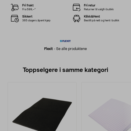
Fri frakt
Fri retur
Fra 599,–*
Returner til valgfri butikk
Sikkert
Klikk&Hent
365 dagers åpent kjøp
Bestill på nett og hent i butikk
Flexit
-
Se alle produktene
Toppselgere i samme kategori