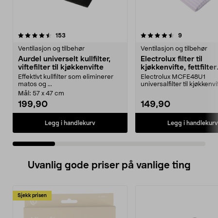
4.5 av 5 stjerner
anmeldelser
3.5 av 5 stjerner
anmeldelser
153
9
Ventilasjon og tilbehør
Ventilasjon og tilbehør
Aurdel universelt kullfilter,
Electrolux filter til
viftefilter til kjøkkenvifte
kjøkkenvifte, fettfilter
universal, 2-pakning
Effektivt kullfilter som eliminerer
Electrolux MCFE48U1
matos og ...
universalfilter til kjøkkenvif
som fjerner matos ...
Mål:
57 x 47 cm
199,90
149,90
Legg i handlekurv
Legg i handlekurv
Uvanlig gode priser på vanlige ting
Sjekk prisen