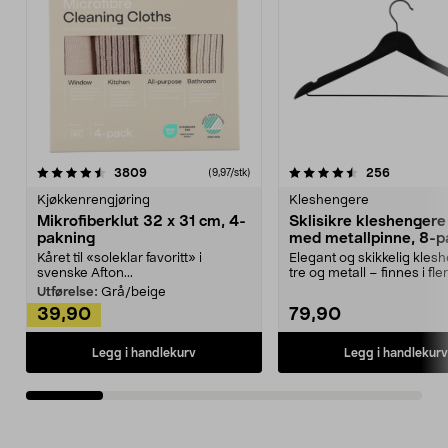
4.5av 5 stjerner
anmeldelser
4.5av 5 stjerner
anmeldels
3809
256
(9,97/stk)
Kjøkkenrengjøring
Kleshengere
Mikrofiberklut 32 x 31 cm, 4-
Sklisikre kleshengere 
pakning
med metallpinne, 8-p
Kåret til «soleklar favoritt» i
Elegant og skikkelig kles
svenske Afton...
tre og metall – finnes i fle
Kleshe...
Utførelse:
Grå/beige
39,90
79,90
Legg i handlekurv
Legg i handlekurv