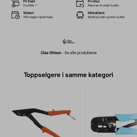
Fri frakt
Fri retur
Fra 599,–*
Returner til valgfri butikk
Sikkert
Klikk&Hent
365 dagers åpent kjøp
Bestill på nett og hent i butikk
Clas Ohlson
-
Se alle produktene
Toppselgere i samme kategori