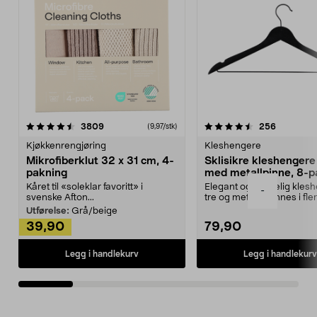
4.5av 5 stjerner
anmeldelser
4.5av 5 stjerner
anmeldels
3809
256
(9,97/stk)
Kjøkkenrengjøring
Kleshengere
Mikrofiberklut 32 x 31 cm, 4-
Sklisikre kleshengere 
pakning
med metallpinne, 8-p
Kåret til «soleklar favoritt» i
Elegant og skikkelig kles
-
svenske Afton...
tre og metall – finnes i fle
Kleshe...
Utførelse:
Grå/beige
39,90
79,90
Legg i handlekurv
Legg i handlekurv