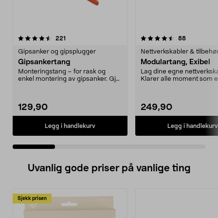
4.5 av 5 stjerner
anmeldelser
4.5 av 5 stjerner
anmeldelse
221
88
Gipsanker og gipsplugger
Nettverkskabler & tilbehø
Gipsankertang
Modulartang, Exibel
Monteringstang – for rask og
Lag dine egne nettverkska
enkel montering av gipsanker. Gjør
Klarer alle moment som e
at ankeret ekspa...
nødvendig for å montere..
129,90
249,90
Legg i handlekurv
Legg i handlekurv
Uvanlig gode priser på vanlige ting
Sjekk prisen