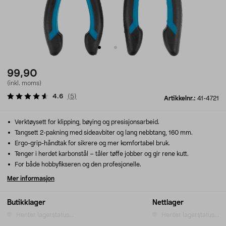
99,90
(inkl. moms)
4.6
(
5
)
Artikkelnr.:
41-4721
Verktøysett for klipping, bøying og presisjonsarbeid.
Tangsett 2-pakning med sideavbiter og lang nebbtang, 160 mm.
Ergo-grip-håndtak for sikrere og mer komfortabel bruk.
Tenger i herdet karbonstål – tåler tøffe jobber og gir rene kutt.
For både hobbyfikseren og den profesjonelle.
Mer informasjon
Butikklager
Nettlager
Henter lagerstatus...
Henter lagerstatus...