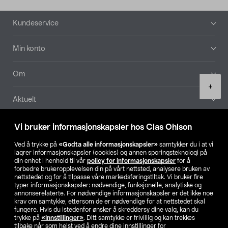
Bunntekst
Kundeservice
Min konto
Om
Product
+
quantity
Aktuelt
Våre selskaper
Vi bruker informasjonskapsler hos Clas Ohlson
Ved å trykke på
«Godta alle informasjonskapsler»
samtykker du i at vi
Finn din butikk
lagrer informasjonskapsler (cookies) og annen sporingsteknologi på
din enhet i henhold til vår
policy for informasjonskapsler
for å
forbedre brukeropplevelsen din på vårt nettsted, analysere bruken av
SE
NO
FI
nettstedet og for å tilpasse våre markedsføringstiltak. Vi bruker fire
typer informasjonskapsler: nødvendige, funksjonelle, analytiske og
annonserelaterte. For nødvendige informasjonskapsler er det ikke noe
krav om samtykke, ettersom de er nødvendige for at nettstedet skal
fungere. Hvis du istedenfor ønsker å skreddersy dine valg, kan du
trykke på
«Innstillinger»
. Ditt samtykke er frivillig og kan trekkes
tilbake når som helst ved å endre dine innstillinger for