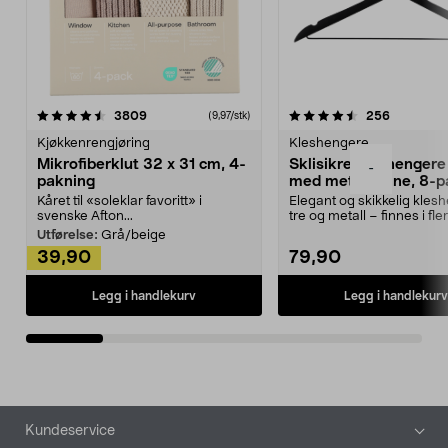
4.5av 5 stjerner
anmeldelser
4.5av 5 stjerner
anmeldels
3809
256
(9,97/stk)
Kjøkkenrengjøring
Kleshengere
Mikrofiberklut 32 x 31 cm, 4-
Sklisikre kleshengere 
-
pakning
med metallpinne, 8-p
Kåret til «soleklar favoritt» i
Elegant og skikkelig kles
svenske Afton...
tre og metall – finnes i fle
Kleshe...
Utførelse:
Grå/beige
39,90
79,90
Legg i handlekurv
Legg i handlekurv
Bunntekst
Kundeservice