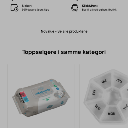
Sikkert
Klikk&Hent
365 dagers åpent kjøp
Bestill på nett og hent i butikk
Novalue
-
Se alle produktene
Toppselgere i samme kategori