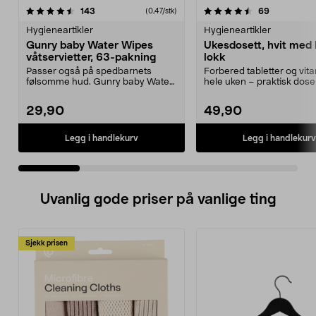
4.5 av 5 stjerner
anmeldelser
4.5 av 5 stjerner
anmeldelse
143
69
(0,47/stk)
Hygieneartikler
Hygieneartikler
Gunry baby Water Wipes
Ukesdosett, hvit med 
våtservietter, 63-pakning
lokk
Passer også på spedbarnets
Forbered tabletter og vita
følsomme hud. Gunry baby Water
hele uken – praktisk dose
Wipes er våtservietter...
medisiner. ...
29,90
49,90
Legg i handlekurv
Legg i handlekurv
Uvanlig gode priser på vanlige ting
Sjekk prisen