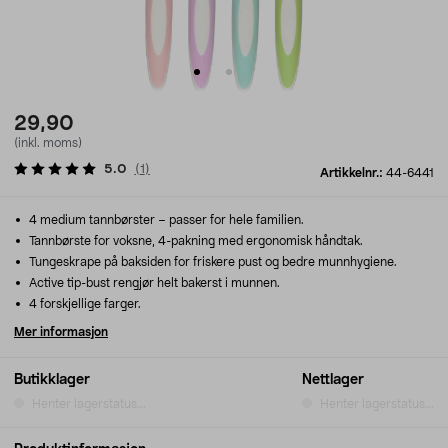
29,90
(inkl. moms)
5.0
(
1
)
Artikkelnr.:
44-6441
4 medium tannbørster – passer for hele familien.
Tannbørste for voksne, 4-pakning med ergonomisk håndtak.
Tungeskrape på baksiden for friskere pust og bedre munnhygiene.
Active tip-bust rengjør helt bakerst i munnen.
4 forskjellige farger.
Mer informasjon
Butikklager
Nettlager
Henter lagerstatus...
Henter lagerstatus...