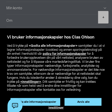
Min konto
Product
+
quantity
Om
Aktuelt
Vi bruker informasjonskapsler hos Clas Ohlson
Våre selskaper
Ved å trykke på
«Godta alle informasjonskapsler»
samtykker du i at vi
lagrer informasjonskapsler (cookies) og annen sporingsteknologi på
din enhet i henhold til vår
policy for informasjonskapsler
for å
Finn din butikk
forbedre brukeropplevelsen din på vårt nettsted, analysere bruken av
nettstedet og for å tilpasse våre markedsføringstiltak. Vi bruker fire
typer informasjonskapsler: nødvendige, funksjonelle, analytiske og
annonserelaterte. For nødvendige informasjonskapsler er det ikke noe
SE
NO
FI
krav om samtykke, ettersom de er nødvendige for at nettstedet skal
fungere. Hvis du istedenfor ønsker å skreddersy dine valg, kan du
trykke på
«Innstillinger»
. Ditt samtykke er frivillig og kan trekkes
tilbake når som helst ved å endre dine innstillinger for
informasjonskapsler eller kontakte oss for veiledning.
Godta alle informasjonskapsler
Avvis alle
Privacy statement
Medlemsvilkår
Kjøpsvilkår
For bedrifter
Legg i handlekurv
(1)
Innstillinger
Endre til priser ekskl. moms