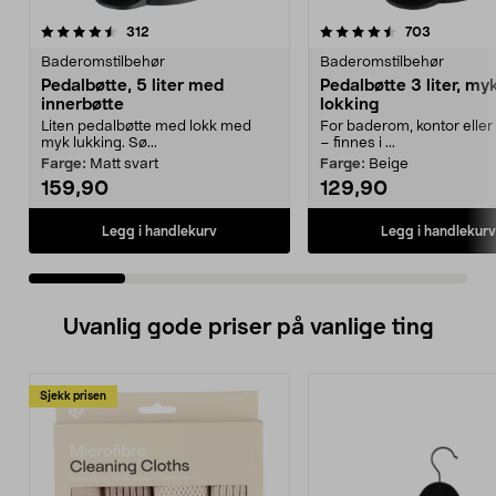
4.5 av 5 stjerner
anmeldelser
3.5 av 5 stjerner
anmeldels
312
703
Baderomstilbehør
Baderomstilbehør
Pedalbøtte, 5 liter med
Pedalbøtte 3 liter, my
innerbøtte
lokking
Liten pedalbøtte med lokk med
For baderom, kontor eller
myk lukking. Sø...
– finnes i ...
Farge:
Matt svart
Farge:
Beige
159,90
129,90
Legg i handlekurv
Legg i handlekurv
Uvanlig gode priser på vanlige ting
Sjekk prisen