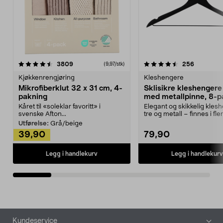
4.5av 5 stjerner
anmeldelser
4.5av 5 stjerner
anmeldels
3809
256
(9,97/stk)
Kjøkkenrengjøring
Kleshengere
Mikrofiberklut 32 x 31 cm, 4-
Sklisikre kleshengere 
pakning
med metallpinne, 8-p
Kåret til «soleklar favoritt» i
Elegant og skikkelig kles
svenske Afton...
tre og metall – finnes i fle
Kleshe...
Utførelse:
Grå/beige
39,90
79,90
Legg i handlekurv
Legg i handlekurv
Bunntekst
Kundeservice