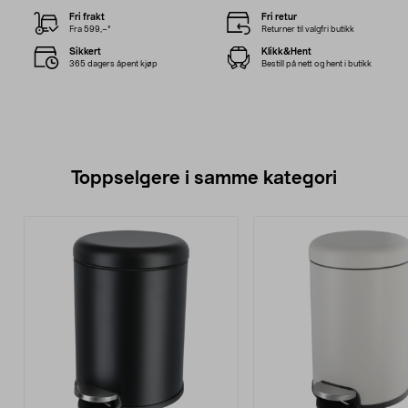
Fri frakt
Fri retur
Fra 599,–*
Returner til valgfri butikk
Sikkert
Klikk&Hent
365 dagers åpent kjøp
Bestill på nett og hent i butikk
Toppselgere i samme kategori