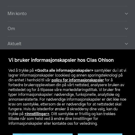
Min konto
Om
Aktuelt
Våre selskaper
Vi bruker informasjonskapsler hos Clas Ohlson
Ved å trykke på
«Godta alle informasjonskapsler»
samtykker du i at vi
Finn din butikk
lagrer informasjonskapsler (cookies) og annen sporingsteknologi på
din enhet i henhold til vår
policy for informasjonskapsler
for å
forbedre brukeropplevelsen din på vårt nettsted, analysere bruken av
SE
NO
FI
nettstedet og for å tilpasse våre markedsføringstiltak. Vi bruker fire
typer informasjonskapsler: nødvendige, funksjonelle, analytiske og
annonserelaterte. For nødvendige informasjonskapsler er det ikke noe
krav om samtykke, ettersom de er nødvendige for at nettstedet skal
fungere. Hvis du istedenfor ønsker å skreddersy dine valg, kan du
trykke på
«Innstillinger»
. Ditt samtykke er frivillig og kan trekkes
tilbake når som helst ved å endre dine innstillinger for
informasjonskapsler eller kontakte oss for veiledning.
Privacy statement
Medlemsvilkår
Kjøpsvilkår
For bedrifter
Endre til priser ekskl. moms