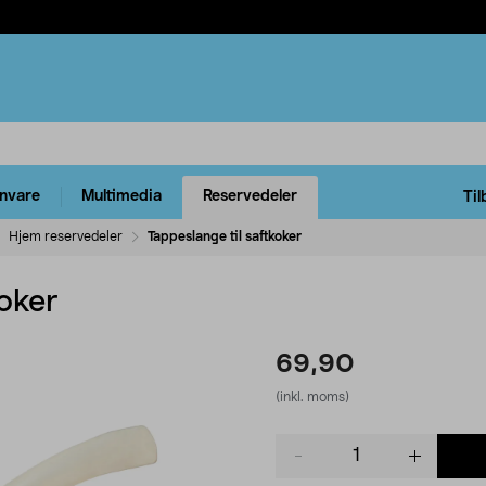
rnvare
Multimedia
Reservedeler
Til
Hjem reservedeler
Tappeslange til saftkoker
koker
69,90
(inkl. moms)
Product
quantity