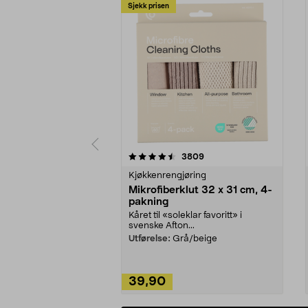
Sjekk prisen
5av 5 stjerner
4.5av 5 stjerner
anmeldelser
3809
Kjøkkenrengjøring
Mikrofiberklut 32 x 31 cm, 4-
pakning
Kåret til «soleklar favoritt» i
svenske Afton...
Utførelse:
Grå/beige
39,90