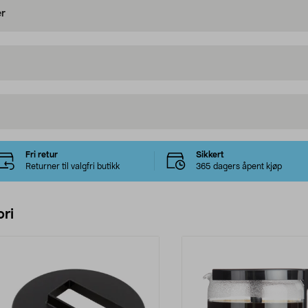
er
Fri retur
Sikkert
Returner til valgfri butikk
365 dagers åpent kjøp
ri