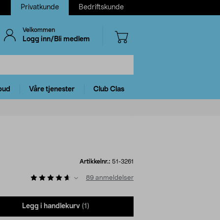
Privatkunde
Bedriftskunde
Velkommen
Logg inn/Bli medlem
bud
Våre tjenester
Club Clas
Artikkelnr.:
51-3261
89
anmeldelser
Legg i handlekurv
(1)