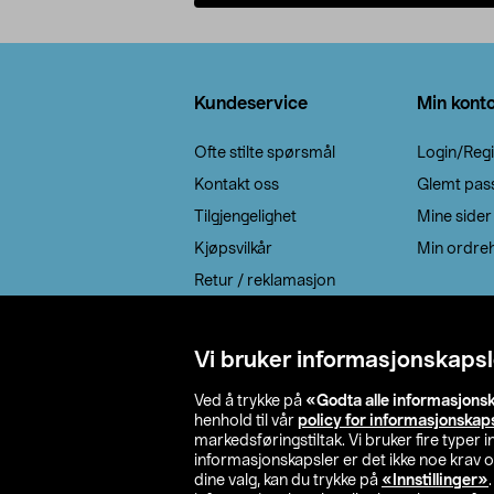
Legg i handlekurv
Bunntekst
Kundeservice
Min kont
Ofte stilte spørsmål
Login/Regi
Kontakt oss
Glemt pas
Tilgjengelighet
Mine sider
Kjøpsvilkår
Min ordreh
Retur / reklamasjon
EE-avfall
Cookie policy
Vi bruker informasjonskapsl
Leveringsalternativ
Ved å trykke på
«Godta alle informasjons
henhold til vår
policy for informasjonskap
markedsføringstiltak. Vi bruker fire typer
informasjonskapsler er det ikke noe krav 
dine valg, kan du trykke på
«Innstillinger»