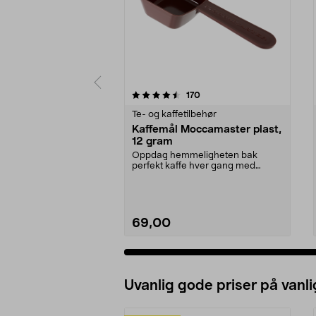
5 av 5 stjerner
4.5 av 5 stjerner
anmeldelser
170
Te- og kaffetilbehør
Kaffemål Moccamaster plast,
12 gram
Oppdag hemmeligheten bak
perfekt kaffe hver gang med
denne eksklusive målesskjee...
69,00
Uvanlig gode priser på vanli