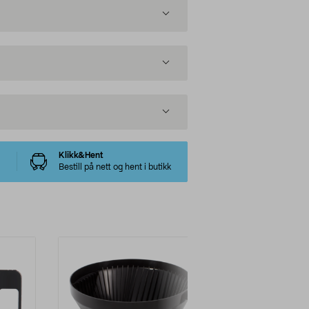
Klikk&Hent
Bestill på nett og hent i butikk