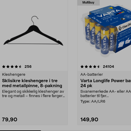
Multibuy
4.5av 5 stjerner
anmeldelser
4.5av 5 stjerner
anmeldels
256
24104
Kleshengere
AA-batterier
Sklisikre kleshengere i tre
Varta Longlife Power ba
med metallpinne, 8-pakning
24 pk
Elegant og skikkelig kleshenger av
Svanemerkede AA- eller A
tre og metall – finnes i flere farger.
batterier til fjer...
Kleshe...
Type:
AA/LR6
79,90
149,90