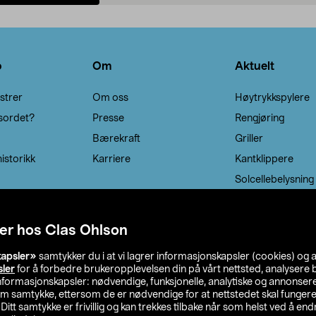
Legg i handlekurv
Legg i handlekurv
o
Om
Aktuelt
strer
Om oss
Høytrykkspylere
sordet?
Presse
Rengjøring
Bærekraft
Griller
istorikk
Karriere
Kantklippere
Solcellebelysning
er hos Clas Ohlson
kapsler»
samtykker du i at vi lagrer informasjonskapsler (cookies) og 
sler
for å forbedre brukeropplevelsen din på vårt nettsted, analysere b
 informasjonskapsler: nødvendige, funksjonelle, analytiske og annonse
om samtykke, ettersom de er nødvendige for at nettstedet skal fungere
. Ditt samtykke er frivillig og kan trekkes tilbake når som helst ved å endr