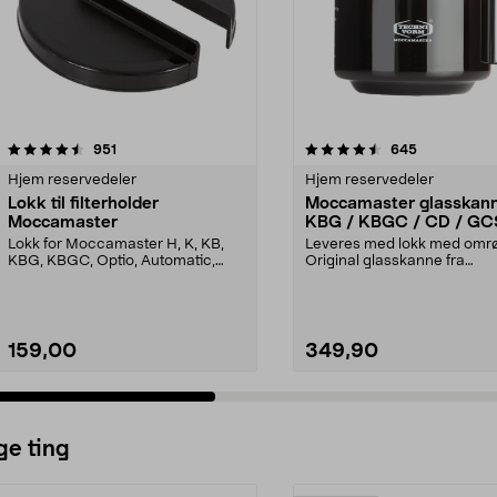
4.5 av 5 stjerner
anmeldelser
4.5 av 5 stjerner
anmeldelser
951
645
Hjem reservedeler
Hjem reservedeler
Lokk til filterholder
Moccamaster glasskan
Moccamaster
KBG / KBGC / CD / GC
1,25 liter
Lokk for Moccamaster H, K, KB,
Leveres med lokk med omrø
KBG, KBGC, Optio, Automatic,
Original glasskanne fra
Automatic S, Manual ...
Moccamaster. Forlenger liv..
159,00
349,90
ge ting