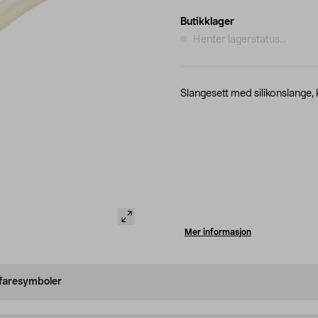
Butikklager
Henter lagerstatus...
Slangesett med silikonslange, k
Mer informasjon
 faresymboler