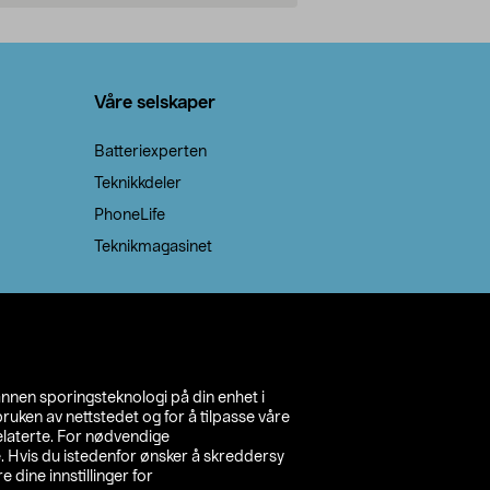
Legg i handlekurv
Legg 
Våre selskaper
Batteriexperten
Teknikkdeler
PhoneLife
Teknikmagasinet
annen sporingsteknologi på din enhet i
ruken av nettstedet og for å tilpasse våre
relaterte. For nødvendige
. Hvis du istedenfor ønsker å skreddersy
e dine innstillinger for