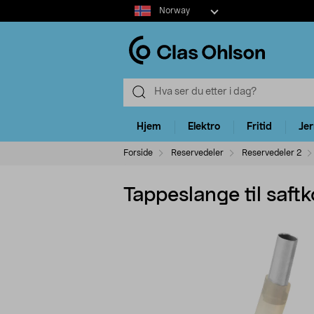
Select
Norway
market
Hjem
Elektro
Fritid
Je
Forside
Reservedeler
Reservedeler 2
Tappeslange til saft