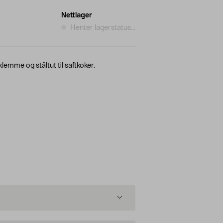
Nettlager
Henter lagerstatus...
lemme og ståltut til saftkoker.