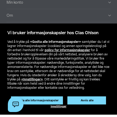
Min konto
Om
Aktuelt
Vi bruker informasjonskapsler hos Clas Ohlson
Våre selskaper
Ved å trykke på
«Godta alle informasjonskapsler»
samtykker du i at vi
lagrer informasjonskapsler (cookies) og annen sporingsteknologi på
din enhet i henhold til vår
policy for informasjonskapsler
for å
Finn din butikk
forbedre brukeropplevelsen din på vårt nettsted, analysere bruken av
nettstedet og for å tilpasse våre markedsføringstiltak. Vi bruker fire
typer informasjonskapsler: nødvendige, funksjonelle, analytiske og
annonserelaterte. For nødvendige informasjonskapsler er det ikke noe
SE
NO
FI
krav om samtykke, ettersom de er nødvendige for at nettstedet skal
fungere. Hvis du istedenfor ønsker å skreddersy dine valg, kan du
trykke på
«Innstillinger»
. Ditt samtykke er frivillig og kan trekkes
tilbake når som helst ved å endre dine innstillinger for
informasjonskapsler eller kontakte oss for veiledning.
Godta alle informasjonskapsler
Avvis alle
Privacy statement
Medlemsvilkår
Kjøpsvilkår
For bedrifter
Innstillinger
Endre til priser ekskl. moms