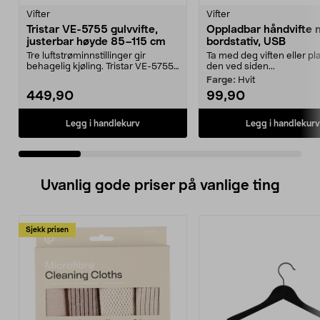
Vifter
Vifter
Tristar VE-5755 gulvvifte,
Oppladbar håndvifte
justerbar høyde 85–115 cm
bordstativ, USB
Tre luftstrøminnstillinger gir
Ta med deg viften eller pl
behagelig kjøling. Tristar VE-5755
den ved siden...
gulvvifte – st...
Farge:
Hvit
449,90
99,90
Legg i handlekurv
Legg i handlekurv
Uvanlig gode priser på vanlige ting
Sjekk prisen