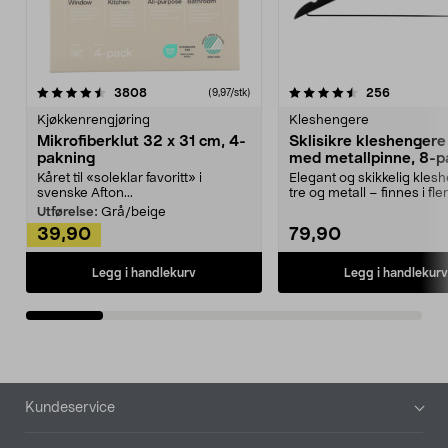
4.5av 5 stjerner
anmeldelser
4.5av 5 stjerner
anmeldels
3808
256
(9,97/stk)
Kjøkkenrengjøring
Kleshengere
Mikrofiberklut 32 x 31 cm, 4-
Sklisikre kleshengere 
pakning
med metallpinne, 8-p
Kåret til «soleklar favoritt» i
Elegant og skikkelig kles
svenske Afton...
tre og metall – finnes i fle
Kleshe...
Utførelse:
Grå/beige
39,90
79,90
Legg i handlekurv
Legg i handlekurv
Bunntekst
Kundeservice