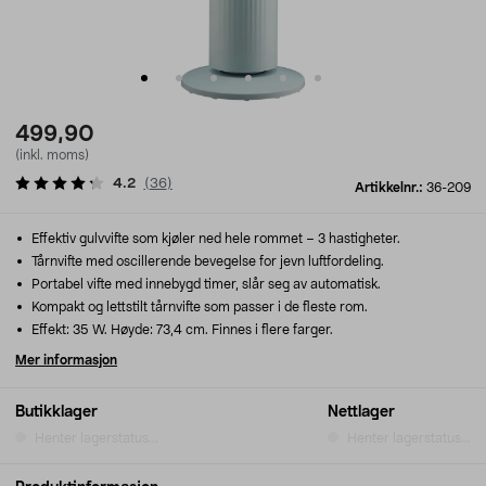
499,90
(inkl. moms)
4.2
(
36
)
Artikkelnr.:
36-209
Effektiv gulvvifte som kjøler ned hele rommet – 3 hastigheter.
Tårnvifte med oscillerende bevegelse for jevn luftfordeling.
Portabel vifte med innebygd timer, slår seg av automatisk.
Kompakt og lettstilt tårnvifte som passer i de fleste rom.
Effekt: 35 W. Høyde: 73,4 cm. Finnes i flere farger.
Mer informasjon
Butikklager
Nettlager
Henter lagerstatus...
Henter lagerstatus...