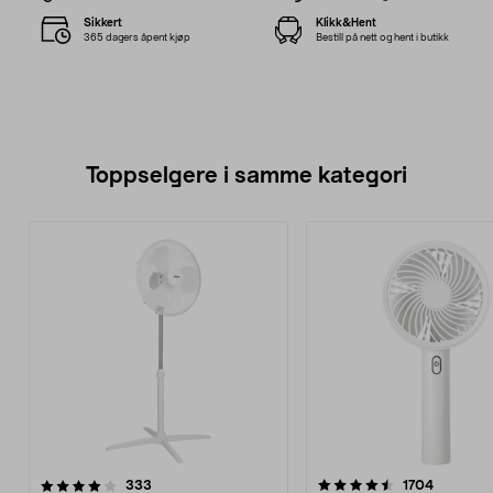
Sikkert
Klikk&Hent
365 dagers åpent kjøp
Bestill på nett og hent i butikk
Toppselgere i samme kategori
4.5 av 5 stjerner
anmeldelser
4.0 av 5 stjerner
anmeldel
333
1704