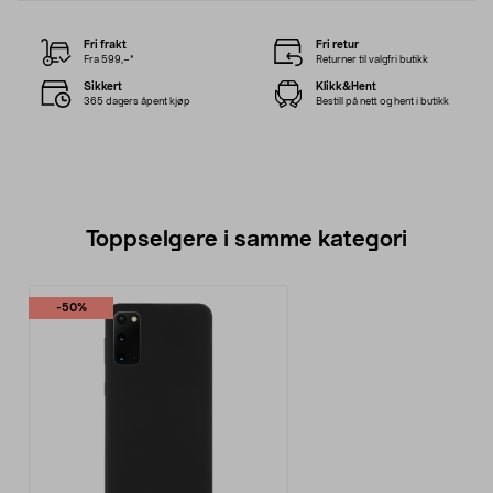
Fri frakt
Fri retur
Fra 599,–*
Returner til valgfri butikk
Sikkert
Klikk&Hent
365 dagers åpent kjøp
Bestill på nett og hent i butikk
Toppselgere i samme kategori
-50%