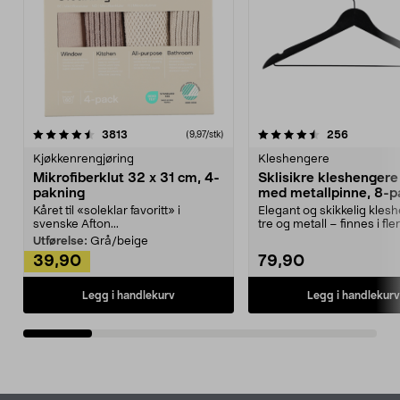
4.5av 5 stjerner
anmeldelser
4.5av 5 stjerner
anmeldels
3813
256
(9,97/stk)
Kjøkkenrengjøring
Kleshengere
Mikrofiberklut 32 x 31 cm, 4-
Sklisikre kleshengere 
pakning
med metallpinne, 8-p
Kåret til «soleklar favoritt» i
Elegant og skikkelig kles
svenske Afton...
tre og metall – finnes i fle
Kleshe...
Utførelse:
Grå/beige
39,90
79,90
Legg i handlekurv
Legg i handlekurv