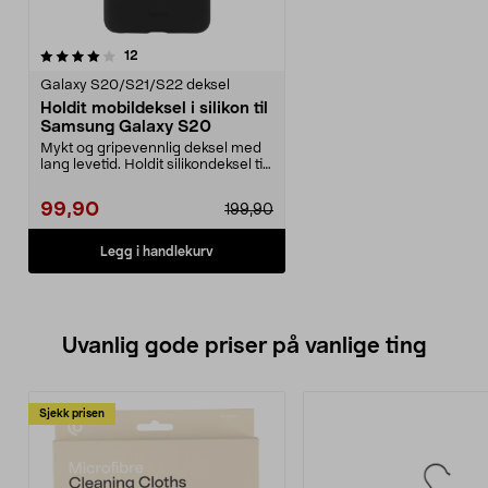
anmeldelser
12
Galaxy S20/S21/S22 deksel
Holdit mobildeksel i silikon til
Samsung Galaxy S20
Mykt og gripevennlig deksel med
lang levetid. Holdit silikondeksel til
Samsung G...
99,90
199,90
Legg i handlekurv
Uvanlig gode priser på vanlige ting
Sjekk prisen