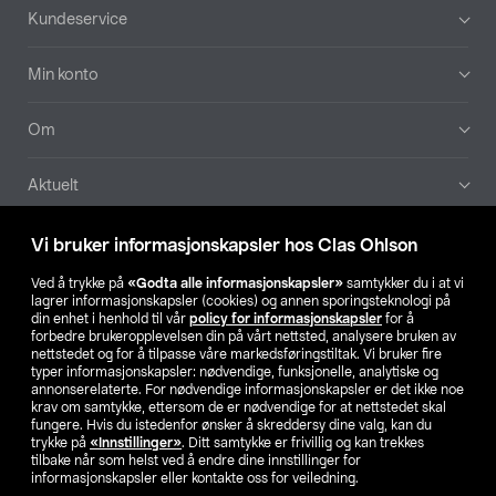
Bunntekst
Kundeservice
Min konto
Om
Aktuelt
Våre selskaper
Vi bruker informasjonskapsler hos Clas Ohlson
Ved å trykke på
«Godta alle informasjonskapsler»
samtykker du i at vi
Finn din butikk
lagrer informasjonskapsler (cookies) og annen sporingsteknologi på
din enhet i henhold til vår
policy for informasjonskapsler
for å
forbedre brukeropplevelsen din på vårt nettsted, analysere bruken av
SE
NO
FI
nettstedet og for å tilpasse våre markedsføringstiltak. Vi bruker fire
typer informasjonskapsler: nødvendige, funksjonelle, analytiske og
annonserelaterte. For nødvendige informasjonskapsler er det ikke noe
krav om samtykke, ettersom de er nødvendige for at nettstedet skal
fungere. Hvis du istedenfor ønsker å skreddersy dine valg, kan du
trykke på
«Innstillinger»
. Ditt samtykke er frivillig og kan trekkes
tilbake når som helst ved å endre dine innstillinger for
informasjonskapsler eller kontakte oss for veiledning.
Privacy statement
Medlemsvilkår
Kjøpsvilkår
For bedrifter