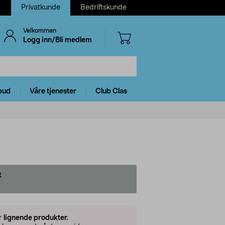
Privatkunde
Bedriftskunde
Velkommen
Logg inn/Bli medlem
bud
Våre tjenester
Club Clas
t
er
lignende produkter.