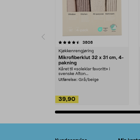
5av 5 stjerner
4.5av 5 stjerner
anmeldelser
3808
Kjøkkenrengjøring
Mikrofiberklut 32 x 31 cm, 4-
pakning
Kåret til «soleklar favoritt» i
svenske Afton...
Utførelse:
Grå/beige
39,90
Legg i handlekurv
Bunntekst