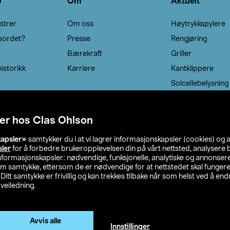
o
Om
Aktuelt
strer
Om oss
Høytrykkspylere
sordet?
Presse
Rengjøring
Bærekraft
Griller
istorikk
Karriere
Kantklippere
Solcellebelysning
er hos Clas Ohlson
kapsler»
samtykker du i at vi lagrer informasjonskapsler (cookies) og 
sler
for å forbedre brukeropplevelsen din på vårt nettsted, analysere b
 informasjonskapsler: nødvendige, funksjonelle, analytiske og annonse
om samtykke, ettersom de er nødvendige for at nettstedet skal fungere
. Ditt samtykke er frivillig og kan trekkes tilbake når som helst ved å endr
veiledning.
lson
Privacy statement
Medlemsvilkår
Kjøpsvilkår
F
Endre til priser ekskl. moms
Avvis alle
Innstillinger