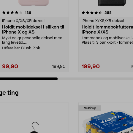
4.5 av 5 stjerner
anmeldelser
4.5 av 5 stjerner
anmeldelser
136
288
iPhone X/XS/XR deksel
iPhone X/XS/XR deksel
Holdit mobildeksel i silikon til
Holdit lommebokfutteral
iPhone X og XS
iPhone X/XS
Mykt og gripevennlig deksel med
Lommebok og mobilveske i e
lang levetid....
Plass til 3 bankkort - lomm
din kan du legge...
Utførelse:
Blush Pink
99,90
199,90
199,90
ge ting
Multibuy