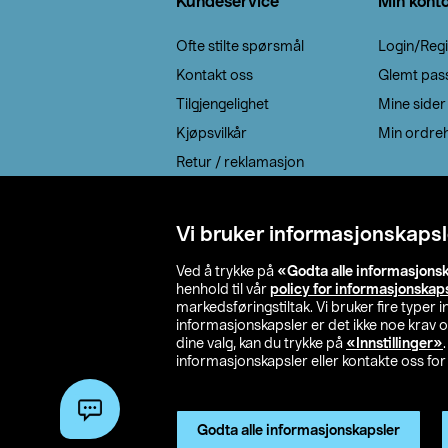
Kundeservice
Min kont
Ofte stilte spørsmål
Login/Regi
Kontakt oss
Glemt pas
Tilgjengelighet
Mine sider
Kjøpsvilkår
Min ordreh
Retur / reklamasjon
EE-avfall
Cookie policy
Vi bruker informasjonskapsl
Leveringsalternativ
Ved å trykke på
«Godta alle informasjons
henhold til vår
policy for informasjonskap
markedsføringstiltak. Vi bruker fire typer
informasjonskapsler er det ikke noe krav 
dine valg, kan du trykke på
«Innstillinger»
informasjonskapsler eller kontakte oss for 
© 2026 Clas Oh
Godta alle informasjonskapsler