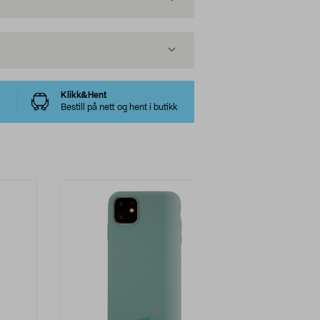
Klikk&Hent
Bestill på nett og hent i butikk