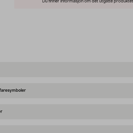
Du finner informasjon om det utgåtte produktet
 faresymboler
er