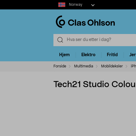
Select
Norway
market
Hjem
Elektro
Fritid
Je
Forside
Multimedia
Mobildeksler
iP
Tech21 Studio Colour