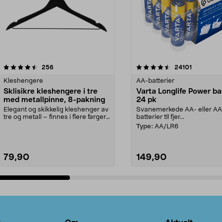
4.5av 5 stjerner
anmeldelser
4.5av 5 stjerner
anmeldels
256
24101
Kleshengere
AA-batterier
Sklisikre kleshengere i tre
Varta Longlife Power ba
med metallpinne, 8-pakning
24 pk
Elegant og skikkelig kleshenger av
Svanemerkede AA- eller A
tre og metall – finnes i flere farger.
batterier til fjer...
Kleshe...
Type:
AA/LR6
79,90
149,90
Legg i handlekurv
Legg i handlekurv