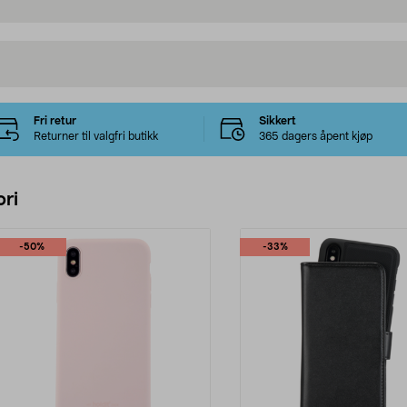
Fri retur
Sikkert
Returner til valgfri butikk
365 dagers åpent kjøp
ri
-50%
-33%