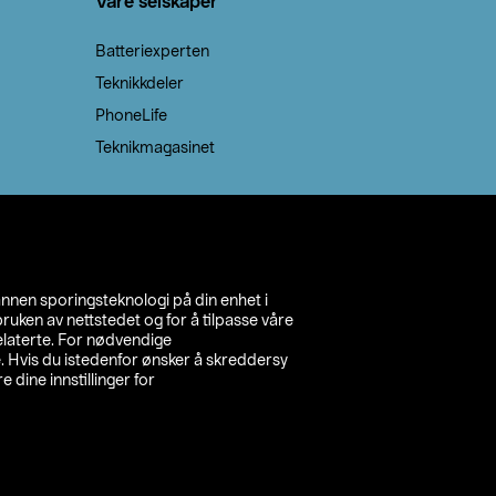
Våre selskaper
Batteriexperten
Teknikkdeler
PhoneLife
Teknikmagasinet
annen sporingsteknologi på din enhet i
ruken av nettstedet og for å tilpasse våre
relaterte. For nødvendige
. Hvis du istedenfor ønsker å skreddersy
e dine innstillinger for
inn din butikk