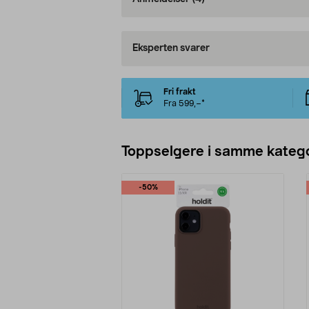
Eksperten svarer
Fri frakt
Fra 599,–*
Toppselgere i samme katego
-50%