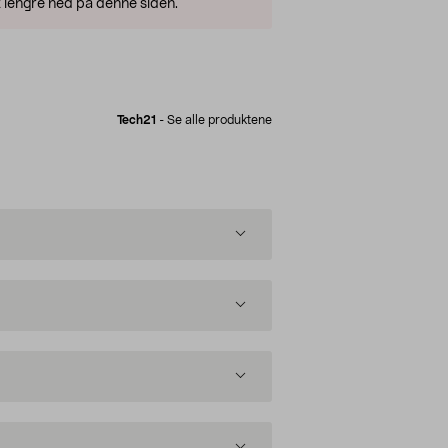
 lengre ned på denne siden.
Tech21
-
Se alle produktene