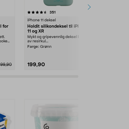
4.5 av 5 stjerner
anmeldelser
4.5
351
4
iPhone 11 deksel
iPhone 11 dek
 for
Holdit silikondeksel til iPhone
dbramante
11 og XR
iPhone 11/X
tt.
Mykt og gripevennlig deksel laget
Tynt, støtbes
eboken
av resirkul...
gjenvunnet pl.
Farge:
Grønn
Utførelse:
Cle
199,90
199,90
299,90