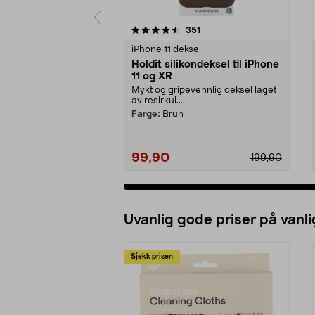
5 av 5 stjerner
4.0 av 5 stjerner
anmeldelser
351
iPhone 11 deksel
Holdit silikondeksel til iPhone
11 og XR
Mykt og gripevennlig deksel laget
av resirkul...
Farge:
Brun
99,90
199,90
Uvanlig gode priser på vanli
Sjekk prisen