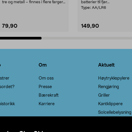
tre og metall – finnes i flere farger.
batterier til fjer...
Kleshe...
Type:
AA/LR6
79,90
149,90
Legg i handlekurv
Legg i handlekurv
o
Om
Aktuelt
strer
Om oss
Høytrykkspylere
sordet?
Presse
Rengjøring
Bærekraft
Griller
istorikk
Karriere
Kantklippere
Solcellebelysning