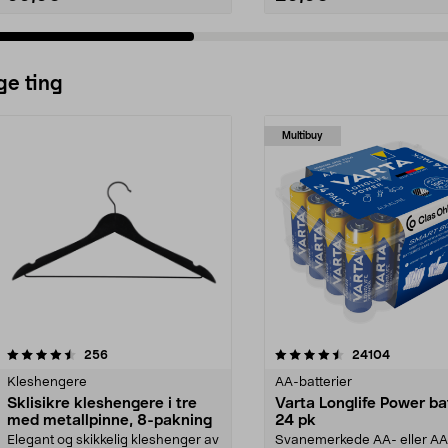
ge ting
Multibuy
4.5av 5 stjerner
anmeldelser
4.5av 5 stjerner
anmeldels
256
24104
Kleshengere
AA-batterier
Sklisikre kleshengere i tre
Varta Longlife Power ba
med metallpinne, 8-pakning
24 pk
Elegant og skikkelig kleshenger av
Svanemerkede AA- eller A