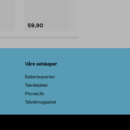
natron – til rengjøring både...
råvarer. Produ
brenner med e
59,90
69,90
Legg i handlekurv
Legg 
Våre selskaper
Batteriexperten
Teknikkdeler
PhoneLife
Teknikmagasinet