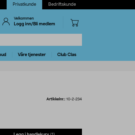
Privatkunde
Bedriftskunde
Velkommen
Logg inn/Bli medlem
bud
Våre tjenester
Club Clas
Artikkelnr.:
10-2-234
Legg i handlekurv
(1)