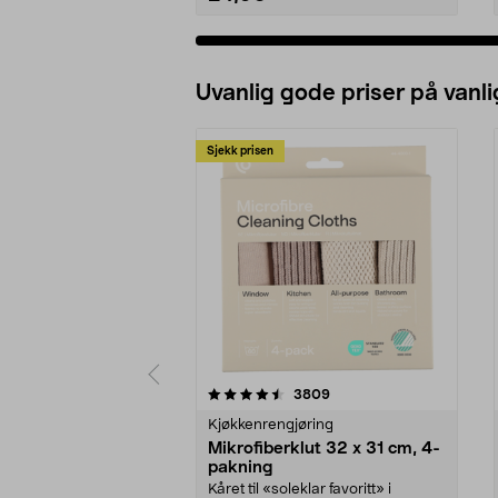
Uvanlig gode priser på vanli
Sjekk prisen
5av 5 stjerner
4.5av 5 stjerner
anmeldelser
3809
Kjøkkenrengjøring
Mikrofiberklut 32 x 31 cm, 4-
pakning
Kåret til «soleklar favoritt» i