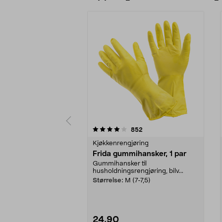
0 av 5 stjerner
4.5 av 5 stjerner
anmeldelser
852
Kjøkkenrengjøring
Frida gummihansker, 1 par
Gummihansker til
husholdningsrengjøring, bilv...
Størrelse:
M (7-7,5)
24,90