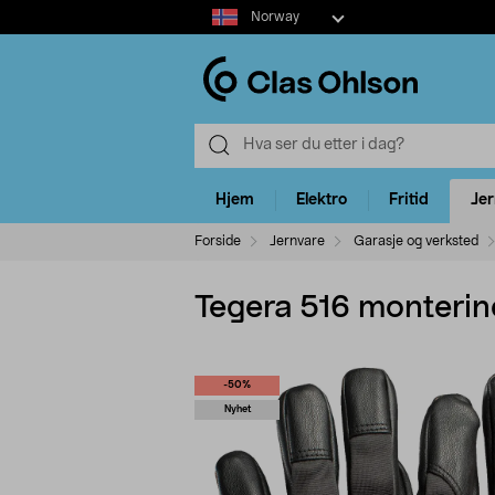
Select
Norway
market
Hjem
Elektro
Fritid
Je
Forside
Jernvare
Garasje og verksted
Tegera 516 monteri
-50%
Nyhet