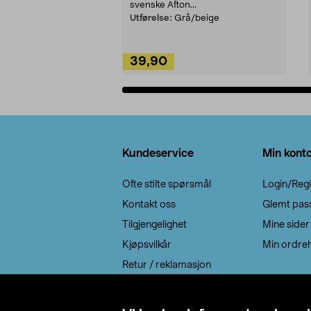
svenske Afton...
Utførelse:
Grå/beige
39,90
Legg i handlekurv
Bunntekst
Kundeservice
Min kont
Ofte stilte spørsmål
Login/Regi
Kontakt oss
Glemt pas
Tilgjengelighet
Mine sider
Kjøpsvilkår
Min ordreh
Retur / reklamasjon
EE-avfall
Cookie policy