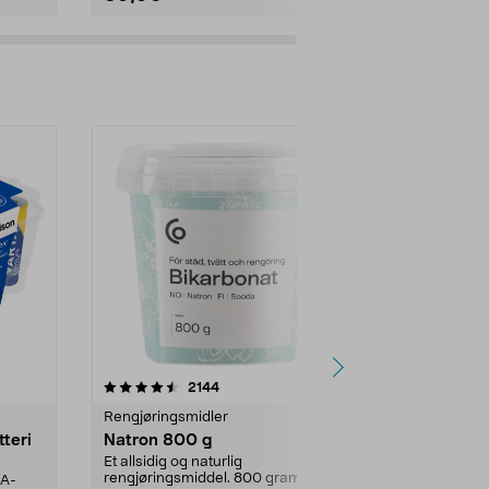
er
4.0av 5 stjerner
anmeldelser
4.5
2144
4
Rengjøringsmidler
Levende lys
tteri
Natron 800 g
Telys steari
prosent ste
Et allsidig og naturlig
rengjøringsmiddel. 800 gram
AA-
100 % stearin