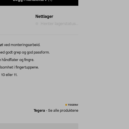
Nettlager
Henter lagerstatus...
øt ved monteringsarbeid.
ed godt grep og god passform.
håndflater og fingre.
ølsomhet i fingertuppene.
 10 eller 11.
Tegera
-
Se alle produktene