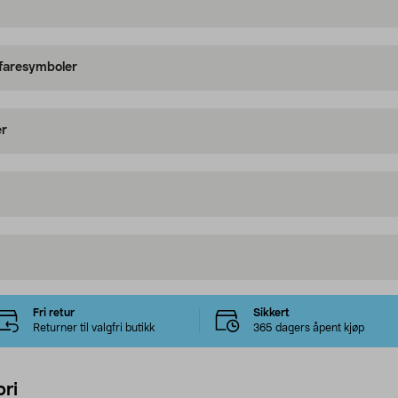
 faresymboler
er
Fri retur
Sikkert
Returner til valgfri butikk
365 dagers åpent kjøp
ri