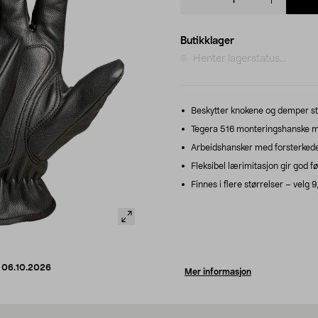
quantity
Butikklager
Henter lagerstatus...
Beskytter knokene og demper st
Tegera 516 monteringshanske m
Arbeidshansker med forsterkede 
Fleksibel lærimitasjon gir god f
Finnes i flere størrelser – velg 9,
d
06.10.2026
Mer informasjon