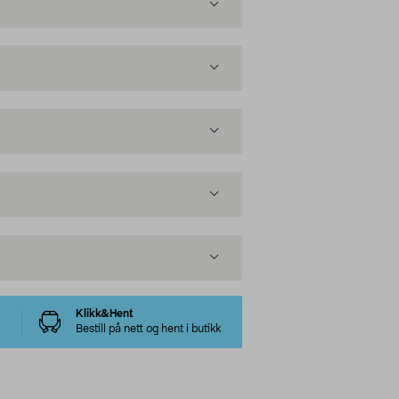
Klikk&Hent
Bestill på nett og hent i butikk