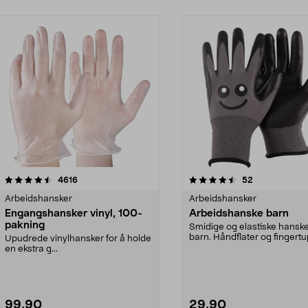
4.5 av 5 stjerner
anmeldelser
4.5 av 5 stjerner
anmeldelser
4616
52
Arbeidshansker
Arbeidshansker
Engangshansker vinyl, 100-
Arbeidshanske barn
pakning
Smidige og elastiske hanske
barn. Håndflater og fingert
Upudrede vinylhansker for å holde
dyppet i latek...
en ekstra g...
99,90
29,90