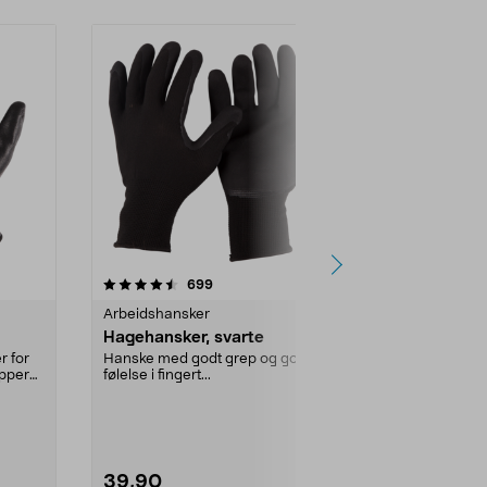
4.0 av 5 stjerner
anmeldelser
4.5
699
8
Arbeidshansker
Kjøkkenrengj
Hagehansker, svarte
Frida gummi
r for
Hanske med godt grep og god
Gummihansker
upper
følelse i fingert...
husholdningsre
Størrelse:
S (
39,90
24,90