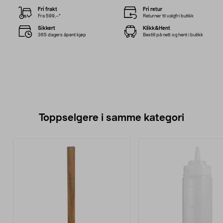
Fri frakt
Fri retur
Fra 599,–*
Returner til valgfri butikk
Sikkert
Klikk&Hent
365 dagers åpent kjøp
Bestill på nett og hent i butikk
Toppselgere i samme kategori