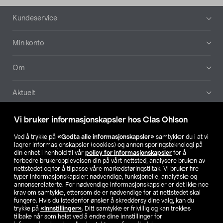
Bunntekst
Kundeservice
Min konto
Om
Aktuelt
Våre selskaper
Vi bruker informasjonskapsler hos Clas Ohlson
Ved å trykke på
«Godta alle informasjonskapsler»
samtykker du i at vi
Finn din butikk
lagrer informasjonskapsler (cookies) og annen sporingsteknologi på
din enhet i henhold til vår
policy for informasjonskapsler
for å
forbedre brukeropplevelsen din på vårt nettsted, analysere bruken av
SE
NO
FI
nettstedet og for å tilpasse våre markedsføringstiltak. Vi bruker fire
typer informasjonskapsler: nødvendige, funksjonelle, analytiske og
annonserelaterte. For nødvendige informasjonskapsler er det ikke noe
krav om samtykke, ettersom de er nødvendige for at nettstedet skal
fungere. Hvis du istedenfor ønsker å skreddersy dine valg, kan du
trykke på
«Innstillinger»
. Ditt samtykke er frivillig og kan trekkes
tilbake når som helst ved å endre dine innstillinger for