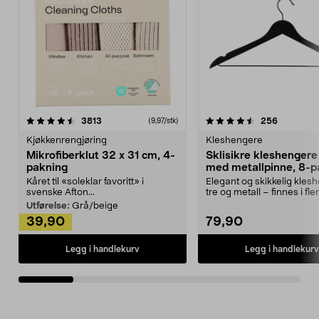
4.5av 5 stjerner
anmeldelser
4.5av 5 stjerner
anmeldels
3813
256
(9,97/stk)
Kjøkkenrengjøring
Kleshengere
Mikrofiberklut 32 x 31 cm, 4-
Sklisikre kleshengere 
pakning
med metallpinne, 8-p
Kåret til «soleklar favoritt» i
Elegant og skikkelig kles
svenske Afton...
tre og metall – finnes i fle
Kleshe...
Utførelse:
Grå/beige
39,90
79,90
Legg i handlekurv
Legg i handlekurv