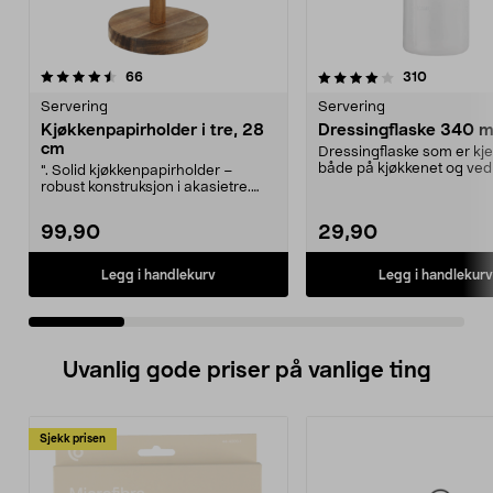
4.0 av 5 stjerner
anmeldelser
4.5 av 5 stjerner
anmeldels
66
310
Servering
Servering
Kjøkkenpapirholder i tre, 28
Dressingflaske 340 m
cm
Dressingflaske som er kje
både på kjøkkenet og ved 
". Solid kjøkkenpapirholder –
Tilby spennen...
robust konstruksjon i akasietre.
Kjøkkenpapirholde...
99,90
29,90
Legg i handlekurv
Legg i handlekurv
Uvanlig gode priser på vanlige ting
Sjekk prisen