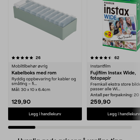
4.5 av 5 stjerner
anmeldelser
5.0 av 5 stjerner
anmeldelse
26
62
Mobiltilbehør øvrig
Instantfilm
Kabelboks med rom
Fujifilm Instax Wide,
fotopapir
Ryddig oppbevaring for kabler og
småting – fi...
Fremkall ekstra store bild
passer alle Wi...
Mål:
30 x 10 x 6.4cm
Antall per forpakning:
20
129,90
259,90
Legg i handlekurv
Legg i handlekurv