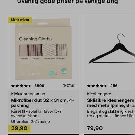
Uvanlig gode priser på vanlige ting
Sjekk prisen
4.5av 5 stjerner
anmeldelser
4.5av 5 stjerner
anmeldels
3809
256
(9,97/stk)
Kjøkkenrengjøring
Kleshengere
Mikrofiberklut 32 x 31 cm, 4-
Sklisikre kleshengere 
pakning
med metallpinne, 8-p
Kåret til «soleklar favoritt» i
Elegant og skikkelig kles
svenske Afton...
tre og metall – finnes i fle
Kleshe...
Utførelse:
Grå/beige
39,90
79,90