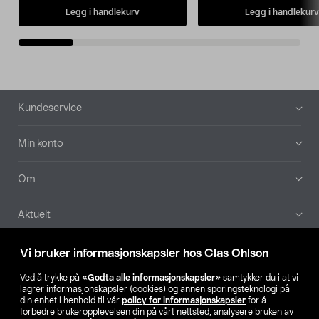
Legg i handlekurv
Legg i handlekurv
Bunntekst
Kundeservice
Min konto
Om
Aktuelt
Våre selskaper
Vi bruker informasjonskapsler hos Clas Ohlson
Ved å trykke på
«Godta alle informasjonskapsler»
samtykker du i at vi
Finn din butikk
lagrer informasjonskapsler (cookies) og annen sporingsteknologi på
din enhet i henhold til vår
policy for informasjonskapsler
for å
forbedre brukeropplevelsen din på vårt nettsted, analysere bruken av