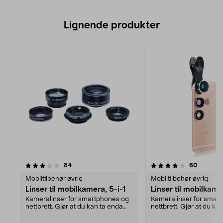
Lignende produkter
4.0av 5 stjerner
anmeldelser
anmeldel
84
60
Mobiltilbehør øvrig
Mobiltilbehør øvrig
Linser til mobilkamera, 5-i-1
Linser til mobilkame
Kameralinser for smartphones og
Kameralinser for smar
nettbrett. Gjør at du kan ta enda
nettbrett. Gjør at du ka
bedre bilder m...
bedre bilder m...