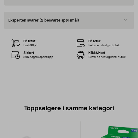
Eksperten svarer
(2 besvarte spørsmål)
Fri frakt
Fri retur
Fra 599,–*
Returner til valgfri butikk
Sikkert
Klikk&Hent
365 dagers åpent kjøp
Bestill på nett og hent i butikk
Toppselgere i samme kategori