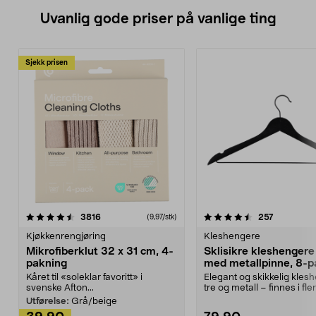
Uvanlig gode priser på vanlige ting
Sjekk prisen
4.5av 5 stjerner
anmeldelser
4.5av 5 stjerner
anmeldels
3816
257
(9,97/stk)
Kjøkkenrengjøring
Kleshengere
Mikrofiberklut 32 x 31 cm, 4-
Sklisikre kleshengere 
pakning
med metallpinne, 8-p
Kåret til «soleklar favoritt» i
Elegant og skikkelig kles
svenske Afton...
tre og metall – finnes i fle
Kleshe...
Utførelse:
Grå/beige