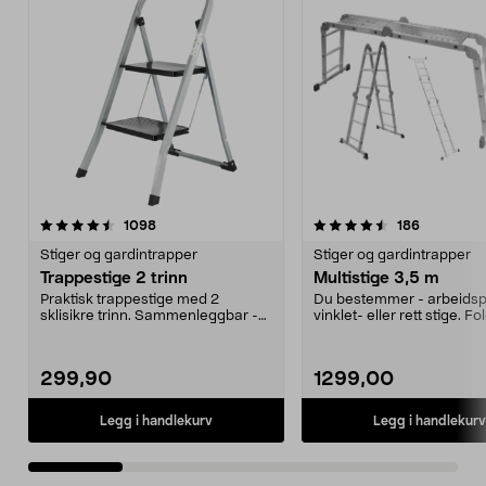
4.5 av 5 stjerner
anmeldelser
4.5 av 5 stjerner
anmeldels
1098
186
Stiger og gardintrapper
Stiger og gardintrapper
Trappestige 2 trinn
Multistige 3,5 m
Praktisk trappestige med 2
Du bestemmer - arbeidspl
sklisikre trinn. Sammenleggbar -
vinklet- eller rett stige. F
tar liten plass ved ...
enkelt sammen...
299,90
1299,00
Legg i handlekurv
Legg i handlekurv