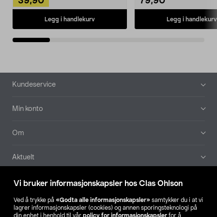
39,90
79,90
Legg i handlekurv
Legg i handlekurv
Bunntekst
Kundeservice
Min konto
Om
Aktuelt
Våre selskaper
Vi bruker informasjonskapsler hos Clas Ohlson
Ved å trykke på
«Godta alle informasjonskapsler»
samtykker du i at vi
Finn din butikk
lagrer informasjonskapsler (cookies) og annen sporingsteknologi på
din enhet i henhold til vår
policy for informasjonskapsler
for å