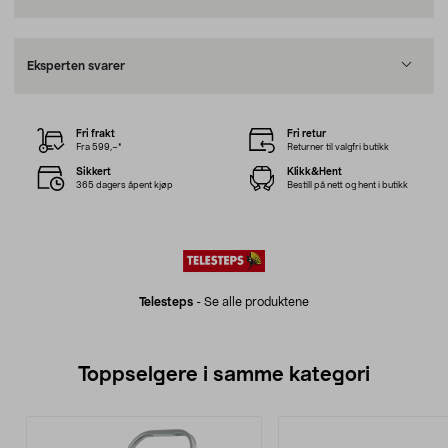
Eksperten svarer
Fri frakt
Fri retur
Fra 599,–*
Returner til valgfri butikk
Sikkert
Klikk&Hent
365 dagers åpent kjøp
Bestill på nett og hent i butikk
Telesteps
-
Se alle produktene
Toppselgere i samme kategori