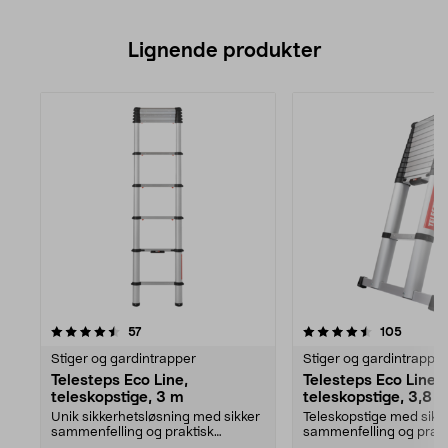
Lignende produkter
4.5av 5 stjerner
anmeldelser
4.5av 5 stjerner
anmelde
57
105
Stiger og gardintrapper
Stiger og gardintrapper
Telesteps Eco Line,
Telesteps Eco Line,
teleskopstige, 3 m
teleskopstige, 3,8 
Unik sikkerhetsløsning med sikker
Teleskopstige med sikk
sammenfelling og praktisk
sammenfelling og prakt
klembeskyttelse. Enk...
klembeskyttelse. Enkel å