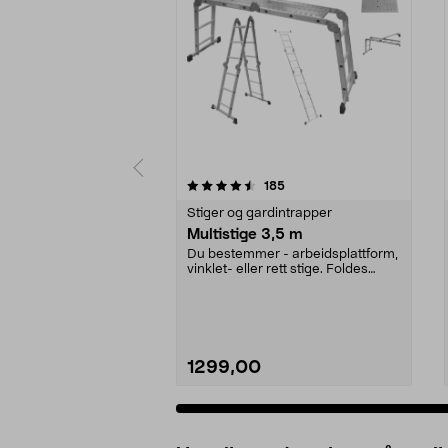
5 av 5 stjerner
4.5 av 5 stjerner
anmeldelser
185
Stiger og gardintrapper
Multistige 3,5 m
Du bestemmer - arbeidsplattform,
vinklet- eller rett stige. Foldes
enkelt sammen...
1299,00