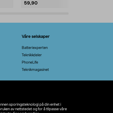
59,90
69,90
Legg i handlekurv
Legg 
Våre selskaper
Batteriexperten
Teknikkdeler
PhoneLife
Teknikmagasinet
annen sporingsteknologi på din enhet i
ruken av nettstedet og for å tilpasse våre