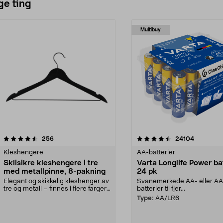
ge ting
Multibuy
4.5av 5 stjerner
anmeldelser
4.5av 5 stjerner
anmeldels
256
24104
Kleshengere
AA-batterier
Sklisikre kleshengere i tre
Varta Longlife Power ba
med metallpinne, 8-pakning
24 pk
Elegant og skikkelig kleshenger av
Svanemerkede AA- eller A
tre og metall – finnes i flere farger.
batterier til fjer...
Kleshe...
Type:
AA/LR6