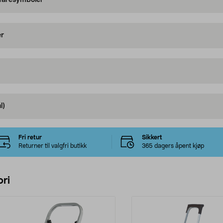
 faresymboler
er
l)
Fri retur
Sikkert
Returner til valgfri butikk
365 dagers åpent kjøp
ri