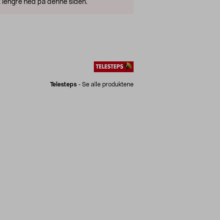
 lengre ned på denne siden.
Telesteps
-
Se alle produktene