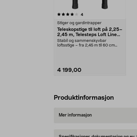
0av 5 stjerner
anmeldelser
4
Stiger og gardintrapper
Teleskopstige til loft på 2,25–
2,45 m, Telesteps Loft Line
Mini
Stabil og sammenskyvbar
loftsstige – fra 2,45 m til 60 cm
med to knappetrykk. Te...
4 199,00
Legg i handlekurv
Produktinformasjon
Mer informasjon