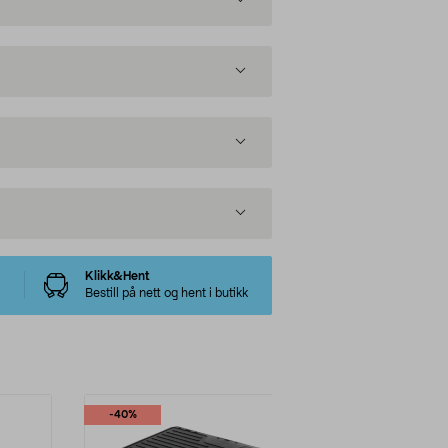
Klikk&Hent
Bestill på nett og hent i butikk
-40%