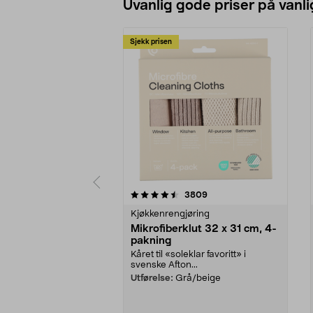
Uvanlig gode priser på vanli
Sjekk prisen
5av 5 stjerner
4.5av 5 stjerner
anmeldelser
3809
Kjøkkenrengjøring
Mikrofiberklut 32 x 31 cm, 4-
pakning
Kåret til «soleklar favoritt» i
svenske Afton...
Utførelse:
Grå/beige