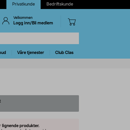
Privatkunde
Bedriftskunde
Velkommen
Logg inn/Bli medlem
bud
Våre tjenester
Club Clas
t
er
lignende produkter.