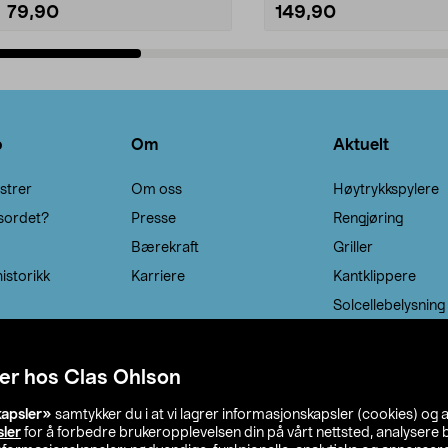
79,90
149,90
Legg i handlekurv
Legg i handlekurv
o
Om
Aktuelt
strer
Om oss
Høytrykkspylere
sordet?
Presse
Rengjøring
Bærekraft
Griller
istorikk
Karriere
Kantklippere
Solcellebelysning
er hos Clas Ohlson
kapsler»
samtykker du i at vi lagrer informasjonskapsler (cookies) og 
sler
for å forbedre brukeropplevelsen din på vårt nettsted, analysere b