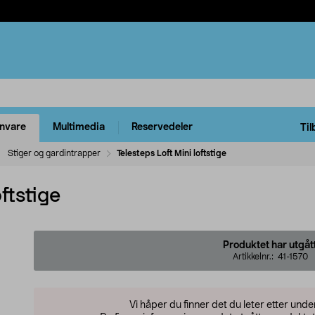
rnvare
Multimedia
Reservedeler
Til
Stiger og gardintrapper
Telesteps Loft Mini loftstige
ftstige
Produktet har utgåt
Artikkelnr.:
41-1570
Vi håper du finner det du leter etter und