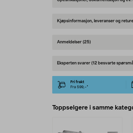
Spesifikasjoner, dokumentasjon og ev.
Kjøpsinformasjon, leveranser og retur
Anmeldelser
(25)
Eksperten svarer
(12 besvarte spørsmå
Fri frakt
Fra 599,–*
Toppselgere i samme katego