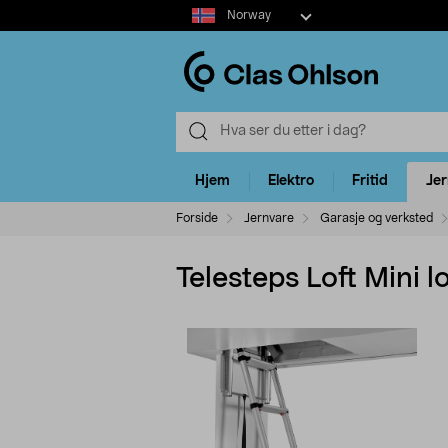
Select
Norway
market
Hjem
Elektro
Fritid
Je
Forside
Jernvare
Garasje og verksted
Telesteps Loft Mini lo