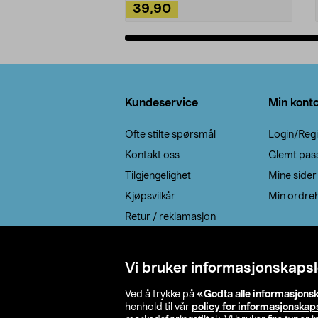
39,90
Legg i handlekurv
Bunntekst
Kundeservice
Min kont
Ofte stilte spørsmål
Login/Regi
Kontakt oss
Glemt pas
Tilgjengelighet
Mine sider
Kjøpsvilkår
Min ordreh
Retur / reklamasjon
EE-avfall
Cookie policy
Vi bruker informasjonskapsl
Leveringsalternativ
Ved å trykke på
«Godta alle informasjons
henhold til vår
policy for informasjonskap