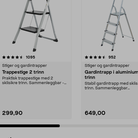
4.5 av 5 stjerner
anmeldelser
4.0 av 5 stjerner
anmeldelser
1095
952
Stiger og gardintrapper
Stiger og gardintrapper
Trappestige 2 trinn
Gardintrapp i aluminium
trinn
Praktisk trappestige med 2
sklisikre trinn. Sammenleggbar -
Stabil gardintrapp med sklis
tar liten plass ved ...
trinn. Sammenleggbar
gardintrapp – enkel å bruk...
299,90
649,00