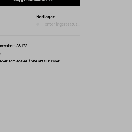
Nettlager
Henter lagerstatus...
ringsalarm 36-1731.
r.
kker som ønsker å vite antall kunder.