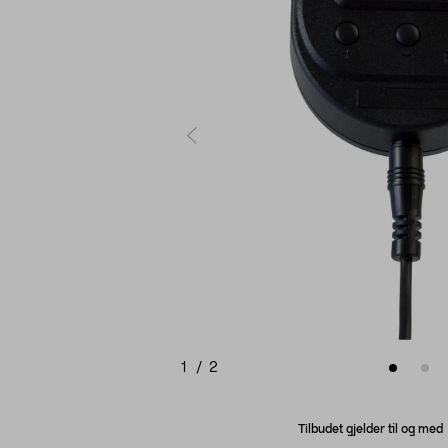
1
/
2
Tilbudet gjelder til og me