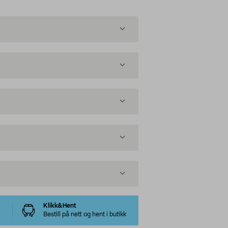
Klikk&Hent
Bestill på nett og hent i butikk