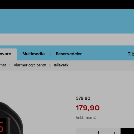
rnvare
Multimedia
Reservedeler
Til
rhet
Alarmer og tilbehør
Telleverk
379,90
179,90
(inkl. moms)
Product