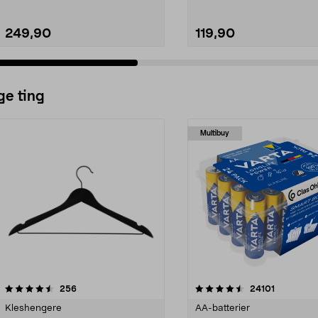
249,90
119,90
ge ting
Multibuy
4.5av 5 stjerner
anmeldelser
4.5av 5 stjerner
anmeldels
256
24101
Kleshengere
AA-batterier