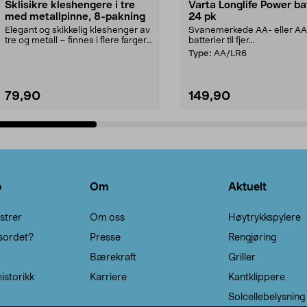
Sklisikre kleshengere i tre
Varta Longlife Power ba
med metallpinne, 8-pakning
24 pk
Elegant og skikkelig kleshenger av
Svanemerkede AA- eller A
tre og metall – finnes i flere farger.
batterier til fjer...
Kleshe...
Type:
AA/LR6
79,90
149,90
Legg i handlekurv
Legg i handlekurv
o
Om
Aktuelt
strer
Om oss
Høytrykkspylere
sordet?
Presse
Rengjøring
Bærekraft
Griller
istorikk
Karriere
Kantklippere
Solcellebelysning