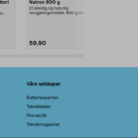
tteri
Natron 800 g
Telys steari
prosent ste
Et allsidig og naturlig
rengjøringsmiddel. 800 gram
AA-
100 % stearin
natron – til rengjøring både...
råvarer. Produ
brenner med e
59,90
69,90
Legg i handlekurv
Legg 
Våre selskaper
Batteriexperten
Teknikkdeler
PhoneLife
Teknikmagasinet