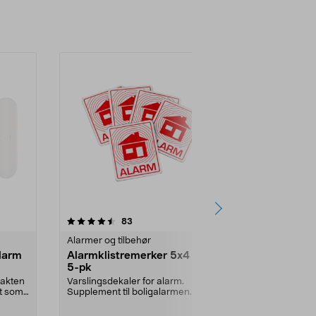
4.0 av 5 stjerner
anmeldelser
4.5
83
1
Alarmer og tilbehør
Alarmer og ti
larm
Alarmklistremerker 5x4 cm,
Bevegelses
5-pk
fjernkontrol
takten
Varslingsdekaler for alarm.
Batteridreve
kt som
Supplement til boligalarmen.
med kraftig al
Informerer og avskrekke...
hjemmet, i ca