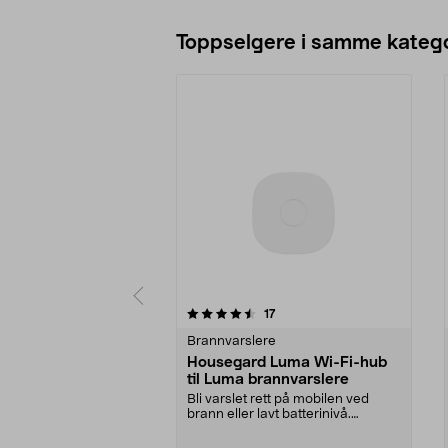
Toppselgere i samme katego
5 av 5 stjerner
5.0 av 5 stjerner
anmeldelser
17
Brannvarslere
Housegard Luma Wi-Fi-hub
til Luma brannvarslere
Bli varslet rett på mobilen ved
brann eller lavt batterinivå.
Housegard Luma Hub...