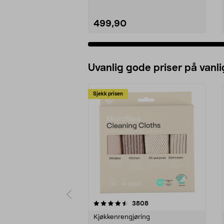
499,90
Uvanlig gode priser på vanli
Sjekk prisen
5av 5 stjerner
4.5av 5 stjerner
anmeldelser
3808
Kjøkkenrengjøring