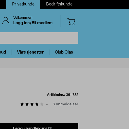
Privatkunde
Bedriftskunde
Velkommen
Logg inn/Bli medlem
bud
Våre tjenester
Club Clas
Artikkelnr.:
36-1732
6
anmeldelser
Legg i handlekurv
(1)