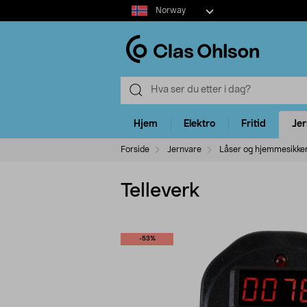
Select
Norway
market
Hjem
Elektro
Fritid
Je
Forside
Jernvare
Låser og hjemmesikke
Telleverk
-53%