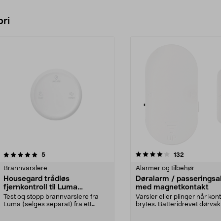
ri
4.0 av 5 stjerner
anmeldelser
4.5 av 5 stjerner
anmeldelser
5
132
Brannvarslere
Alarmer og tilbehør
Housegard trådløs
Døralarm / passeringsa
fjernkontroll til Luma
med magnetkontakt
brannvarslere
Test og stopp brannvarslere fra
Varsler eller plinger når kon
Luma (selges separat) fra ett
brytes. Batteridrevet dørva
enkelt sted. House...
også kan b...