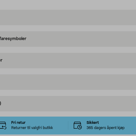
 faresymboler
er
)
Fri retur
Sikkert
Returner til valgfri butikk
365 dagers åpent kjøp