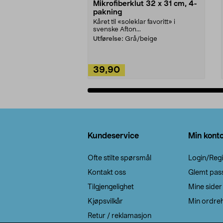
Mikrofiberklut 32 x 31 cm, 4-
pakning
Kåret til «soleklar favoritt» i
svenske Afton...
Utførelse:
Grå/beige
39,90
Legg i handlekurv
Bunntekst
Kundeservice
Min kont
Ofte stilte spørsmål
Login/Regi
Kontakt oss
Glemt pas
Tilgjengelighet
Mine sider
Kjøpsvilkår
Min ordreh
Retur / reklamasjon