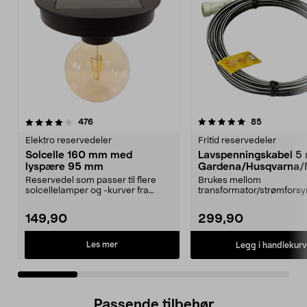
5.0 av 5 stjerner
anmeldelser
4.5 av 5 stjerner
anmeldelse
476
85
Elektro reservedeler
Fritid reservedeler
Solcelle 160 mm med
Lavspenningskabel 5
lyspære 95 mm
Gardena/Husqvarna/
ch/Flymo
Reservedel som passer til flere
Brukes mellom
solcellelamper og -kurver fra
transformator/strømforsy
Northlight. Solcel...
ladestasjon.Til bl.a. robotg
149,90
299,90
Les mer
Legg i handlekurv
Passende tilbehør