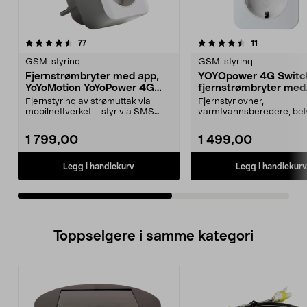
4.5av 5 stjerner
anmeldelser
anmeldelser
77
11
0.0 av 5 stjerner
GSM-styring
GSM-styring
Fjernstrømbryter med app,
YOYOpower 4G Switc
YoYoMotion YoYoPower 4G
fjernstrømbryter med
Control
temperaturalarm
Fjernstyring av strømuttak via
Fjernstyr ovner,
mobilnettverket – styr via SMS
varmtvannsberedere, bel
eller app for iOS ...
og motorvarmere uten wif
YOYOpo...
1 799,00
1 499,00
Legg i handlekurv
Legg i handlekurv
Toppselgere i samme kategori