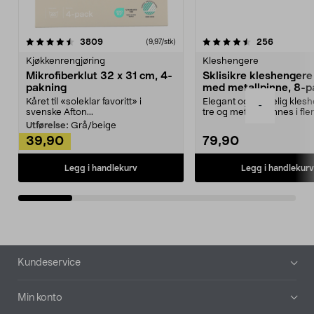
4.5av 5 stjerner
anmeldelser
4.5av 5 stjerner
anmeldels
3809
256
(9,97/stk)
Kjøkkenrengjøring
Kleshengere
Mikrofiberklut 32 x 31 cm, 4-
Sklisikre kleshengere 
pakning
med metallpinne, 8-p
Kåret til «soleklar favoritt» i
Elegant og skikkelig kles
-
svenske Afton...
tre og metall – finnes i fle
Kleshe...
Utførelse:
Grå/beige
39,90
79,90
Legg i handlekurv
Legg i handlekurv
Bunntekst
Kundeservice
Min konto