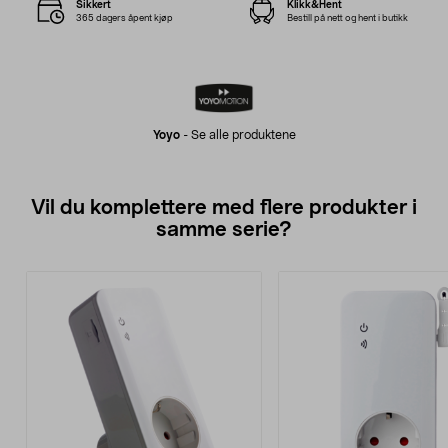
Sikkert
Klikk&Hent
365 dagers åpent kjøp
Bestill på nett og hent i butikk
Yoyo
-
Se alle produktene
Vil du komplettere med flere produkter i
samme serie?