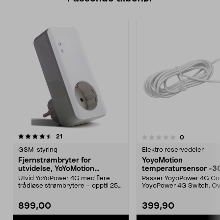
anmeldelser
21
anmeldelser
0
0.0 av 5 stjerner
0.0 av 5 stjerner
GSM-styring
Elektro reservedeler
Fjernstrømbryter for
YoyoMotion
utvidelse, YoYoMotion
temperatursensor -30 
YoYoPower Extra
+100 grader, 5 m
Utvid YoYoPower 4G med flere
Passer YoyoPower 4G Con
trådløse strømbrytere – opptil 25
YoyoPower 4G Switch. Ov
m rekkevidde. YoY...
temperaturer i et ...
899,00
399,90