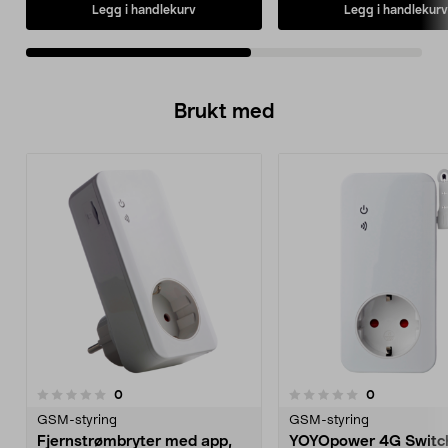
Legg i handlekurv
Legg i handlekurv
Brukt med
anmeldelser
anmeldelser
0
0
0.0 av 5 stjerner
GSM-styring
GSM-styring
Fjernstrømbryter med app,
YOYOpower 4G Switc