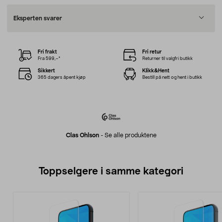
Eksperten svarer
Fri frakt
Fri retur
Fra 599,–*
Returner til valgfri butikk
Sikkert
Klikk&Hent
365 dagers åpent kjøp
Bestill på nett og hent i butikk
Clas Ohlson
-
Se alle produktene
Toppselgere i samme kategori