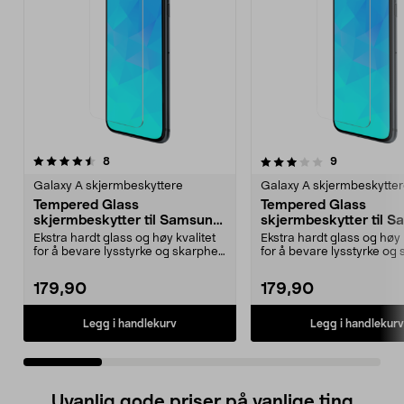
3.5 av 5 stjerner
anmeldelser
5.0 av 5 stjerner
anmeldelser
8
9
Galaxy A skjermbeskyttere
Galaxy A skjermbeskytte
Tempered Glass
Tempered Glass
skjermbeskytter til Samsung
skjermbeskytter til 
Galaxy A55
Galaxy A54
Ekstra hardt glass og høy kvalitet
Ekstra hardt glass og høy 
for å bevare lysstyrke og skarphet.
for å bevare lysstyrke og 
Skjermbes...
Skjermbes...
179,90
179,90
Legg i handlekurv
Legg i handlekurv
Uvanlig gode priser på vanlige ting