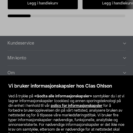
Legg i handlekurv
Legg i handlekurv
Bunntekst
Kundeservice
Min konto
Om
Vi bruker informasjonskapsler hos Clas Ohlson
Aktuelt
Ved å trykke på
«Godta alle informasjonskapsler»
samtykker du i at vi
lagrer informasjonskapsler (cookies) og annen sporingsteknologi på
Våre selskaper
din enhet i henhold til vår
policy for informasjonskapsler
for å
forbedre brukeropplevelsen din på vårt nettsted, analysere bruken av
nettstedet og for å tilpasse våre markedsføringstiltak. Vi bruker fire
Finn din butikk
typer informasjonskapsler: nødvendige, funksjonelle, analytiske og
annonserelaterte. For nødvendige informasjonskapsler er det ikke noe
krav om samtykke, ettersom de er nødvendige for at nettstedet skal
SE
NO
FI