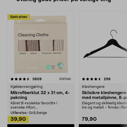
Sjekk prisen
4.5av 5 stjerner
anmeldelser
4.5av 5 stjerner
anmeldels
3809
256
(9,97/stk)
Kjøkkenrengjøring
Kleshengere
Mikrofiberklut 32 x 31 cm, 4-
Sklisikre kleshengere 
pakning
med metallpinne, 8-p
Kåret til «soleklar favoritt» i
Elegant og skikkelig kles
svenske Afton...
tre og metall – finnes i fle
Kleshe...
Utførelse:
Grå/beige
39,90
79,90