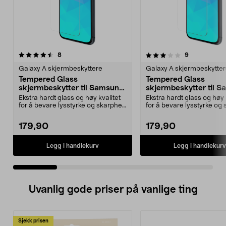
3.5 av 5 stjerner
anmeldelser
5.0 av 5 stjerner
anmeldelser
8
9
Galaxy A skjermbeskyttere
Galaxy A skjermbeskytte
Tempered Glass
Tempered Glass
skjermbeskytter til Samsung
skjermbeskytter til 
Galaxy A55
Galaxy A54
Ekstra hardt glass og høy kvalitet
Ekstra hardt glass og høy 
for å bevare lysstyrke og skarphet.
for å bevare lysstyrke og 
Skjermbes...
Skjermbes...
179,90
179,90
Legg i handlekurv
Legg i handlekurv
Uvanlig gode priser på vanlige ting
Sjekk prisen