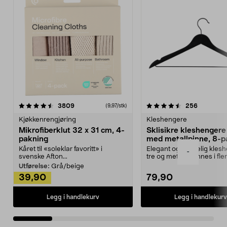
4.5av 5 stjerner
anmeldelser
4.5av 5 stjerner
anmeldels
3809
256
(9,97/stk)
Kjøkkenrengjøring
Kleshengere
Mikrofiberklut 32 x 31 cm, 4-
Sklisikre kleshengere 
pakning
med metallpinne, 8-p
Kåret til «soleklar favoritt» i
Elegant og skikkelig kles
-
svenske Afton...
tre og metall – finnes i fle
Kleshe...
Utførelse:
Grå/beige
39,90
79,90
Legg i handlekurv
Legg i handlekurv