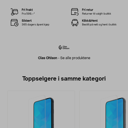
Fri frakt
Fri retur
Fra 599,–*
Returner til valgfri butikk
Sikkert
Klikk&Hent
365 dagers åpent kjøp
Bestill på nett og hent i butikk
Clas Ohlson
-
Se alle produktene
Toppselgere i samme kategori