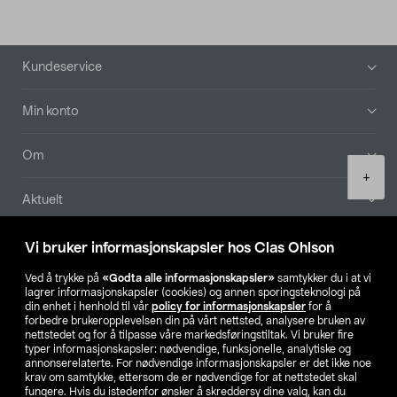
Bunntekst
Kundeservice
Min konto
Om
Product
+
quantity
Aktuelt
Våre selskaper
Vi bruker informasjonskapsler hos Clas Ohlson
Ved å trykke på
«Godta alle informasjonskapsler»
samtykker du i at vi
Finn din butikk
lagrer informasjonskapsler (cookies) og annen sporingsteknologi på
din enhet i henhold til vår
policy for informasjonskapsler
for å
forbedre brukeropplevelsen din på vårt nettsted, analysere bruken av
SE
NO
FI
nettstedet og for å tilpasse våre markedsføringstiltak. Vi bruker fire
typer informasjonskapsler: nødvendige, funksjonelle, analytiske og
annonserelaterte. For nødvendige informasjonskapsler er det ikke noe
krav om samtykke, ettersom de er nødvendige for at nettstedet skal
fungere. Hvis du istedenfor ønsker å skreddersy dine valg, kan du