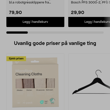
bl.a robotgressklippere fra
Bosch PFS 3000-2, PFS 
Gardena, Flymo og McC...
og PFS 7000.
79,90
29,90
Legg i handlekurv
Legg i handlekurv
Uvanlig gode priser på vanlige ting
Sjekk prisen