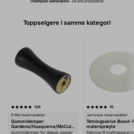
Champion Generators
-
Se alle produktene
Toppselgere i samme kategori
5.0 av 5 stjerner
anmeldelser
4.5 av 5 stjerner
anmeldelse
105
15
Fritid reservedeler
Jernvare reservedeler
Gummidemper
Tetningsskive Bosch 
Gardena/Husqvarna/McCullo
malersprøyte
ch/Flymo
Gummidemper for deksel, passer
Pakning til malingssprøyt