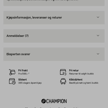
Kjøpsinformasjon, leveranser og returer
Anmeldelser
(7)
Eksperten svarer
Fri frakt
Fri retur
Fra 599,–*
Returner til valgfri butikk
Sikkert
Klikk&Hent
365 dagers åpent kjøp
Bestill på nett og hent i butikk