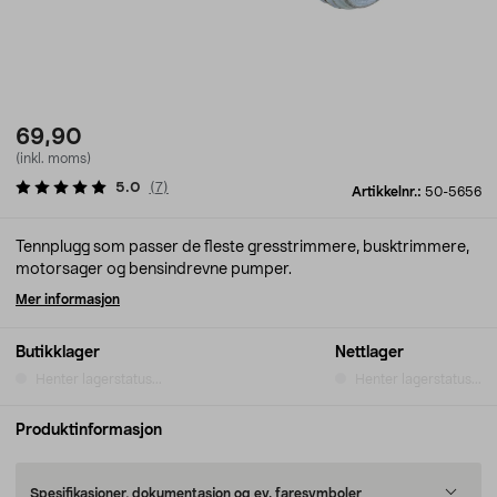
69,90
(inkl. moms)
5.0
(
7
)
Artikkelnr.:
50-5656
Tennplugg som passer de fleste gresstrimmere, busktrimmere,
motorsager og bensindrevne pumper.
Mer informasjon
Butikklager
Nettlager
Henter lagerstatus...
Henter lagerstatus...
Produktinformasjon
Spesifikasjoner, dokumentasjon og ev. faresymboler