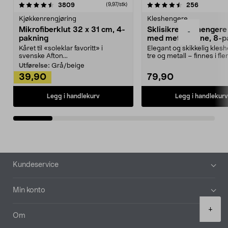
4.5av 5 stjerner
anmeldelser
4.5av 5 stjerner
anmeldels
3809
256
(9,97/stk)
Kjøkkenrengjøring
Kleshengere
Mikrofiberklut 32 x 31 cm, 4-
Sklisikre kleshengere 
-
pakning
med metallpinne, 8-p
Kåret til «soleklar favoritt» i
Elegant og skikkelig kles
svenske Afton...
tre og metall – finnes i fle
Kleshe...
Utførelse:
Grå/beige
39,90
79,90
Legg i handlekurv
Legg i handlekurv
Bunntekst
Kundeservice
Min konto
Product
+
quantity
Om