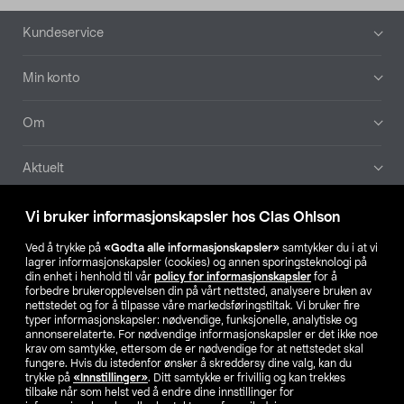
Bunntekst
Kundeservice
Min konto
Om
Aktuelt
Våre selskaper
Vi bruker informasjonskapsler hos Clas Ohlson
Ved å trykke på
«Godta alle informasjonskapsler»
samtykker du i at vi
Finn din butikk
lagrer informasjonskapsler (cookies) og annen sporingsteknologi på
din enhet i henhold til vår
policy for informasjonskapsler
for å
forbedre brukeropplevelsen din på vårt nettsted, analysere bruken av
SE
NO
FI
nettstedet og for å tilpasse våre markedsføringstiltak. Vi bruker fire
typer informasjonskapsler: nødvendige, funksjonelle, analytiske og
annonserelaterte. For nødvendige informasjonskapsler er det ikke noe
krav om samtykke, ettersom de er nødvendige for at nettstedet skal
fungere. Hvis du istedenfor ønsker å skreddersy dine valg, kan du
trykke på
«Innstillinger»
. Ditt samtykke er frivillig og kan trekkes
tilbake når som helst ved å endre dine innstillinger for