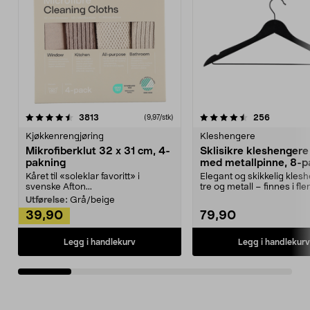
4.5av 5 stjerner
anmeldelser
4.5av 5 stjerner
anmeldels
3813
256
(9,97/stk)
Kjøkkenrengjøring
Kleshengere
Mikrofiberklut 32 x 31 cm, 4-
Sklisikre kleshengere 
pakning
med metallpinne, 8-p
Kåret til «soleklar favoritt» i
Elegant og skikkelig kles
svenske Afton...
tre og metall – finnes i fle
Kleshe...
Utførelse:
Grå/beige
39,90
79,90
Legg i handlekurv
Legg i handlekurv