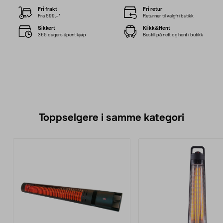
Fri frakt
Fri retur
Fra 599,–*
Returner til valgfri butikk
Sikkert
Klikk&Hent
365 dagers åpent kjøp
Bestill på nett og hent i butikk
Toppselgere i samme kategori