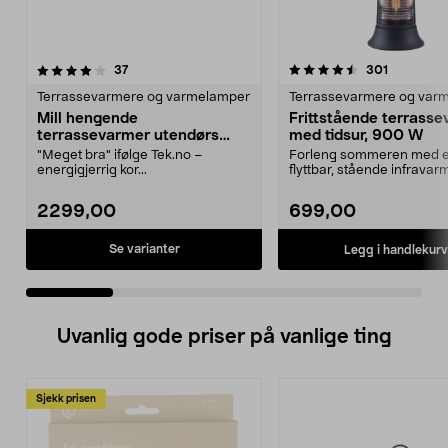
4.5 av 5 stjerner
anmeldelser
3.5 av 5 stjerner
anmeldels
37
301
Terrassevarmere og varmelamper
Terrassevarmere og var
Mill hengende
Frittstående terrass
terrassevarmer utendørs
med tidsur, 900 W
CB2000PLUSS
"Meget bra" ifølge Tek.no –
Forleng sommeren med 
energigjerrig kor...
flyttbar, stående infravar
Sveipende bevegelse gir b
2299,00
699,00
Se varianter
Legg i handlekurv
Uvanlig gode priser på vanlige ting
Sjekk prisen