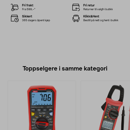
Fri frakt
Fri retur
Fra 599,–*
Returner til valgfri butikk
Sikkert
Klikk&Hent
365 dagers åpent kjøp
Bestill på nett og hent i butikk
Toppselgere i samme kategori