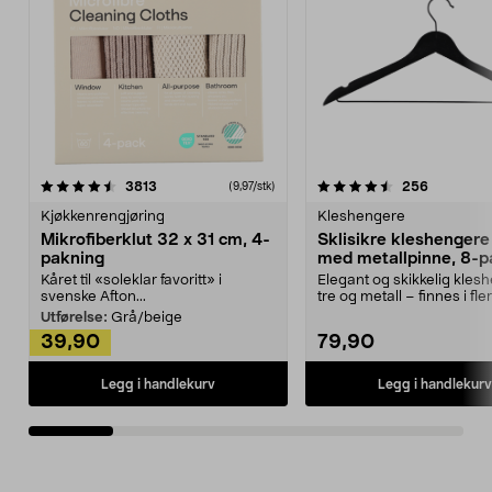
4.5av 5 stjerner
anmeldelser
4.5av 5 stjerner
anmeldels
3813
256
(9,97/stk)
Kjøkkenrengjøring
Kleshengere
Mikrofiberklut 32 x 31 cm, 4-
Sklisikre kleshengere 
pakning
med metallpinne, 8-p
Kåret til «soleklar favoritt» i
Elegant og skikkelig kles
svenske Afton...
tre og metall – finnes i fle
Kleshe...
Utførelse:
Grå/beige
39,90
79,90
Legg i handlekurv
Legg i handlekurv