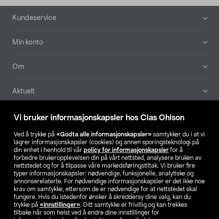
Bunntekst
Kundeservice
Min konto
Om
Aktuelt
Våre selskaper
Vi bruker informasjonskapsler hos Clas Ohlson
Ved å trykke på
«Godta alle informasjonskapsler»
samtykker du i at vi
Finn din butikk
lagrer informasjonskapsler (cookies) og annen sporingsteknologi på
din enhet i henhold til vår
policy for informasjonskapsler
for å
forbedre brukeropplevelsen din på vårt nettsted, analysere bruken av
SE
NO
FI
nettstedet og for å tilpasse våre markedsføringstiltak. Vi bruker fire
typer informasjonskapsler: nødvendige, funksjonelle, analytiske og
annonserelaterte. For nødvendige informasjonskapsler er det ikke noe
krav om samtykke, ettersom de er nødvendige for at nettstedet skal
fungere. Hvis du istedenfor ønsker å skreddersy dine valg, kan du
trykke på
«Innstillinger»
. Ditt samtykke er frivillig og kan trekkes
tilbake når som helst ved å endre dine innstillinger for