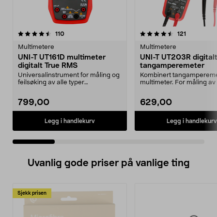
4.5 av 5 stjerner
anmeldelser
4.5 av 5 stjerner
anmeldelse
110
121
Multimetere
Multimetere
UNI-T UT161D multimeter
UNI-T UT203R digital
digitalt True RMS
tangamperemeter
Universalinstrument for måling og
Kombinert tangampereme
feilsøking av alle typer
multimeter. For måling av 
elektriske/elektronik...
vekselstrøm uten...
799,00
629,00
Legg i handlekurv
Legg i handlekurv
Uvanlig gode priser på vanlige ting
Sjekk prisen