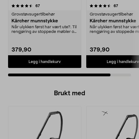
4.5av 5 stjerner
anmeldelser
anmeldelse
67
67
Grovstøvsugertilbehør
Grovstøvsugertilbehør
Kärcher munnstykke
Kärcher munnstykke
Når ulykken først har vært ute?. Til
Når ulykken først har vært 
rengjøring av stoppede møbler og
rengjøring av stoppede m
bilseter. ...
bilseter. ...
379,90
379,90
Legg i handlekurv
Legg i handlekurv
Brukt med