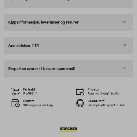
Kjøpsinformasjon, leveranser og returer
Anmeldelser
(117)
Eksperten svarer
(1 besvart spørsmål)
Fri frakt
Fri retur
Fra 599,–*
Returner til valgfri butikk
Sikkert
Klikk&Hent
365 dagers åpent kjøp
Bestill på nett og hent i butikk