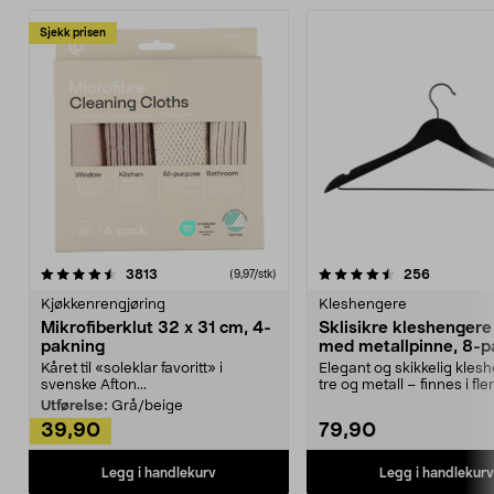
Sjekk prisen
4.5av 5 stjerner
anmeldelser
4.5av 5 stjerner
anmeldels
3813
256
(9,97/stk)
Kjøkkenrengjøring
Kleshengere
Mikrofiberklut 32 x 31 cm, 4-
Sklisikre kleshengere 
pakning
med metallpinne, 8-p
Kåret til «soleklar favoritt» i
Elegant og skikkelig kles
svenske Afton...
tre og metall – finnes i fle
Kleshe...
Utførelse:
Grå/beige
39,90
79,90
Legg i handlekurv
Legg i handlekurv