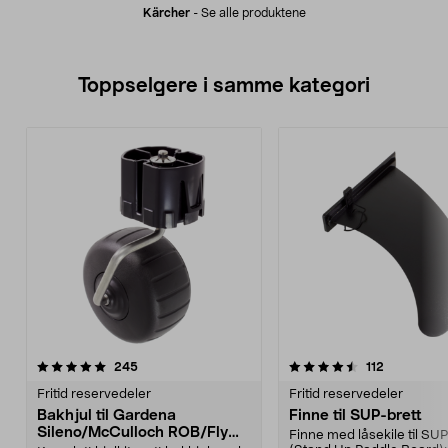
Kärcher
-
Se alle produktene
Toppselgere i samme kategori
4.5 av 5 stjerner
anmeldelser
5.0 av 5 stjerner
anmeldelse
245
112
Fritid reservedeler
Fritid reservedeler
Bakhjul til Gardena
Finne til SUP-brett
Sileno/McCulloch ROB/Flymo
Finne med låsekile til SUP