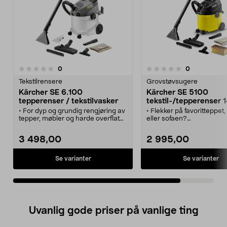
anmeldelser
anmeldelser
0
0
0.0 av 5 stjerner
Tekstilrensere
Grovstøvsugere
Kärcher SE 6.100
Kärcher SE 5100
tepperenser / tekstilvasker
tekstil-/tepperenser
• For dyp og grundig rengjøring av
• Flekker på favoritteppet, 
tepper, møbler og harde overflater.
eller sofaen?
• Kärcher SE 6.100 – tekstilrenser
• Maskin med sprayfunks
og grovstøvsuger i en og samme
først løser opp smussen, 
3 498,00
2 995,00
maskin.
suger opp væsken.
• Sprayfunksjon som først løser
• Grundig fjerning av fett
opp skittet og deretter suger opp
og lukt.
Se varianter
Se varianter
væsken.
• Kan også brukes som tør
• Effektiv tekstilvask med
våtsuger.
munnstykketeknologi som
forkorter tørketiden med 50
prosent.
• Tørr- og våtsuger for klinker,
Uvanlig gode priser på vanlige ting
naturstein og linoleumsgulv.