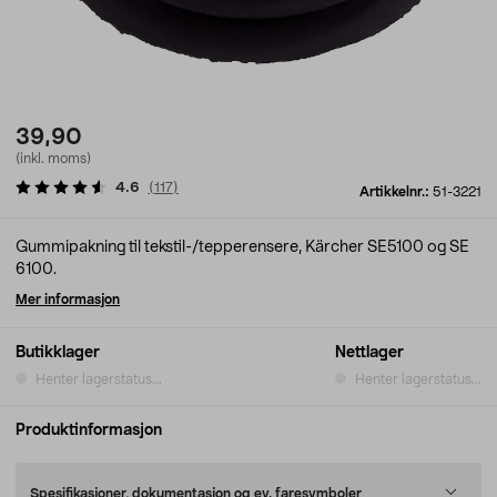
39,90
(inkl. moms)
4.6
(
117
)
Artikkelnr.:
51-3221
Gummipakning til tekstil-/tepperensere, Kärcher SE5100 og SE
6100.
Mer informasjon
Butikklager
Nettlager
Henter lagerstatus...
Henter lagerstatus...
Produktinformasjon
Spesifikasjoner, dokumentasjon og ev. faresymboler