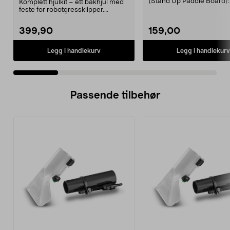
Easilife
(Stand Up Paddle Board):
Komplett hjulkit – ett bakhjul med
974331-2059, E11 Pa...
feste for robotgressklipper.
Bakhjul – reserv...
399,90
159,00
Legg i handlekurv
Legg i handlekurv
Passende tilbehør