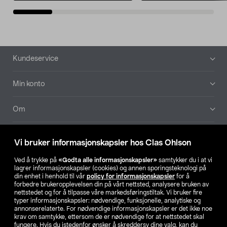
Bunntekst
Kundeservice
Min konto
Om
Aktuelt
Vi bruker informasjonskapsler hos Clas Ohlson
Våre selskaper
Ved å trykke på
«Godta alle informasjonskapsler»
samtykker du i at vi
lagrer informasjonskapsler (cookies) og annen sporingsteknologi på
din enhet i henhold til vår
policy for informasjonskapsler
for å
Finn din butikk
forbedre brukeropplevelsen din på vårt nettsted, analysere bruken av
nettstedet og for å tilpasse våre markedsføringstiltak. Vi bruker fire
typer informasjonskapsler: nødvendige, funksjonelle, analytiske og
annonserelaterte. For nødvendige informasjonskapsler er det ikke noe
SE
NO
FI
krav om samtykke, ettersom de er nødvendige for at nettstedet skal
fungere. Hvis du istedenfor ønsker å skreddersy dine valg, kan du