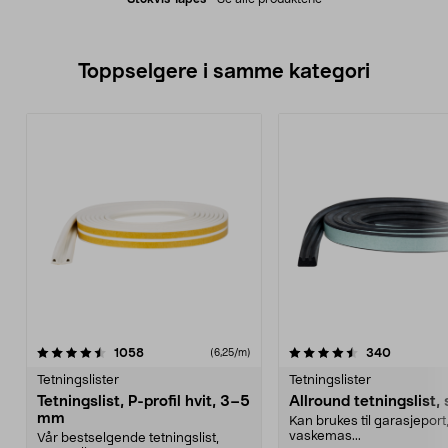
Toppselgere i samme kategori
4.5 av 5 stjerner
anmeldelser
3.5 av 5 stjerner
anmeldel
1058
340
(6,25/m)
Tetningslister
Tetningslister
Tetningslist, P-profil hvit, 3–5
Allround tetningslist, 
mm
Kan brukes til garasjeport
vaskemas...
Vår bestselgende tetningslist,