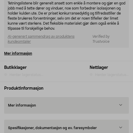
Tetningslistene blir generelt ansett som enkle å montere og gjør en god
jobb med å tette dører og vinduer, noe som forbedrer isolasjonen og
holder kulden ute. De er priset konkurransedyktig og tilfredsstiller de
fleste brukeres forventninger, selv om det er noen tilfeller der limet
kunne vært sterkere. Det fleksible materialet gjør dem også enkle å
tilpasse til forskjellige behov.
AI-generert sammendrag av produktens
Verified by
kundeomtaler
Trustvoice
Mer informasjon
Butikklager
Nettlager
Henter lagerstatus...
Henter lagerstatus...
Produktinformasjon
Mer informasjon
Spesifikasjoner, dokumentasjon og ev. faresymboler