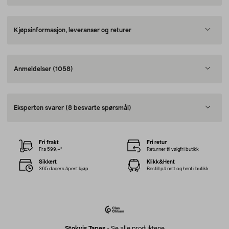
Kjøpsinformasjon, leveranser og returer
Anmeldelser
(1058)
Eksperten svarer
(8 besvarte spørsmål)
Fri frakt
Fri retur
Fra 599,–*
Returner til valgfri butikk
Sikkert
Klikk&Hent
365 dagers åpent kjøp
Bestill på nett og hent i butikk
Stokvis Tapes
-
Se alle produktene