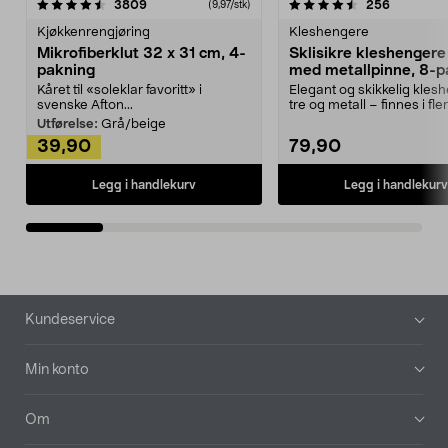
4.5av 5 stjerner
anmeldelser
4.5av 5 stjerner
anmeldels
3809
256
(9,97/stk)
Kjøkkenrengjøring
Kleshengere
Mikrofiberklut 32 x 31 cm, 4-
Sklisikre kleshengere 
pakning
med metallpinne, 8-p
Kåret til «soleklar favoritt» i
Elegant og skikkelig kles
svenske Afton...
tre og metall – finnes i fle
Kleshe...
Utførelse:
Grå/beige
39,90
79,90
Legg i handlekurv
Legg i handlekurv
Bunntekst
Kundeservice
Min konto
Om