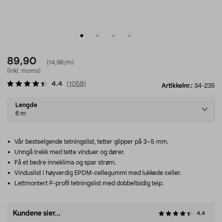
89,90
(14,98/m)
(inkl. moms)
4.4
(
1058
)
Artikkelnr.:
34-235
Select
Lengde
variant
6 m
Vår bestselgende tetningslist, tetter glipper på 3–5 mm.
Unngå trekk med tette vinduer og dører.
Få et bedre inneklima og spar strøm.
Vinduslist i høyverdig EPDM-cellegummi med lukkede celler.
Lettmontert P-profil tetningslist med dobbeltsidig teip.
Kundene sier...
4.4