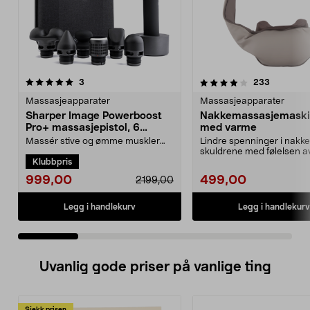
4.0 av 5 stjerner
anmeldelser
4.5 av 5 stjerner
anmeldels
3
233
Massasjeapparater
Massasjeapparater
Sharper Image Powerboost
Nakkemassasjemaskin
Pro+ massasjepistol, 6
med varme
munnstykker
Massér stive og ømme muskler
Lindre spenninger i nakk
med kombinert varme- og
skuldrene med følelsen a
Klubbpris
kuldeterapi. Dyp pulsmassas...
masserende hender. Nakk
999,00
499,00
2199,00
Legg i handlekurv
Legg i handlekurv
Uvanlig gode priser på vanlige ting