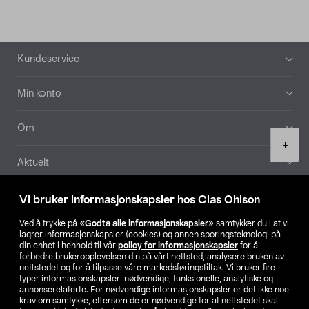
Bunntekst
Kundeservice
Min konto
Om
Product
+
quantity
Aktuelt
Våre selskaper
Vi bruker informasjonskapsler hos Clas Ohlson
Ved å trykke på
«Godta alle informasjonskapsler»
samtykker du i at vi
Finn din butikk
lagrer informasjonskapsler (cookies) og annen sporingsteknologi på
din enhet i henhold til vår
policy for informasjonskapsler
for å
forbedre brukeropplevelsen din på vårt nettsted, analysere bruken av
SE
NO
FI
nettstedet og for å tilpasse våre markedsføringstiltak. Vi bruker fire
typer informasjonskapsler: nødvendige, funksjonelle, analytiske og
annonserelaterte. For nødvendige informasjonskapsler er det ikke noe
krav om samtykke, ettersom de er nødvendige for at nettstedet skal