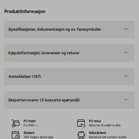
Produktinformasjon
Spesifikasjoner, dokumentasjon og ev. faresymboler
Kjøpsinformasjon, leveranser og returer
Anmeldelser
(197)
Eksperten svarer
(3 besvarte spørsmål)
Fri frakt
Fri retur
Fra 599,–*
Returner til valgfri butikk
Sikkert
Klikk&Hent
365 dagers åpent kjøp
Bestill på nett og hent i butikk