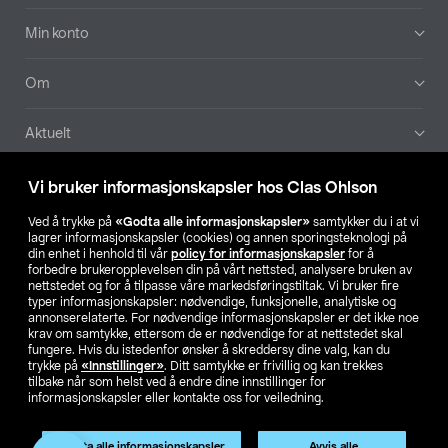
Min konto
Om
Aktuelt
Våre selskaper
Vi bruker informasjonskapsler hos Clas Ohlson
Ved å trykke på
«Godta alle informasjonskapsler»
samtykker du i at vi
Finn din butikk
lagrer informasjonskapsler (cookies) og annen sporingsteknologi på
din enhet i henhold til vår
policy for informasjonskapsler
for å
forbedre brukeropplevelsen din på vårt nettsted, analysere bruken av
SE
NO
FI
nettstedet og for å tilpasse våre markedsføringstiltak. Vi bruker fire
typer informasjonskapsler: nødvendige, funksjonelle, analytiske og
annonserelaterte. For nødvendige informasjonskapsler er det ikke noe
krav om samtykke, ettersom de er nødvendige for at nettstedet skal
fungere. Hvis du istedenfor ønsker å skreddersy dine valg, kan du
trykke på
«Innstillinger»
. Ditt samtykke er frivillig og kan trekkes
tilbake når som helst ved å endre dine innstillinger for
informasjonskapsler eller kontakte oss for veiledning.
Privacy statement
Medlemsvilkår
Kjøpsvilkår
For bedrifter
Endre til priser ekskl. moms
Produktet har utgått
Godta alle informasjonskapsler
Avvis alle