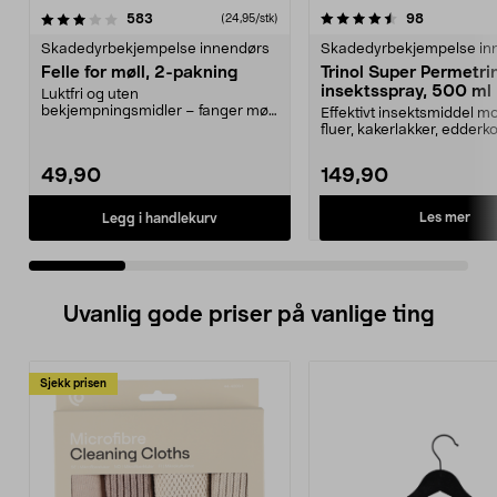
4.5 av 5 stjerner
anmeldelser
4.0 av 5 stjerner
anmeldelse
583
98
(24,95/stk)
Skadedyrbekjempelse innendørs
Skadedyrbekjempelse in
Felle for møll, 2-pakning
Trinol Super Permetri
insektsspray, 500 ml
Luktfri og uten
bekjempningsmidler – fanger møll
Effektivt insektsmiddel m
i matskapet eller garderoben. K...
fluer, kakerlakker, edderk
m.m. Trinol Su...
49,90
149,90
Les mer
Legg i handlekurv
Uvanlig gode priser på vanlige ting
Sjekk prisen