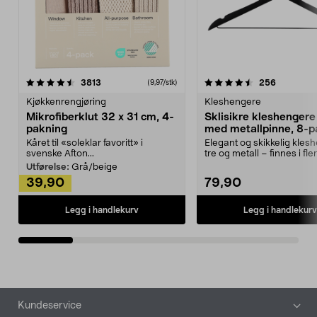
4.5av 5 stjerner
anmeldelser
4.5av 5 stjerner
anmeldels
3813
256
(9,97/stk)
Kjøkkenrengjøring
Kleshengere
Mikrofiberklut 32 x 31 cm, 4-
Sklisikre kleshengere 
pakning
med metallpinne, 8-p
Kåret til «soleklar favoritt» i
Elegant og skikkelig kles
svenske Afton...
tre og metall – finnes i fle
Kleshe...
Utførelse:
Grå/beige
39,90
79,90
Legg i handlekurv
Legg i handlekurv
Bunntekst
Kundeservice