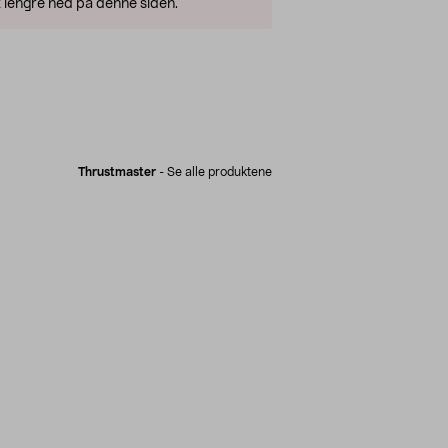
 lengre ned på denne siden.
Thrustmaster
-
Se alle produktene