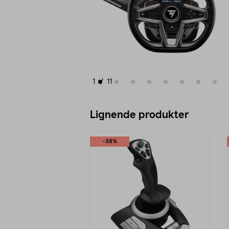
1
/
11
Lignende produkter
-38%