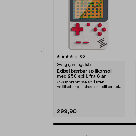
5 av 5 stjerner
4.5 av 5 stjerner
anmeldelser
65
Øvrig gamingutstyr
Exibel bærbar spillkonsoll
med 256 spill, fra 6 år
256 morsomme spill uten
nettilkobling – klassisk spillkonsoll
med lang batteriti...
299,90