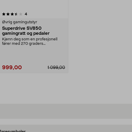
anmeldelser
4
Øvrig gamingutstyr
Superdrive SV850
gamingratt og pedaler
Kjenn deg som en profesjonell
fører med 270 graders
rattrotasjon. Gamingratt og ...
999,00
1 099,00
Legg i handlekurv