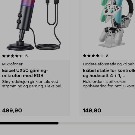
4.0 av 5 stjerner
anmeldelser
1.0 av 5 stjerner
anmeldelser
6
8
Mikrofoner
Hodetelefonstativ og -tilbeh
Exibel UX50 gaming-
Exibel stativ for kontrol
mikrofon med RGB
og hodesett 4-i-1,
transparent
Støyreduksjon gir klar tale ved
Hold orden i spillkroken –
strømming og gaming. Fleksibel
oppbevaring for inntil 3 kont
gamingmikrofon me...
og 1 headset. Fl...
499,90
149,90