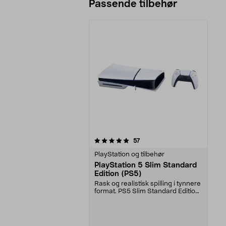
Passende tilbehør
0av 5 stjerner
anmeldelser
57
PlayStation og tilbehør
PlayStation 5 Slim Standard
Edition (PS5)
Rask og realistisk spilling i tynnere
format. PS5 Slim Standard Edition
– rasker...