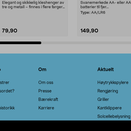
Elegant og skikkelig kleshenger av
Svanemerkede AA- eller A
tre og metall – finnes i flere farger.
batterier til fjer...
Kleshe...
Type:
AA/LR6
79,90
149,90
Legg i handlekurv
Legg i handlekurv
o
Om
Aktuelt
strer
Om oss
Høytrykkspylere
sordet?
Presse
Rengjøring
Bærekraft
Griller
istorikk
Karriere
Kantklippere
Solcellebelysning