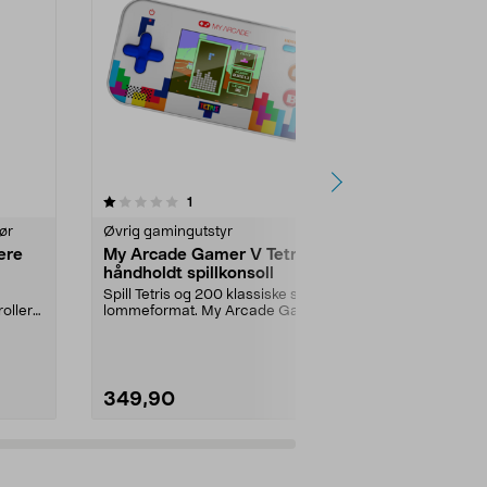
1.0 av 5 stjerner
anmeldelser
4.5
1
1
ør
Øvrig gamingutstyr
Øvrig gaming
lere
My Arcade Gamer V Tetris
Flight stick
håndholdt spillkonsoll
joystick, PC
Spill Tetris og 200 klassiske spill i
Reagerer pres
rollere
lommeformat. My Arcade Gamer
bevegelse fo
V Tetris bærb...
flykontroll. St
349,90
249,90