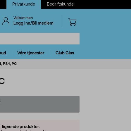
Privatkunde
Bedriftskunde
Velkommen
Logg inn/Bli medlem
bud
Våre tjenester
Club Clas
5, PS4, PC
PC
t
er
lignende produkter.