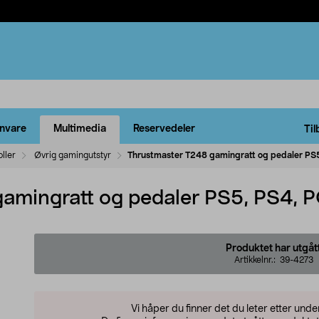
rnvare
Multimedia
Reservedeler
Til
ller
Øvrig gamingutstyr
Thrustmaster T248 gamingratt og pedaler PS
amingratt og pedaler PS5, PS4, 
Produktet har utgåt
Artikkelnr.:
39-4273
Vi håper du finner det du leter etter und