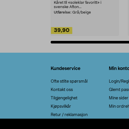
Kåret til «soleklar favoritt» i
svenske Afton...
Utførelse:
Grå/beige
39,90
Legg i handlekurv
Bunntekst
Kundeservice
Min kont
Ofte stilte spørsmål
Login/Regi
Kontakt oss
Glemt pas
Tilgjengelighet
Mine sider
Kjøpsvilkår
Min ordreh
Retur / reklamasjon
EE-avfall