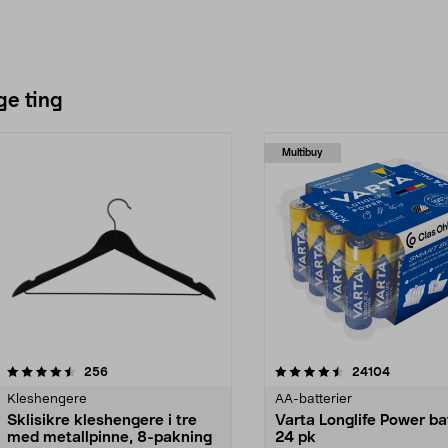
ge ting
Multibuy
4.5av 5 stjerner
anmeldelser
4.5av 5 stjerner
anmeldels
256
24104
Kleshengere
AA-batterier
Sklisikre kleshengere i tre
Varta Longlife Power ba
med metallpinne, 8-pakning
24 pk