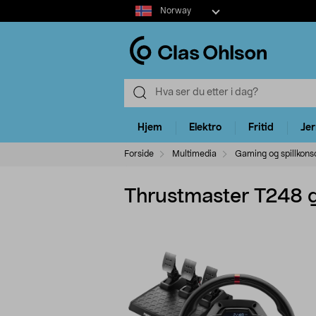
Select
Norway
market
Hjem
Elektro
Fritid
Je
Forside
Multimedia
Gaming og spillkonso
Thrustmaster T248 g