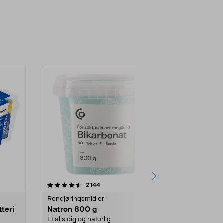
er
4.0av 5 stjerner
anmeldelser
4.5
2144
4
Rengjøringsmidler
Levende lys
tteri
Natron 800 g
Telys, 50 st
Et allsidig og naturlig
100 % stearin.