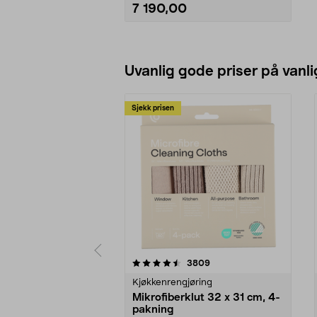
7 190,00
Legg i handlekurv
Uvanlig gode priser på vanli
Sjekk prisen
5av 5 stjerner
4.5av 5 stjerner
anmeldelser
3809
Kjøkkenrengjøring
Mikrofiberklut 32 x 31 cm, 4-
pakning