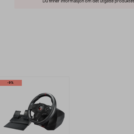
Du finner informasjon om det utgåtte produktet
-9%