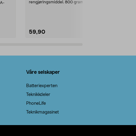
rengjøringsmiddel. 800 gram
AA-
natron – til rengjøring både...
59,90
69,90
Legg i handlekurv
Legg 
Våre selskaper
Batteriexperten
Teknikkdeler
PhoneLife
Teknikmagasinet