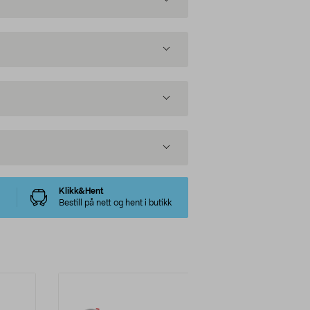
Klikk&Hent
Bestill på nett og hent i butikk
-38%