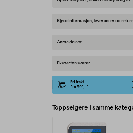
Spesifikasjoner, dokumentasjon og ev.
Kjøpsinformasjon, leveranser og retur
Anmeldelser
Eksperten svarer
Fri frakt
Fra 599,–*
Toppselgere i samme katego