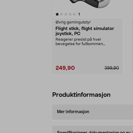
0av 5 stjerner
3.5av 5 stjerner
anmeldelser
1
Øvrig gamingutstyr
Flight stick, flight simulator
joystick, PC
Reagerer presist på hver
bevegelse for fullkommen
flykontroll. Stabil og respons...
249,90
399,90
Legg i handlekurv
Produktinformasjon
Mer informasjon