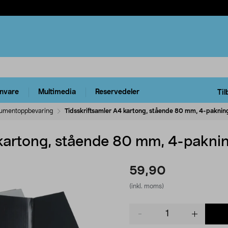
rnvare
Multimedia
Reservedeler
Til
umentoppbevaring
Tidsskriftsamler A4 kartong, stående 80 mm, 4-paknin
 kartong, stående 80 mm, 4-pakni
59,90
(inkl. moms)
Product
quantity