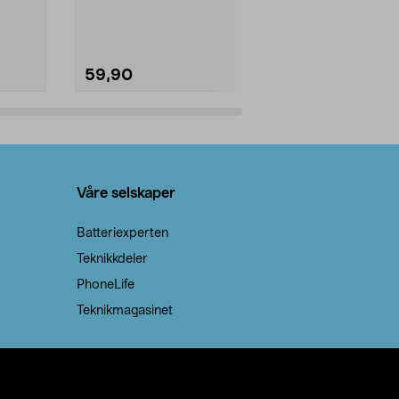
natron – til rengjøring både...
råvarer. Produ
brenner med e
59,90
69,90
Legg i handlekurv
Legg 
Våre selskaper
Batteriexperten
Teknikkdeler
PhoneLife
Teknikmagasinet