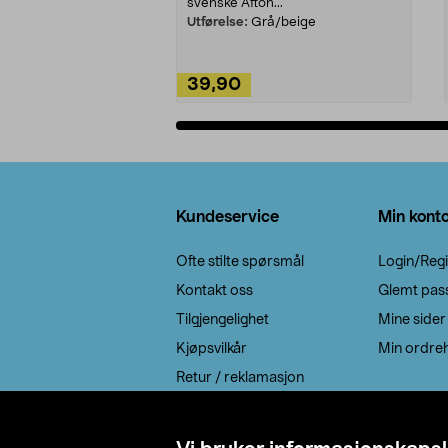
svenske Afton...
Utførelse:
Grå/beige
39,90
Legg i handlekurv
Bunntekst
Kundeservice
Min kont
Ofte stilte spørsmål
Login/Regi
Kontakt oss
Glemt pas
Tilgjengelighet
Mine sider
Kjøpsvilkår
Min ordreh
Retur / reklamasjon
EE-avfall
Cookie policy