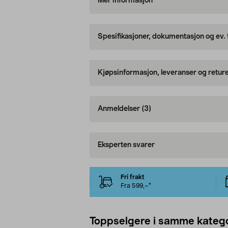
Mer informasjon
Spesifikasjoner, dokumentasjon og ev.
Kjøpsinformasjon, leveranser og retur
Anmeldelser
(3)
Eksperten svarer
Fri frakt
Fra 599,–*
Toppselgere i samme katego