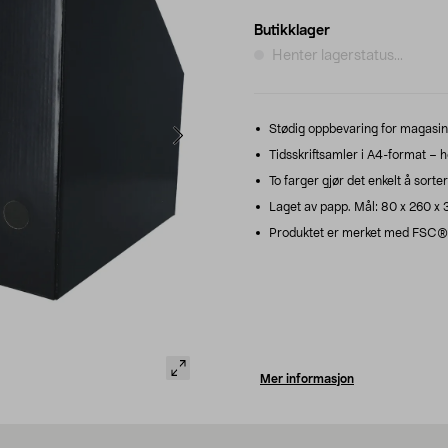
Butikklager
Henter lagerstatus...
Stødig oppbevaring for magasine
Tidsskriftsamler i A4-format – ho
To farger gjør det enkelt å sorter
Laget av papp. Mål: 80 x 260 x
Produktet er merket med FSC®, 
Mer informasjon