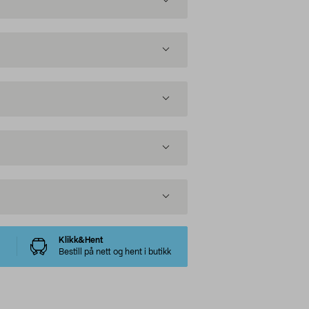
Klikk&Hent
Bestill på nett og hent i butikk