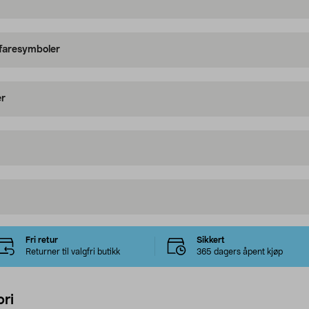
 faresymboler
er
Fri retur
Sikkert
Returner til valgfri butikk
365 dagers åpent kjøp
ri