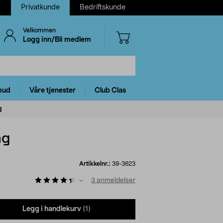
Privatkunde
Bedriftskunde
Velkommen
Logg inn/Bli medlem
bud
Våre tjenester
Club Clas
g
ng
Artikkelnr.:
39-3623
3
anmeldelser
Legg i handlekurv
(1)