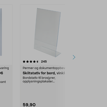
4.5 av 5 stjerner
anmeldelser
4.5
245
varing
Permer og dokumentoppbevaring
Permer og d
06
Skiltstativ for bord, vinklet
Strikkmappe
Bordstativ til brosjyrer,
Samle skolema
opplysningsplakater...
jobbprosjekter 
kant
59,90
39,90