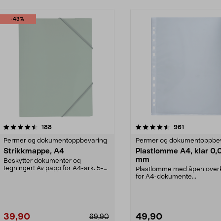
-43%
4.5 av 5 stjerner
anmeldelser
4.5 av 5 stjerner
anmeldelser
188
961
Permer og dokumentoppbevaring
Permer og dokumentoppbe
Strikkmappe, A4
Plastlomme A4, klar 0,
mm
Beskytter dokumenter og
tegninger! Av papp for A4-ark. 5-
Plastlomme med åpen over
pack.
for A4-dokumente...
39,90
49,90
69,90