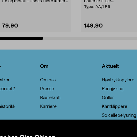
tre og metall – finnes i flere farger.
batterier til fjer...
Kleshe...
Type:
AA/LR6
79,90
149,90
Legg i handlekurv
Legg i handlekurv
o
Om
Aktuelt
strer
Om oss
Høytrykkspylere
sordet?
Presse
Rengjøring
Bærekraft
Griller
istorikk
Karriere
Kantklippere
Solcellebelysning