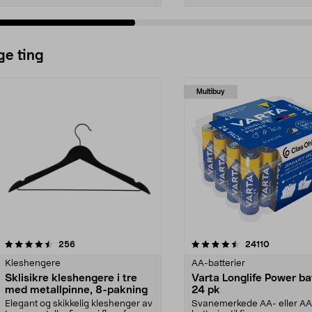
ge ting
Multibuy
4.5av 5 stjerner
anmeldelser
4.5av 5 stjerner
anmeldels
256
24110
Kleshengere
AA-batterier
Sklisikre kleshengere i tre
Varta Longlife Power ba
med metallpinne, 8-pakning
24 pk
Elegant og skikkelig kleshenger av
Svanemerkede AA- eller A