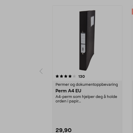
0 av 5 stjerner
4.5 av 5 stjerner
anmeldelser
130
Permer og dokumentoppbevaring
Perm A4 EU
A4-perm som hjelper deg å holde
orden i papir...
29,90