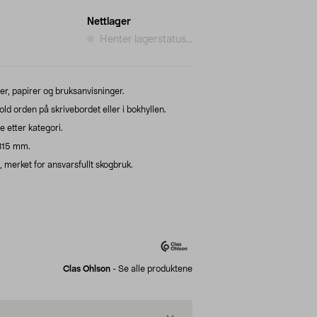
Nettlager
Henter lagerstatus...
r, papirer og bruksanvisninger.
ld orden på skrivebordet eller i bokhyllen.
e etter kategori.
 315 mm.
merket for ansvarsfullt skogbruk.
Clas Ohlson
-
Se alle produktene