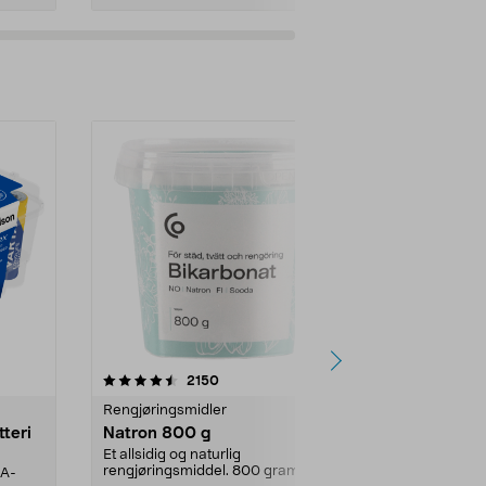
er
4.0av 5 stjerner
anmeldelser
4.5
2150
4
Rengjøringsmidler
Levende lys
tteri
Natron 800 g
Telys steari
prosent ste
Et allsidig og naturlig
rengjøringsmiddel. 800 gram
AA-
100 % stearin