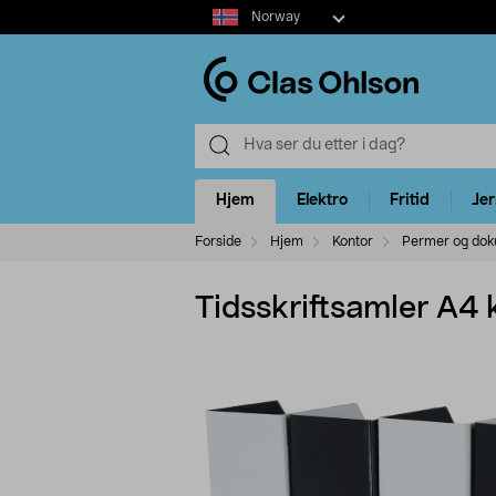
Select
Norway
market
Hjem
Elektro
Fritid
Je
Forside
Hjem
Kontor
Permer og dok
Tidsskriftsamler A4