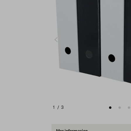
1
/
3