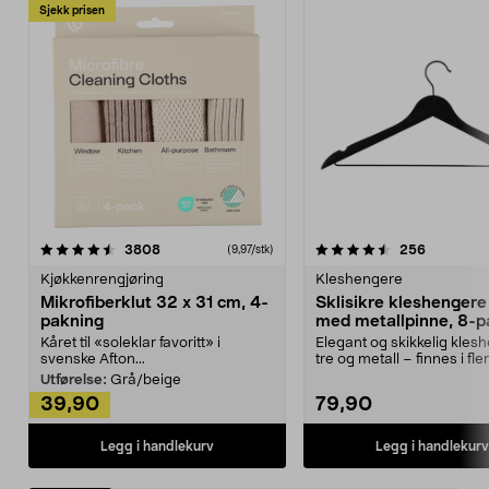
Sjekk prisen
4.5av 5 stjerner
anmeldelser
4.5av 5 stjerner
anmeldels
3808
256
(9,97/stk)
Kjøkkenrengjøring
Kleshengere
Mikrofiberklut 32 x 31 cm, 4-
Sklisikre kleshengere 
pakning
med metallpinne, 8-p
Kåret til «soleklar favoritt» i
Elegant og skikkelig kles
svenske Afton...
tre og metall – finnes i fle
Kleshe...
Utførelse:
Grå/beige
39,90
79,90
Legg i handlekurv
Legg i handlekurv