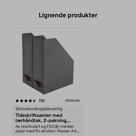
Lignende produkter
anmeldelser
110
(99,95/stk)
Skrivebordsoppbevaring
Tidsskriftsamler med
lærhåndtak, 2-pakning,
mørkgrå, ekstra bred
Av resirkulert og FSC®-merket
papir med fin struktur. Passer A4.
Oversiktlig opp...