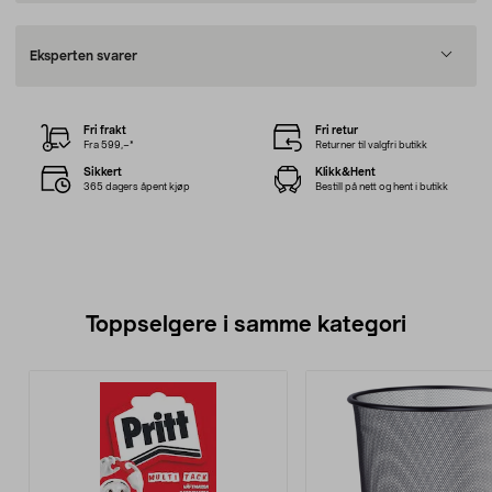
Eksperten svarer
Fri frakt
Fri retur
Fra 599,–*
Returner til valgfri butikk
Sikkert
Klikk&Hent
365 dagers åpent kjøp
Bestill på nett og hent i butikk
Toppselgere i samme kategori