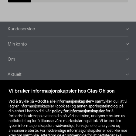
Bunntekst
Kundeservice
Min konto
Om
Aktuelt
Våre selskaper
Vi bruker informasjonskapsler hos Clas Ohlson
Ved å trykke på
«Godta alle informasjonskapsler»
samtykker du i at vi
Finn din butikk
lagrer informasjonskapsler (cookies) og annen sporingsteknologi på
din enhet i henhold til vår
policy for informasjonskapsler
for å
forbedre brukeropplevelsen din på vårt nettsted, analysere bruken av
SE
NO
FI
nettstedet og for å tilpasse våre markedsføringstiltak. Vi bruker fire
typer informasjonskapsler: nødvendige, funksjonelle, analytiske og
annonserelaterte. For nødvendige informasjonskapsler er det ikke noe
krav om samtykke, ettersom de er nødvendige for at nettstedet skal