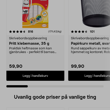
4.5 av 5 stjerner
anmeldelser
4.5 av 5 stjerner
anmeldels
816
101
(1711,43/kg)
Skrivebordsoppbevaring
Skrivebordsoppbevaring
Pritt klebemasse, 35 g
Papirkurv metall, svar
Praktisk heftmasse som kan
Rund søppelkurv av metalln
gjenbrukes - perfekt til barnas
hjemmet og kontoret. Rob
tegninger, postere et...
svartlakkert åpen ...
59,90
99,90
Legg i handlekurv
Legg i handlekurv
Uvanlig gode priser på vanlige ting