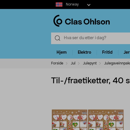
Select
Norway
market
Hjem
Elektro
Fritid
Je
Forside
Jul
Julepynt
Julegaveinnpak
Til-/fraetiketter, 40 