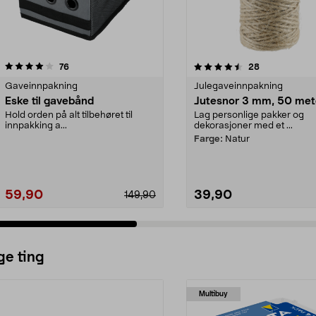
4.5 av 5 stjerner
anmeldelser
4.5 av 5 stjerner
anmeldelser
76
28
Gaveinnpakning
Julegaveinnpakning
Eske til gavebånd
Jutesnor 3 mm, 50 met
Hold orden på alt tilbehøret til
Lag personlige pakker og
innpakking a...
dekorasjoner med et ...
Farge:
Natur
59,90
39,90
149,90
ge ting
Multibuy