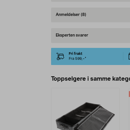
Anmeldelser
(8)
Eksperten svarer
Fri frakt
Fra 599,–*
Toppselgere i samme katego