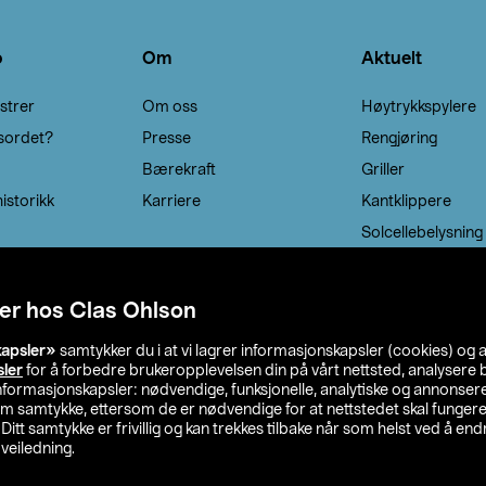
o
Om
Aktuelt
strer
Om oss
Høytrykkspylere
sordet?
Presse
Rengjøring
Bærekraft
Griller
istorikk
Karriere
Kantklippere
Solcellebelysning
er hos Clas Ohlson
kapsler»
samtykker du i at vi lagrer informasjonskapsler (cookies) og 
sler
for å forbedre brukeropplevelsen din på vårt nettsted, analysere b
 informasjonskapsler: nødvendige, funksjonelle, analytiske og annonse
om samtykke, ettersom de er nødvendige for at nettstedet skal fungere
. Ditt samtykke er frivillig og kan trekkes tilbake når som helst ved å endr
veiledning.
lson
Privacy statement
Medlemsvilkår
Kjøpsvilkår
F