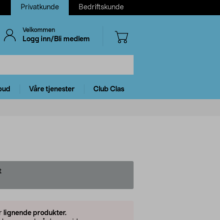
Privatkunde
Bedriftskunde
Velkommen
Logg inn/Bli medlem
bud
Våre tjenester
Club Clas
t
er
lignende produkter.