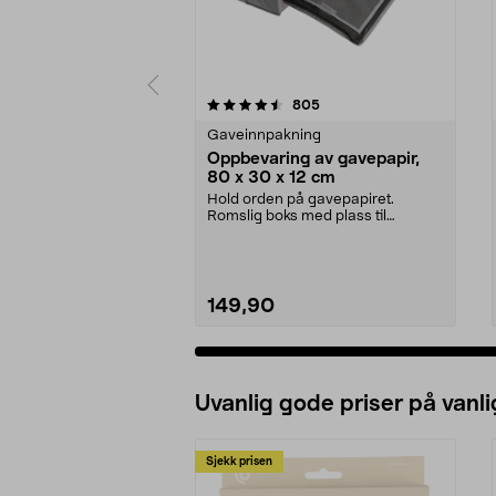
5 av 5 stjerner
4.0 av 5 stjerner
anmeldelser
805
Gaveinnpakning
Oppbevaring av gavepapir,
80 x 30 x 12 cm
Hold orden på gavepapiret.
Romslig boks med plass til
gavepapir, gavebånd, teip ...
149,90
Uvanlig gode priser på vanli
Sjekk prisen