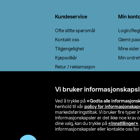
Bunntekst
Kundeservice
Min kont
Ofte stilte spørsmål
Login/Regi
Kontakt oss
Glemt pas
Tilgjengelighet
Mine sider
Kjøpsvilkår
Min ordreh
Retur / reklamasjon
EE-avfall
Cookie policy
Vi bruker informasjonskapsl
Leveringsalternativ
Ved å trykke på
«Godta alle informasjons
henhold til vår
policy for informasjonskap
markedsføringstiltak. Vi bruker fire typer
informasjonskapsler er det ikke noe krav 
dine valg, kan du trykke på
«Innstillinger»
informasjonskapsler eller kontakte oss for 
© 2026 Clas Oh