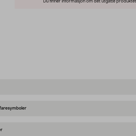
Du finner informasjon om det utgåtte produktet
 faresymboler
er