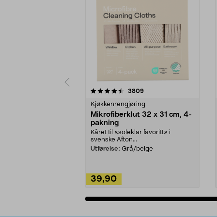
5av 5 stjerner
4.5av 5 stjerner
anmeldelser
3809
Kjøkkenrengjøring
Mikrofiberklut 32 x 31 cm, 4-
pakning
Kåret til «soleklar favoritt» i
svenske Afton...
Utførelse:
Grå/beige
39,90
Legg i handlekurv