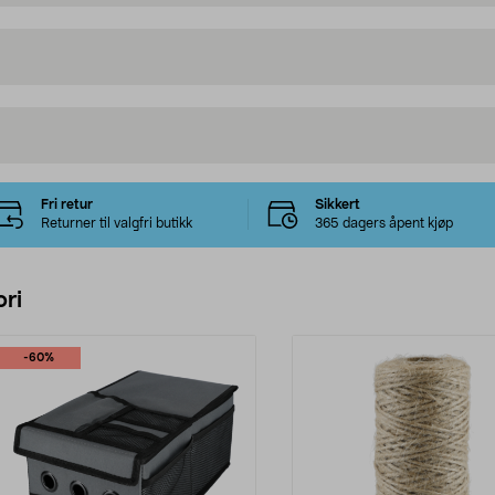
Fri retur
Sikkert
Returner til valgfri butikk
365 dagers åpent kjøp
ri
-60%