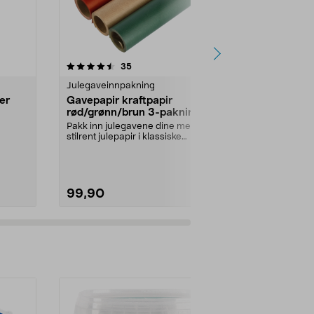
4.5 av 5 stjerner
anmeldelser
4.5
35
6
Julegaveinnpakning
Julegaveinnp
er
Gavepapir kraftpapir
Lakkforsegl
rød/grønn/brun 3-pakning
med krans 
Pakk inn julegavene dine med
Lag personli
stilrent julepapir i klassiske
og julekort me
ensfarget kraftpapir...
Seglstempel m
99,90
99,90