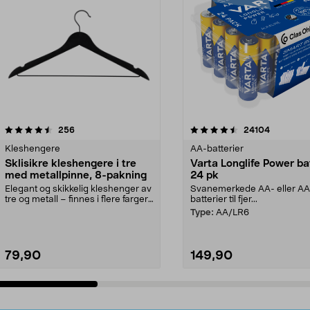
4.5av 5 stjerner
anmeldelser
4.5av 5 stjerner
anmeldels
256
24104
Kleshengere
AA-batterier
Sklisikre kleshengere i tre
Varta Longlife Power ba
med metallpinne, 8-pakning
24 pk
Elegant og skikkelig kleshenger av
Svanemerkede AA- eller A
tre og metall – finnes i flere farger.
batterier til fjer...
Kleshe...
Type:
AA/LR6
79,90
149,90
Legg i handlekurv
Legg i handlekurv