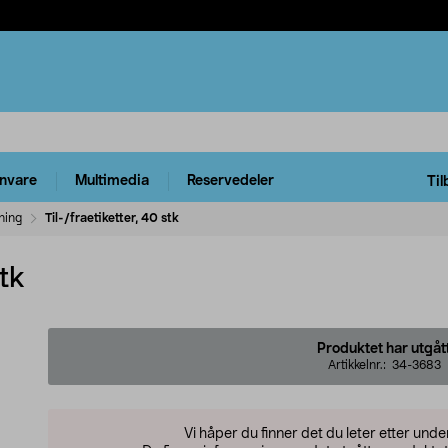
rnvare
Multimedia
Reservedeler
Til
ning
Til-/fraetiketter, 40 stk
stk
Produktet har utgåt
Artikkelnr.:
34-3683
Vi håper du finner det du leter etter und