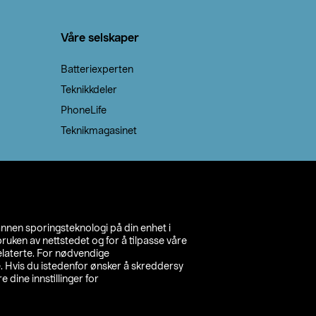
Våre selskaper
Batteriexperten
Teknikkdeler
PhoneLife
Teknikmagasinet
annen sporingsteknologi på din enhet i
ruken av nettstedet og for å tilpasse våre
relaterte. For nødvendige
. Hvis du istedenfor ønsker å skreddersy
e dine innstillinger for
inn din butikk