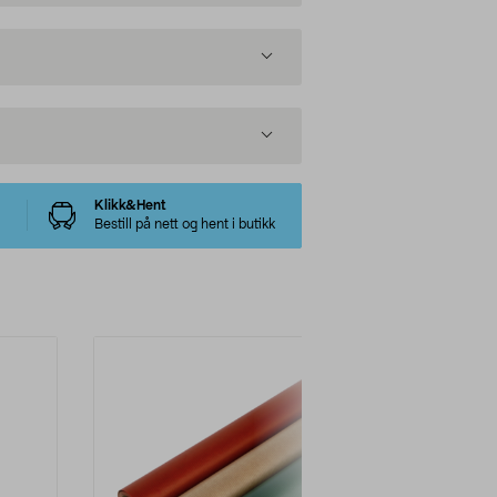
Klikk&Hent
Bestill på nett og hent i butikk