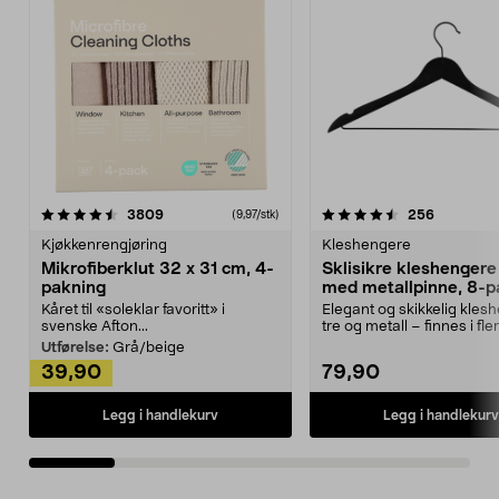
4.5av 5 stjerner
anmeldelser
4.5av 5 stjerner
anmeldels
3809
256
(9,97/stk)
Kjøkkenrengjøring
Kleshengere
Mikrofiberklut 32 x 31 cm, 4-
Sklisikre kleshengere 
pakning
med metallpinne, 8-p
Kåret til «soleklar favoritt» i
Elegant og skikkelig kles
svenske Afton...
tre og metall – finnes i fle
Kleshe...
Utførelse:
Grå/beige
39,90
79,90
Legg i handlekurv
Legg i handlekurv