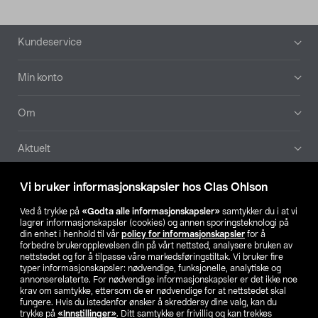
Bunntekst
Kundeservice
Min konto
Om
Aktuelt
Våre selskaper
Vi bruker informasjonskapsler hos Clas Ohlson
Ved å trykke på
«Godta alle informasjonskapsler»
samtykker du i at vi
Finn din butikk
lagrer informasjonskapsler (cookies) og annen sporingsteknologi på
din enhet i henhold til vår
policy for informasjonskapsler
for å
forbedre brukeropplevelsen din på vårt nettsted, analysere bruken av
SE
NO
FI
nettstedet og for å tilpasse våre markedsføringstiltak. Vi bruker fire
typer informasjonskapsler: nødvendige, funksjonelle, analytiske og
annonserelaterte. For nødvendige informasjonskapsler er det ikke noe
krav om samtykke, ettersom de er nødvendige for at nettstedet skal
fungere. Hvis du istedenfor ønsker å skreddersy dine valg, kan du
trykke på
«Innstillinger»
. Ditt samtykke er frivillig og kan trekkes