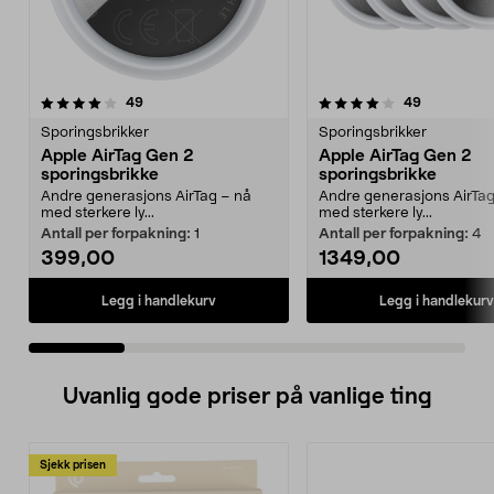
4.0 av 5 stjerner
anmeldelser
4.5 av 5 stjerner
anmeldelse
49
49
Sporingsbrikker
Sporingsbrikker
Apple AirTag Gen 2
Apple AirTag Gen 2
sporingsbrikke
sporingsbrikke
Andre generasjons AirTag – nå
Andre generasjons AirTag
med sterkere ly...
med sterkere ly...
Antall per forpakning:
1
Antall per forpakning:
4
399,00
1349,00
Legg i handlekurv
Legg i handlekurv
Uvanlig gode priser på vanlige ting
Sjekk prisen