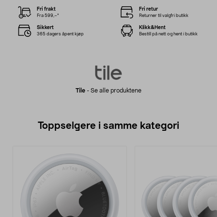
Fri frakt
Fri retur
Fra 599,–*
Returner til valgfri butikk
Sikkert
Klikk&Hent
365 dagers åpent kjøp
Bestill på nett og hent i butikk
Tile
-
Se alle produktene
Toppselgere i samme kategori