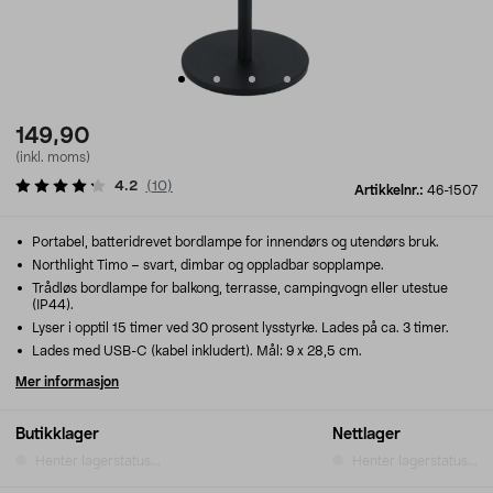
149,90
(inkl. moms)
4.2
(
10
)
Artikkelnr.:
46-1507
Portabel, batteridrevet bordlampe for innendørs og utendørs bruk.
Northlight Timo – svart, dimbar og oppladbar sopplampe.
Trådløs bordlampe for balkong, terrasse, campingvogn eller utestue
(IP44).
Lyser i opptil 15 timer ved 30 prosent lysstyrke. Lades på ca. 3 timer.
Lades med USB-C (kabel inkludert). Mål: 9 x 28,5 cm.
Mer informasjon
Butikklager
Nettlager
Henter lagerstatus...
Henter lagerstatus...