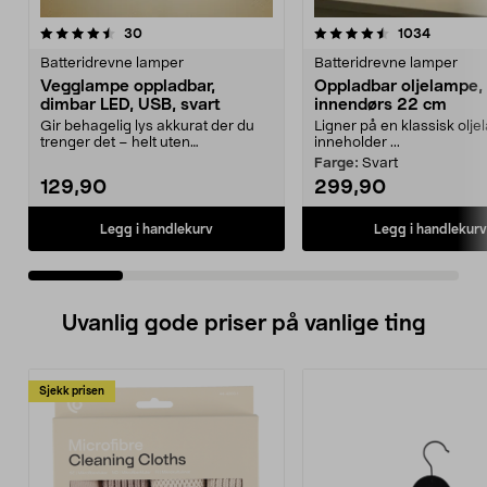
4.5 av 5 stjerner
anmeldelser
4.5 av 5 stjerner
anmeldel
30
1034
Batteridrevne lamper
Batteridrevne lamper
Vegglampe oppladbar,
Oppladbar oljelampe,
dimbar LED, USB, svart
innendørs 22 cm
Gir behagelig lys akkurat der du
Ligner på en klassisk olj
trenger det – helt uten
inneholder ...
forstyrrende kabler. Op...
Farge:
Svart
129,90
299,90
Legg i handlekurv
Legg i handlekurv
Uvanlig gode priser på vanlige ting
Sjekk prisen