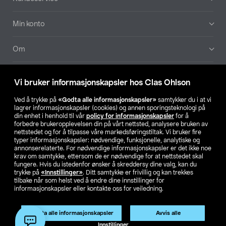
Min konto
Om
Aktuelt
Vi bruker informasjonskapsler hos Clas Ohlson
Våre selskaper
Ved å trykke på
«Godta alle informasjonskapsler»
samtykker du i at vi
lagrer informasjonskapsler (cookies) og annen sporingsteknologi på
din enhet i henhold til vår
policy for informasjonskapsler
for å
Finn din butikk
forbedre brukeropplevelsen din på vårt nettsted, analysere bruken av
nettstedet og for å tilpasse våre markedsføringstiltak. Vi bruker fire
typer informasjonskapsler: nødvendige, funksjonelle, analytiske og
annonserelaterte. For nødvendige informasjonskapsler er det ikke noe
SE
NO
FI
krav om samtykke, ettersom de er nødvendige for at nettstedet skal
fungere. Hvis du istedenfor ønsker å skreddersy dine valg, kan du
trykke på
«Innstillinger»
. Ditt samtykke er frivillig og kan trekkes
tilbake når som helst ved å endre dine innstillinger for
informasjonskapsler eller kontakte oss for veiledning.
Godta alle informasjonskapsler
Avvis alle
Privacy statement
Medlemsvilkår
Kjøpsvilkår
For bedrifter
Innstillinger