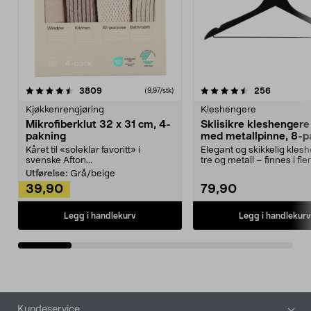
4.5av 5 stjerner
anmeldelser
4.5av 5 stjerner
anmeldels
3809
256
(9,97/stk)
Kjøkkenrengjøring
Kleshengere
Mikrofiberklut 32 x 31 cm, 4-
Sklisikre kleshengere 
pakning
med metallpinne, 8-p
Kåret til «soleklar favoritt» i
Elegant og skikkelig kles
svenske Afton...
tre og metall – finnes i fle
Kleshe...
Utførelse:
Grå/beige
39,90
79,90
Legg i handlekurv
Legg i handlekurv
Bunntekst
Kundeservice