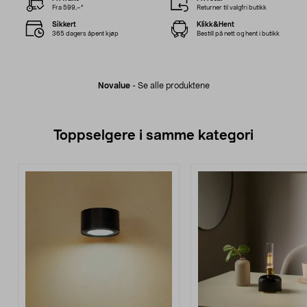
Fra 599,–*
Returner til valgfri butikk
Sikkert
Klikk&Hent
365 dagers åpent kjøp
Bestill på nett og hent i butikk
Novalue
-
Se alle produktene
Toppselgere i samme kategori