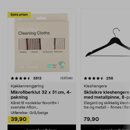
Sjekk prisen
4.5av 5 stjerner
anmeldelser
4.5av 5 stjerner
anmeldels
3813
256
(9,97/stk)
Kjøkkenrengjøring
Kleshengere
Mikrofiberklut 32 x 31 cm, 4-
Sklisikre kleshengere 
pakning
med metallpinne, 8-p
Kåret til «soleklar favoritt» i
Elegant og skikkelig kles
svenske Afton...
tre og metall – finnes i fle
Kleshe...
Utførelse:
Grå/beige
39,90
79,90