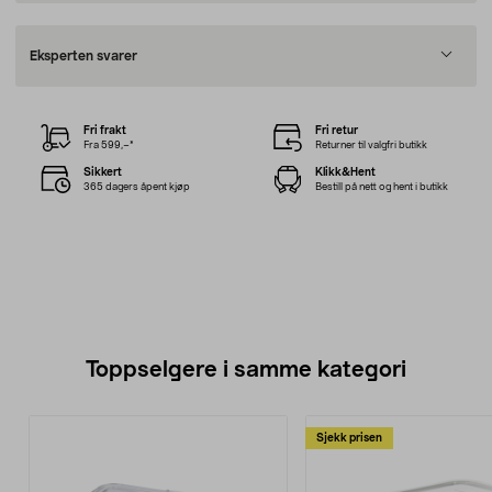
Eksperten svarer
Fri frakt
Fri retur
Fra 599,–*
Returner til valgfri butikk
Sikkert
Klikk&Hent
365 dagers åpent kjøp
Bestill på nett og hent i butikk
Toppselgere i samme kategori
Sjekk prisen