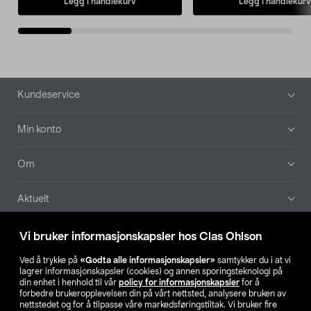
Legg i handlekurv
Legg i handlekurv
Bunntekst
Kundeservice
Min konto
Om
Aktuelt
Våre selskaper
Vi bruker informasjonskapsler hos Clas Ohlson
Ved å trykke på
«Godta alle informasjonskapsler»
samtykker du i at vi
Finn din butikk
lagrer informasjonskapsler (cookies) og annen sporingsteknologi på
din enhet i henhold til vår
policy for informasjonskapsler
for å
forbedre brukeropplevelsen din på vårt nettsted, analysere bruken av
SE
NO
FI
nettstedet og for å tilpasse våre markedsføringstiltak. Vi bruker fire