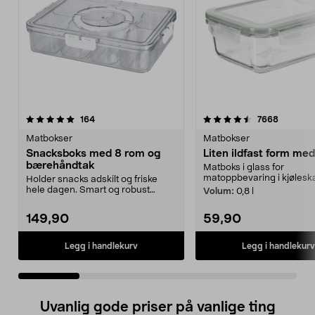
4.5 av 5 stjerner
anmeldelser
4.5 av 5 stjerner
anmeldel
164
7668
Matbokser
Matbokser
Snacksboks med 8 rom og
Liten ildfast form med
bærehåndtak
Matboks i glass for
matoppbevaring i kjøleska
Holder snacks adskilt og friske
hele dagen. Smart og robust
Volum:
0,8 l
matboks – perfekt fo...
149,90
59,90
Legg i handlekurv
Legg i handlekurv
Uvanlig gode priser på vanlige ting