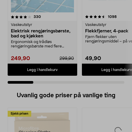
4.5 av 5 stjerner
anmeldelser
4.5 av 5 stjerner
anmeldel
330
1098
Vaskeutstyr
Vaskeutstyr
Elektrisk rengjøringsbørste,
Flekkfjerner, 4-pack
bad og kjøkken
Fjern flekker uten
rengjøringsmiddel – på v
Ergonomisk og trådløs
gulv og overflater av plast.
rengjøringsbørste med flere
utskiftbare hoder. Batteridrev...
249,90
49,90
299,90
Legg i handlekurv
Legg i handlekurv
Uvanlig gode priser på vanlige ting
Sjekk prisen