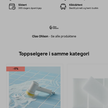
Sikkert
Klikk&Hent
365 dagers åpent kjøp
Bestill på nett og hent i butikk
Clas Ohlson
-
Se alle produktene
Toppselgere i samme kategori
-17%