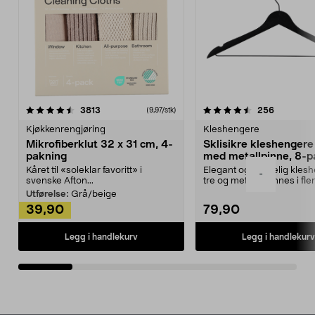
4.5av 5 stjerner
anmeldelser
4.5av 5 stjerner
anmeldels
3813
256
(9,97/stk)
Kjøkkenrengjøring
Kleshengere
Mikrofiberklut 32 x 31 cm, 4-
Sklisikre kleshengere 
pakning
med metallpinne, 8-p
Kåret til «soleklar favoritt» i
Elegant og skikkelig kles
-
svenske Afton...
tre og metall – finnes i fle
Kleshe...
Utførelse:
Grå/beige
39,90
79,90
Legg i handlekurv
Legg i handlekurv