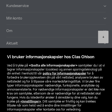
Bunntekst
Kundeservice
Min konto
Om
Product
+
quantity
Aktuelt
Våre selskaper
Vi bruker informasjonskapsler hos Clas Ohlson
Ved å trykke på
«Godta alle informasjonskapsler»
samtykker du i at vi
Finn din butikk
lagrer informasjonskapsler (cookies) og annen sporingsteknologi på
din enhet i henhold til vår
policy for informasjonskapsler
for å
forbedre brukeropplevelsen din på vårt nettsted, analysere bruken av
SE
NO
FI
nettstedet og for å tilpasse våre markedsføringstiltak. Vi bruker fire
typer informasjonskapsler: nødvendige, funksjonelle, analytiske og
annonserelaterte. For nødvendige informasjonskapsler er det ikke noe
krav om samtykke, ettersom de er nødvendige for at nettstedet skal
fungere. Hvis du istedenfor ønsker å skreddersy dine valg, kan du
trykke på
«Innstillinger»
. Ditt samtykke er frivillig og kan trekkes
tilbake når som helst ved å endre dine innstillinger for
informasjonskapsler eller kontakte oss for veiledning.