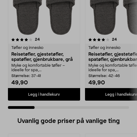
4.0 av 5 stjerner
anmeldelser
4.0 av 5 stjerner
anmeldelse
24
24
Tøfler og innesko
Tøfler og innesko
Reisetøfler, gjestetøfler,
Reisetøfler, gjestetøfle
spatøfler, gjenbrukbare, grå
spatøfler, gjenbrukbar
Myke og komfortable tøfler –
Myke og komfortable tøfle
ideelle for spa,...
ideelle for spa,...
Størrelse:
37-41
Størrelse:
42-46
49,90
49,90
Legg i handlekurv
Legg i handlekurv
Uvanlig gode priser på vanlige ting