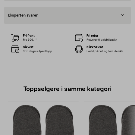
Eksperten svarer
Fri frakt
Fri retur
Fra 599,–*
Returner til valgfri butikk
Sikkert
Klikk&Hent
365 dagers åpent kjøp
Bestill på nett og hent i butikk
Toppselgere i samme kategori