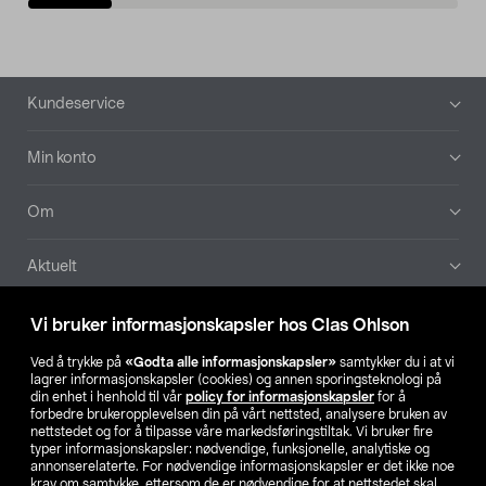
Bunntekst
Kundeservice
Min konto
Om
Aktuelt
Våre selskaper
Vi bruker informasjonskapsler hos Clas Ohlson
Ved å trykke på
«Godta alle informasjonskapsler»
samtykker du i at vi
Finn din butikk
lagrer informasjonskapsler (cookies) og annen sporingsteknologi på
din enhet i henhold til vår
policy for informasjonskapsler
for å
forbedre brukeropplevelsen din på vårt nettsted, analysere bruken av
SE
NO
FI
nettstedet og for å tilpasse våre markedsføringstiltak. Vi bruker fire
typer informasjonskapsler: nødvendige, funksjonelle, analytiske og
annonserelaterte. For nødvendige informasjonskapsler er det ikke noe
krav om samtykke, ettersom de er nødvendige for at nettstedet skal