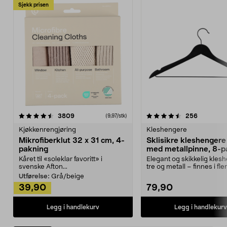
Sjekk prisen
4.5av 5 stjerner
anmeldelser
4.5av 5 stjerner
anmeldels
3809
256
(9,97/stk)
Kjøkkenrengjøring
Kleshengere
Mikrofiberklut 32 x 31 cm, 4-
Sklisikre kleshengere 
pakning
med metallpinne, 8-p
Kåret til «soleklar favoritt» i
Elegant og skikkelig kles
svenske Afton...
tre og metall – finnes i fle
Kleshe...
Utførelse:
Grå/beige
39,90
79,90
Legg i handlekurv
Legg i handlekurv