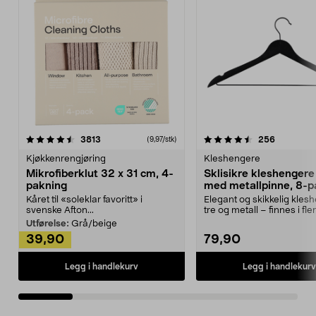
4.5av 5 stjerner
anmeldelser
4.5av 5 stjerner
anmeldels
3813
256
(9,97/stk)
Kjøkkenrengjøring
Kleshengere
Mikrofiberklut 32 x 31 cm, 4-
Sklisikre kleshengere 
pakning
med metallpinne, 8-p
Kåret til «soleklar favoritt» i
Elegant og skikkelig kles
svenske Afton...
tre og metall – finnes i fle
Kleshe...
Utførelse:
Grå/beige
39,90
79,90
Legg i handlekurv
Legg i handlekurv