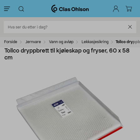
Forside
Jernvare
Vann og avløp
Lekkasjesikring
Tollco dryppb
Tollco dryppbrett til kjøleskap og fryser, 60 x 58
cm