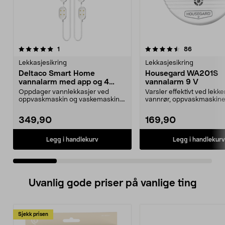
4.5 av 5 stjerner
anmeldelser
3.0 av 5 stjerner
anmeldelse
1
86
Lekkasjesikring
Lekkasjesikring
Deltaco Smart Home
Housegard WA201S
vannalarm med app og 4
vannalarm 9 V
sensorer
Oppdager vannlekkasjer ved
Varsler effektivt ved lekk
oppvaskmaskin og vaskemaskin.
vannrør, oppvaskmaskine
Deltaco Smart Home vann...
vaskemaskiner. Houseg...
349,90
169,90
Legg i handlekurv
Legg i handlekurv
Uvanlig gode priser på vanlige ting
Sjekk prisen