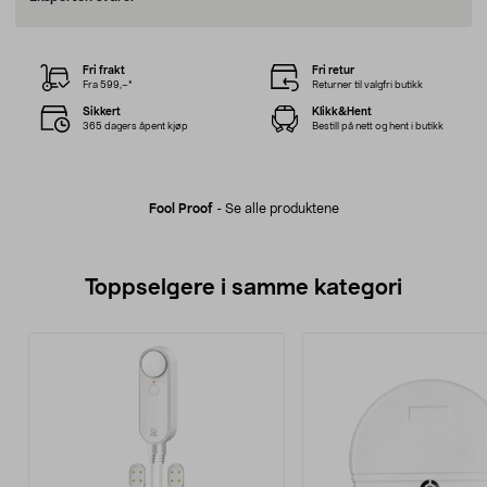
Fri frakt
Fri retur
Fra 599,–*
Returner til valgfri butikk
Sikkert
Klikk&Hent
365 dagers åpent kjøp
Bestill på nett og hent i butikk
Fool Proof
-
Se alle produktene
Toppselgere i samme kategori