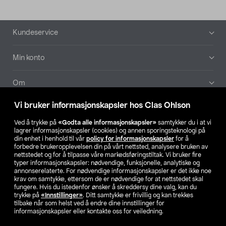
Bunntekst
Kundeservice
Min konto
Om
Vi bruker informasjonskapsler hos Clas Ohlson
Aktuelt
Ved å trykke på
«Godta alle informasjonskapsler»
samtykker du i at vi
lagrer informasjonskapsler (cookies) og annen sporingsteknologi på
Våre selskaper
din enhet i henhold til vår
policy for informasjonskapsler
for å
forbedre brukeropplevelsen din på vårt nettsted, analysere bruken av
nettstedet og for å tilpasse våre markedsføringstiltak. Vi bruker fire
Finn din butikk
typer informasjonskapsler: nødvendige, funksjonelle, analytiske og
annonserelaterte. For nødvendige informasjonskapsler er det ikke noe
krav om samtykke, ettersom de er nødvendige for at nettstedet skal
SE
NO
FI
fungere. Hvis du istedenfor ønsker å skreddersy dine valg, kan du
trykke på
«Innstillinger»
. Ditt samtykke er frivillig og kan trekkes
tilbake når som helst ved å endre dine innstillinger for
informasjonskapsler eller kontakte oss for veiledning.