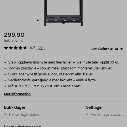
299,90
(inkl. moms)
4.7
(
22
)
Artikkelnr.:
41-4076
Stabil oppbevaringshylle med fem hyller – hver hylle tåler opptil 30 kg.
Toomax plasthylle – robust hylle i plast som monteres uten skruer.
Svart lagerhylle til garasje, bod, vaskerom eller kjeller.
Vedlikeholdsfri garasjehylle med lav vekt – enkel å flytte.
Mål (B x D x H): 71 x 35 x 180 cm. Farge: Svart.
Mer informasjon
Butikklager
Nettlager
Henter lagerstatus...
Henter lagerstatus...