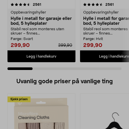
4.5 av 5 stjerner
anmeldelser
3.0 av 5 stjerner
anmeldel
2561
2561
Oppbevaringshyller
Oppbevaringshyller
Hylle i metall for garasje eller
Hylle i metall for garas
bod, 5 hylleplater
bod, 5 hylleplater
Stabil reol som monteres uten
Stabil reol som monteres
skruer – finnes...
skruer – finnes...
Farge:
Svart
Farge:
Hvit
299,90
299,90
399,90
Legg i handlekurv
Legg i handlekurv
Uvanlig gode priser på vanlige ting
Sjekk prisen