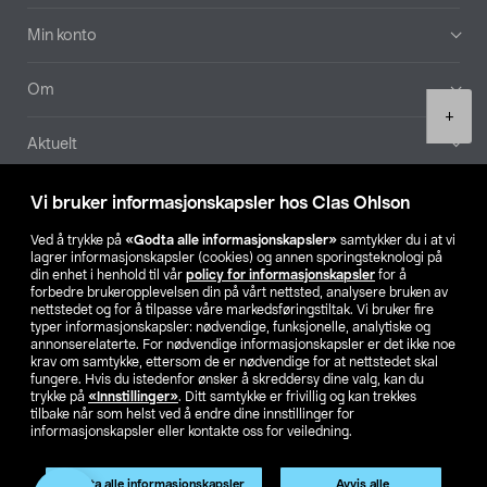
Min konto
Om
Product
+
quantity
Aktuelt
Våre selskaper
Vi bruker informasjonskapsler hos Clas Ohlson
Ved å trykke på
«Godta alle informasjonskapsler»
samtykker du i at vi
Finn din butikk
lagrer informasjonskapsler (cookies) og annen sporingsteknologi på
din enhet i henhold til vår
policy for informasjonskapsler
for å
forbedre brukeropplevelsen din på vårt nettsted, analysere bruken av
SE
NO
FI
nettstedet og for å tilpasse våre markedsføringstiltak. Vi bruker fire
typer informasjonskapsler: nødvendige, funksjonelle, analytiske og
annonserelaterte. For nødvendige informasjonskapsler er det ikke noe
krav om samtykke, ettersom de er nødvendige for at nettstedet skal
fungere. Hvis du istedenfor ønsker å skreddersy dine valg, kan du
trykke på
«Innstillinger»
. Ditt samtykke er frivillig og kan trekkes
tilbake når som helst ved å endre dine innstillinger for
informasjonskapsler eller kontakte oss for veiledning.
Privacy statement
Medlemsvilkår
Kjøpsvilkår
For bedrifter
Endre til priser ekskl. moms
Godta alle informasjonskapsler
Avvis alle