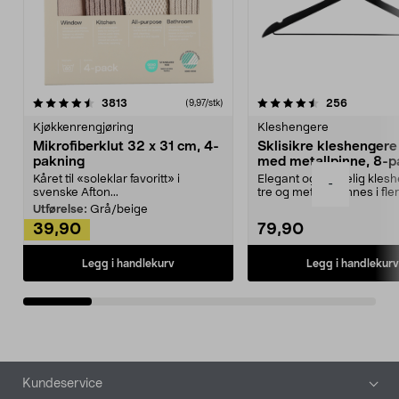
4.5av 5 stjerner
anmeldelser
4.5av 5 stjerner
anmeldels
3813
256
(9,97/stk)
Kjøkkenrengjøring
Kleshengere
Mikrofiberklut 32 x 31 cm, 4-
Sklisikre kleshengere 
pakning
med metallpinne, 8-p
Kåret til «soleklar favoritt» i
Elegant og skikkelig kles
-
svenske Afton...
tre og metall – finnes i fle
Kleshe...
Utførelse:
Grå/beige
39,90
79,90
Legg i handlekurv
Legg i handlekurv
Bunntekst
Kundeservice