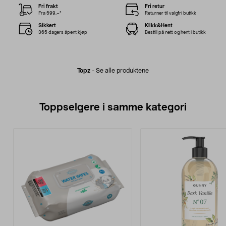
Fri frakt
Fri retur
Fra 599,–*
Returner til valgfri butikk
Sikkert
Klikk&Hent
365 dagers åpent kjøp
Bestill på nett og hent i butikk
Topz
-
Se alle produktene
Toppselgere i samme kategori