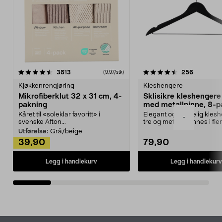
4.5av 5 stjerner
anmeldelser
4.5av 5 stjerner
anmeldels
3813
256
(9,97/stk)
Kjøkkenrengjøring
Kleshengere
Mikrofiberklut 32 x 31 cm, 4-
Sklisikre kleshengere 
pakning
med metallpinne, 8-p
Kåret til «soleklar favoritt» i
Elegant og skikkelig kles
-
svenske Afton...
tre og metall – finnes i fle
Kleshe...
Utførelse:
Grå/beige
39,90
79,90
Legg i handlekurv
Legg i handlekurv