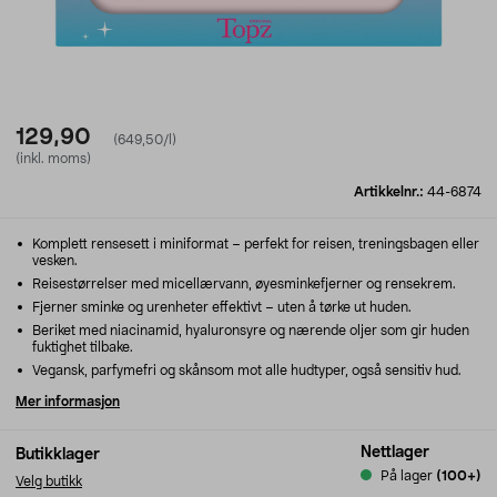
129,90
(649,50/l)
(inkl. moms)
Artikkelnr.:
44-6874
Komplett rensesett i miniformat – perfekt for reisen, treningsbagen eller
vesken.
Reisestørrelser med micellærvann, øyesminkefjerner og rensekrem.
Fjerner sminke og urenheter effektivt – uten å tørke ut huden.
Beriket med niacinamid, hyaluronsyre og nærende oljer som gir huden
fuktighet tilbake.
Vegansk, parfymefri og skånsom mot alle hudtyper, også sensitiv hud.
Mer informasjon
Nettlager
Butikklager
På lager
(100+)
Velg butikk