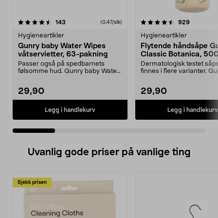
4.5 av 5 stjerner
anmeldelser
4.5 av 5 stjerner
anmeldels
143
929
(0,47/stk)
Hygieneartikler
Hygieneartikler
Gunry baby Water Wipes
Flytende håndsåpe G
våtservietter, 63-pakning
Classic Botanica, 50
Passer også på spedbarnets
Dermatologisk testet såp
følsomme hud. Gunry baby Water
finnes i flere varianter. G
Wipes er våtservietter...
Classic Botanica – f...
29,90
29,90
Legg i handlekurv
Legg i handlekurv
Uvanlig gode priser på vanlige ting
Sjekk prisen