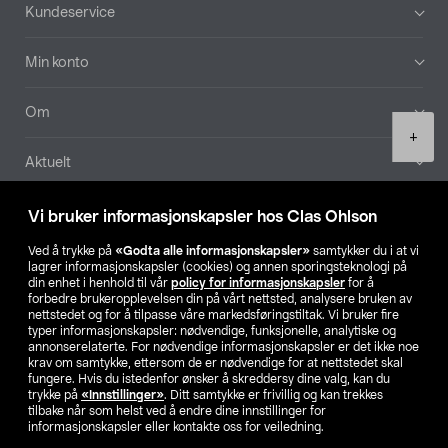
Bunntekst
Kundeservice
Min konto
Om
Product
+
quantity
Aktuelt
Våre selskaper
Vi bruker informasjonskapsler hos Clas Ohlson
Ved å trykke på
«Godta alle informasjonskapsler»
samtykker du i at vi
Finn din butikk
lagrer informasjonskapsler (cookies) og annen sporingsteknologi på
din enhet i henhold til vår
policy for informasjonskapsler
for å
forbedre brukeropplevelsen din på vårt nettsted, analysere bruken av
SE
NO
FI
nettstedet og for å tilpasse våre markedsføringstiltak. Vi bruker fire
typer informasjonskapsler: nødvendige, funksjonelle, analytiske og
annonserelaterte. For nødvendige informasjonskapsler er det ikke noe
krav om samtykke, ettersom de er nødvendige for at nettstedet skal
fungere. Hvis du istedenfor ønsker å skreddersy dine valg, kan du
trykke på
«Innstillinger»
. Ditt samtykke er frivillig og kan trekkes
tilbake når som helst ved å endre dine innstillinger for
informasjonskapsler eller kontakte oss for veiledning.
Privacy statement
Medlemsvilkår
Kjøpsvilkår
For bedrifter