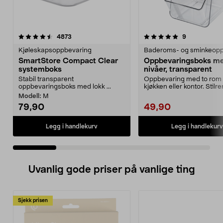
5.0 av 5 stjerner
anmeldelser
4.5 av 5 stjerner
anmeldelser
4873
9
Kjøleskapsoppbevaring
SmartStore Compact Clear
Oppbevaringsboks m
systemboks
nivåer, transparent
Stabil transparent
Oppbevaring med to rom –
oppbevaringsboks med lokk ...
kjøkken eller kontor. Stilre
oppbevaringsboks...
Modell:
M
79,90
49,90
Legg i handlekurv
Legg i handlekurv
Uvanlig gode priser på vanlige ting
Sjekk prisen