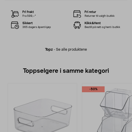
Fri frakt
Fri retur
Fra 599,–*
Returner til valgfri butikk
Sikkert
Klikk&Hent
365 dagers åpent kjøp
Bestill på nett og hent i butikk
Topz
-
Se alle produktene
Toppselgere i samme kategori
-50%