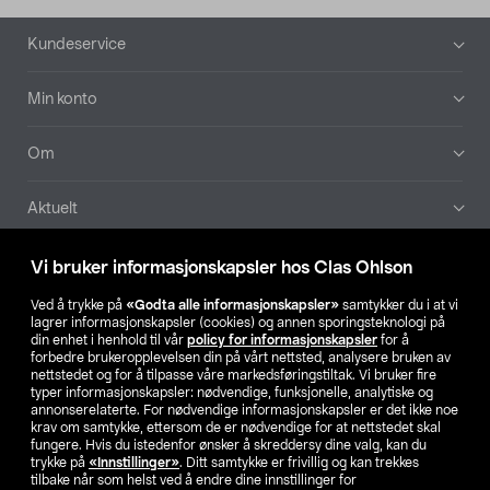
Bunntekst
Kundeservice
Min konto
Om
Aktuelt
Våre selskaper
Vi bruker informasjonskapsler hos Clas Ohlson
Ved å trykke på
«Godta alle informasjonskapsler»
samtykker du i at vi
Finn din butikk
lagrer informasjonskapsler (cookies) og annen sporingsteknologi på
din enhet i henhold til vår
policy for informasjonskapsler
for å
forbedre brukeropplevelsen din på vårt nettsted, analysere bruken av
SE
NO
FI
nettstedet og for å tilpasse våre markedsføringstiltak. Vi bruker fire
typer informasjonskapsler: nødvendige, funksjonelle, analytiske og
annonserelaterte. For nødvendige informasjonskapsler er det ikke noe
krav om samtykke, ettersom de er nødvendige for at nettstedet skal
fungere. Hvis du istedenfor ønsker å skreddersy dine valg, kan du
trykke på
«Innstillinger»
. Ditt samtykke er frivillig og kan trekkes
tilbake når som helst ved å endre dine innstillinger for