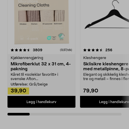
4.5av 5 stjerner
anmeldelser
4.5av 5 stjerner
anmeldels
3809
256
(9,97/stk)
Kjøkkenrengjøring
Kleshengere
Mikrofiberklut 32 x 31 cm, 4-
Sklisikre kleshengere 
pakning
med metallpinne, 8-p
Kåret til «soleklar favoritt» i
Elegant og skikkelig kles
svenske Afton...
tre og metall – finnes i fle
Kleshe...
Utførelse:
Grå/beige
39,90
79,90
Legg i handlekurv
Legg i handlekurv