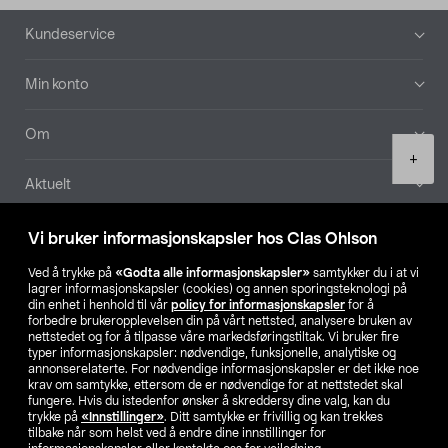
Bunntekst
Kundeservice
Min konto
Om
Product
+
quantity
Aktuelt
Våre selskaper
Vi bruker informasjonskapsler hos Clas Ohlson
Ved å trykke på
«Godta alle informasjonskapsler»
samtykker du i at vi
Finn din butikk
lagrer informasjonskapsler (cookies) og annen sporingsteknologi på
din enhet i henhold til vår
policy for informasjonskapsler
for å
forbedre brukeropplevelsen din på vårt nettsted, analysere bruken av
SE
NO
FI
nettstedet og for å tilpasse våre markedsføringstiltak. Vi bruker fire
typer informasjonskapsler: nødvendige, funksjonelle, analytiske og
annonserelaterte. For nødvendige informasjonskapsler er det ikke noe
krav om samtykke, ettersom de er nødvendige for at nettstedet skal
fungere. Hvis du istedenfor ønsker å skreddersy dine valg, kan du
trykke på
«Innstillinger»
. Ditt samtykke er frivillig og kan trekkes
tilbake når som helst ved å endre dine innstillinger for