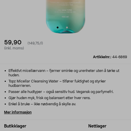
59,90
(149,75/l)
(inkl. moms)
Artikkelnr.:
44-6869
Effektivt micellærvann – fjerner sminke og urenheter uten å tørke ut
huden.
Topz Micellar Cleansing Water – tilfører fuktighet og styrker
hudbarrieren.
Passer alle hudtyper – også sensitiv hud. Vegansk og parfymefri.
Gjør huden myk, frisk og balansert etter hver rens.
Enkel å bruke – ikke nødvendig å skylle av.
Mer informasjon
Butikklager
Nettlager