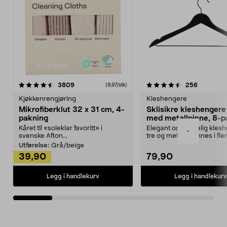
4.5av 5 stjerner
anmeldelser
4.5av 5 stjerner
anmeldels
3809
256
(9,97/stk)
Kjøkkenrengjøring
Kleshengere
Mikrofiberklut 32 x 31 cm, 4-
Sklisikre kleshengere 
pakning
med metallpinne, 8-p
Kåret til «soleklar favoritt» i
Elegant og skikkelig kles
-
svenske Afton...
tre og metall – finnes i fle
Kleshe...
Utførelse:
Grå/beige
39,90
79,90
Legg i handlekurv
Legg i handlekurv