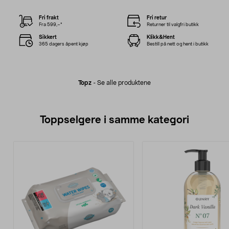
Fri frakt
Fri retur
Fra 599,–*
Returner til valgfri butikk
Sikkert
Klikk&Hent
365 dagers åpent kjøp
Bestill på nett og hent i butikk
Topz
-
Se alle produktene
Toppselgere i samme kategori