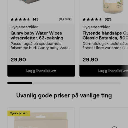
4.5 av 5 stjerner
anmeldelser
4.5 av 5 stjerner
anmeldels
143
929
(0,47/stk)
Hygieneartikler
Hygieneartikler
Gunry baby Water Wipes
Flytende håndsåpe G
våtservietter, 63-pakning
Classic Botanica, 50
Passer også på spedbarnets
Dermatologisk testet såp
følsomme hud. Gunry baby Water
finnes i flere varianter. G
Wipes er våtservietter...
Classic Botanica – f...
29,90
29,90
Legg i handlekurv
Legg i handlekurv
Uvanlig gode priser på vanlige ting
Sjekk prisen