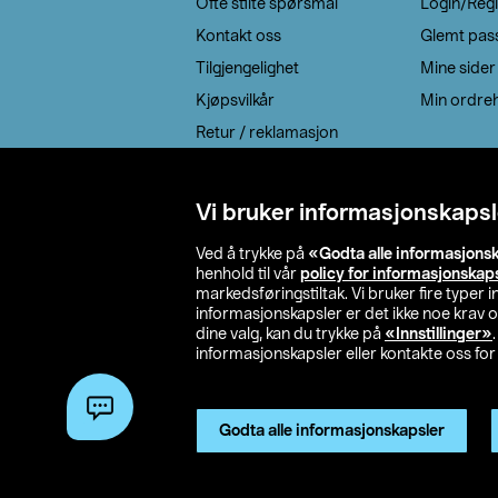
Ofte stilte spørsmål
Login/Regi
Kontakt oss
Glemt pas
Tilgjengelighet
Mine sider
Kjøpsvilkår
Min ordreh
Retur / reklamasjon
EE-avfall
Cookie policy
Vi bruker informasjonskapsl
Leveringsalternativ
Ved å trykke på
«Godta alle informasjons
henhold til vår
policy for informasjonskap
markedsføringstiltak. Vi bruker fire typer
informasjonskapsler er det ikke noe krav 
dine valg, kan du trykke på
«Innstillinger»
informasjonskapsler eller kontakte oss for 
© 2026 Clas Oh
Godta alle informasjonskapsler