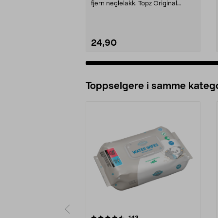
fjern neglelakk. Topz Original
Cotton Pads ...
24,90
Legg i handlekurv
Toppselgere i samme katego
5 av 5 stjerner
4.5 av 5 stjerner
anmeldelser
143