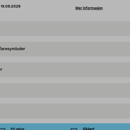
d
19.08.2026
Mer informasjon
 faresymboler
er
Fri retur
Sikkert