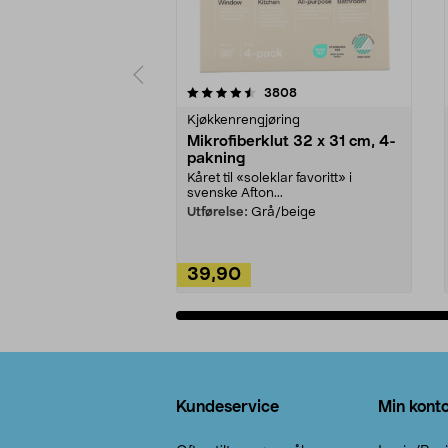
5av 5 stjerner
4.5av 5 stjerner
anmeldelser
3808
Kjøkkenrengjøring
Mikrofiberklut 32 x 31 cm, 4-
pakning
Kåret til «soleklar favoritt» i
svenske Afton...
Utførelse:
Grå/beige
39,90
Legg i handlekurv
Bunntekst
Kundeservice
Min kont