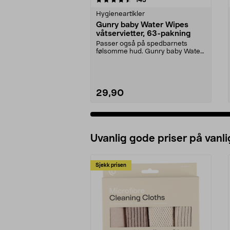
Hygieneartikler
Gunry baby Water Wipes
våtservietter, 63-pakning
Passer også på spedbarnets
følsomme hud. Gunry baby Water
Wipes er våtservietter...
29,90
Uvanlig gode priser på vanli
Sjekk prisen