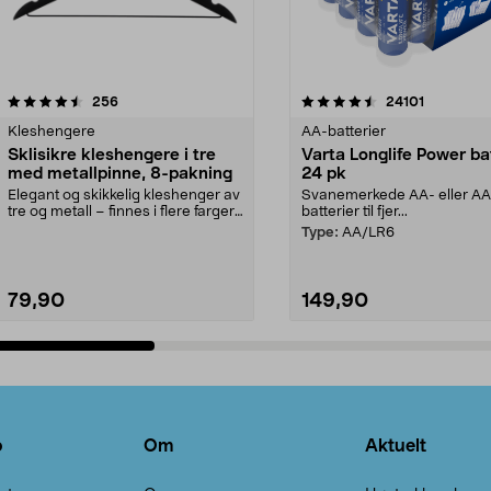
4.5av 5 stjerner
anmeldelser
4.5av 5 stjerner
anmeldels
256
24101
Kleshengere
AA-batterier
Sklisikre kleshengere i tre
Varta Longlife Power ba
med metallpinne, 8-pakning
24 pk
Elegant og skikkelig kleshenger av
Svanemerkede AA- eller A
tre og metall – finnes i flere farger.
batterier til fjer...
Kleshe...
Type:
AA/LR6
79,90
149,90
Legg i handlekurv
Legg i handlekurv
o
Om
Aktuelt