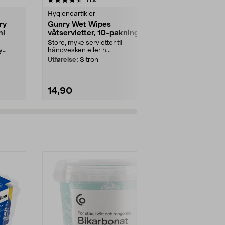
Hygieneartikler
Hygieneartikl
ry
Gunry Wet Wipes
Gunry Wet 
ml
våtservietter, 10-pakning
våtserviett
–
Store, myke servietter til
Store, myke se
y
håndvesken eller h...
håndvesken ell
Utførelse:
Sitron
Utførelse:
Alo
14,90
14,90