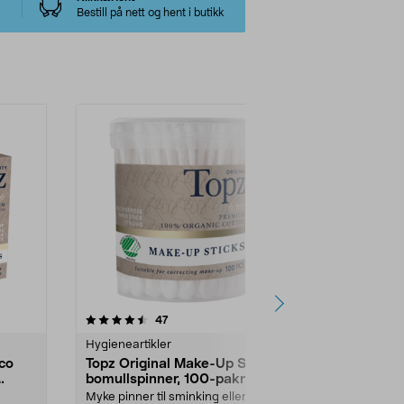
Bestill på nett og hent i butikk
anmeldelser
47
Hygieneartikler
co
Topz Original Make-Up Sticks
bomullspinner, 100-pakning
Myke pinner til sminking eller