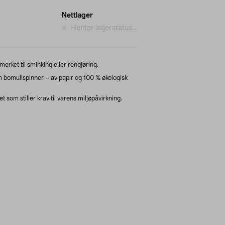
Nettlager
Henter lagerstatus...
ket til sminking eller rengjøring.
omullspinner – av papir og 100 % økologisk
om stiller krav til varens miljøpåvirkning.