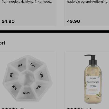
fjern neglelakk. Myke, firkantede
hudpleie og sminkefjerning.
bomullspa...
ulike sider – en til ...
24,90
49,90
Legg i handlekurv
Legg i handlekurv
ri
4.5 av 5 stjerner
anmeldelser
4.5 av 5 stjerner
anmeldelser
69
927