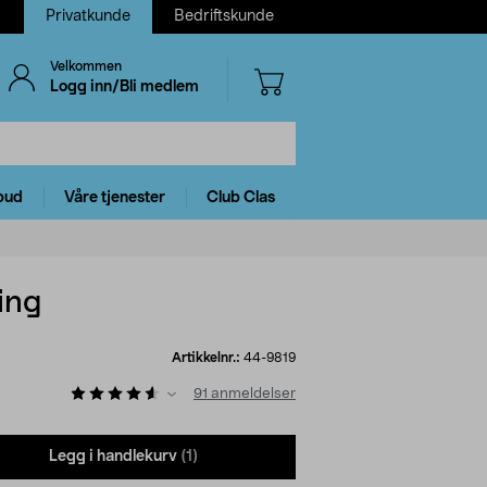
Privatkunde
Bedriftskunde
Velkommen
Logg inn/Bli medlem
bud
Våre tjenester
Club Clas
ing
Artikkelnr.:
44-9819
91
anmeldelser
Legg i handlekurv
(1)