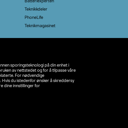
Batteriexperten
Teknikkdeler
PhoneLife
Teknikmagasinet
annen sporingsteknologi på din enhet i
ruken av nettstedet og for å tilpasse våre
relaterte. For nødvendige
. Hvis du istedenfor ønsker å skreddersy
e dine innstillinger for
inn din butikk