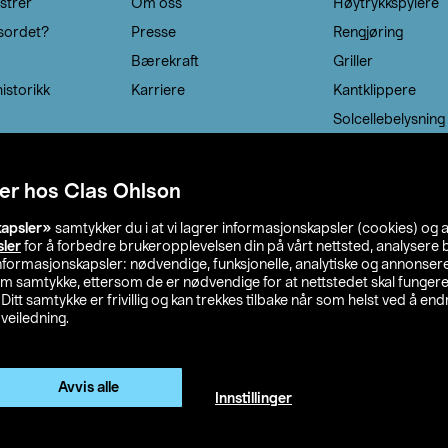
strer
Om oss
Høytrykkspylere
sordet?
Presse
Rengjøring
Bærekraft
Griller
istorikk
Karriere
Kantklippere
Solcellebelysning
er hos Clas Ohlson
kapsler»
samtykker du i at vi lagrer informasjonskapsler (cookies) og 
sler
for å forbedre brukeropplevelsen din på vårt nettsted, analysere b
 informasjonskapsler: nødvendige, funksjonelle, analytiske og annonse
om samtykke, ettersom de er nødvendige for at nettstedet skal fungere
. Ditt samtykke er frivillig og kan trekkes tilbake når som helst ved å endr
veiledning.
lson
Privacy statement
Medlemsvilkår
Kjøpsvilkår
F
Endre til priser ekskl. moms
Avvis alle
Innstillinger