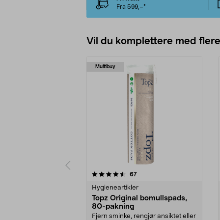
Fra 599,–*
Vil du komplettere med fler
Multibuy
5av 5 stjerner
5.0av 5 stjerner
anmeldelser
67
Hygieneartikler
Topz Original bomullspads,
80-pakning
Fjern sminke, rengjør ansiktet eller