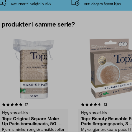
Returner til valgfri butikk
365 dagers åpent kjøp
e produkter i samme serie?
4.5av 5 stjerner
anmeldelser
4.5av 5 stjerner
anmeldelser
17
12
Hygieneartikler
Hygieneartikler
Topz Original Square Make-
Topz Beauty Reusable E
Up Pads bomullspads, 50-
Pads flergangspads, 3-
pakning
pakning
Fjern sminke, rengjør ansiktet eller
Myke, gjenbrukbare pads til