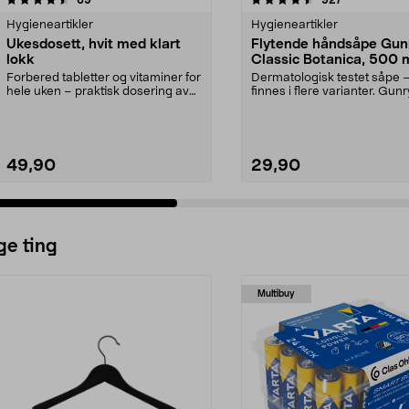
Hygieneartikler
Hygieneartikler
Ukesdosett, hvit med klart
Flytende håndsåpe Gun
lokk
Classic Botanica, 500 
Forbered tabletter og vitaminer for
Dermatologisk testet såpe 
hele uken – praktisk dosering av
finnes i flere varianter. Gunr
medisiner. ...
Classic Botanica – f...
49,90
29,90
ge ting
Multibuy