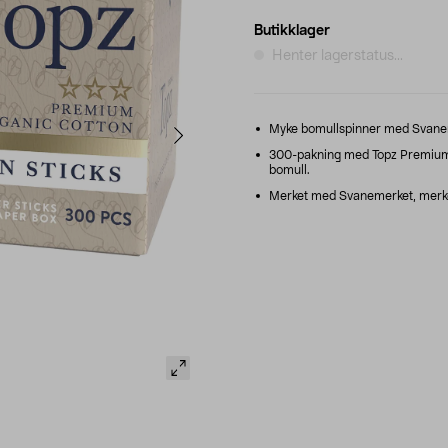
Butikklager
Henter lagerstatus...
Myke bomullspinner med Svanemer
300-pakning med Topz Premium b
bomull.
Merket med Svanemerket, merket s