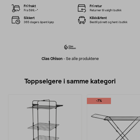
Fri frakt
Fri retur
Fra 599,–*
Returner til valgfri butikk
Sikkert
Klikk&Hent
365 dagers åpent kjøp
Bestill på nett og hent i butikk
Clas Ohlson
-
Se alle produktene
Toppselgere i samme kategori
-7%