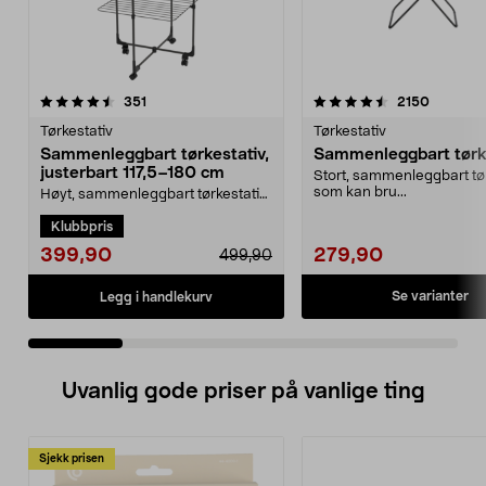
4.5 av 5 stjerner
anmeldelser
4.0 av 5 stjerner
anmeldel
351
2150
Tørkestativ
Tørkestativ
Sammenleggbart tørkestativ,
Sammenleggbart tørk
justerbart 117,5–180 cm
Stort, sammenleggbart tø
som kan bru...
Høyt, sammenleggbart tørkestativ
til bruk inne og ute – mye
Klubbpris
tørkeplass på små fl...
399,90
279,90
499,90
Se varianter
Legg i handlekurv
Uvanlig gode priser på vanlige ting
Sjekk prisen