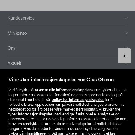
Bunntekst
Kundeservice
Min konto
Om
Product
+
quantity
Aktuelt
Våre selskaper
Vi bruker informasjonskapsler hos Clas Ohlson
Ved å trykke på
«Godta alle informasjonskapsler»
samtykker du i at vi
Finn din butikk
lagrer informasjonskapsler (cookies) og annen sporingsteknologi på
din enhet i henhold til vår
policy for informasjonskapsler
for å
forbedre brukeropplevelsen din på vårt nettsted, analysere bruken av
SE
NO
FI
nettstedet og for å tilpasse våre markedsføringstiltak. Vi bruker fire
typer informasjonskapsler: nødvendige, funksjonelle, analytiske og
annonserelaterte. For nødvendige informasjonskapsler er det ikke noe
krav om samtykke, ettersom de er nødvendige for at nettstedet skal
fungere. Hvis du istedenfor ønsker å skreddersy dine valg, kan du
trykke på
«Innstillinger»
. Ditt samtykke er frivillig og kan trekkes