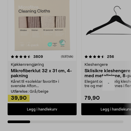
4.5av 5 stjerner
anmeldelser
4.5av 5 stjerner
anmeldels
3809
256
(9,97/stk)
Kjøkkenrengjøring
Kleshengere
Mikrofiberklut 32 x 31 cm, 4-
Sklisikre kleshengere 
pakning
med metallpinne, 8-p
Kåret til «soleklar favoritt» i
Elegant og skikkelig kles
-
svenske Afton...
tre og metall – finnes i fle
Kleshe...
Utførelse:
Grå/beige
39,90
79,90
Legg i handlekurv
Legg i handlekurv