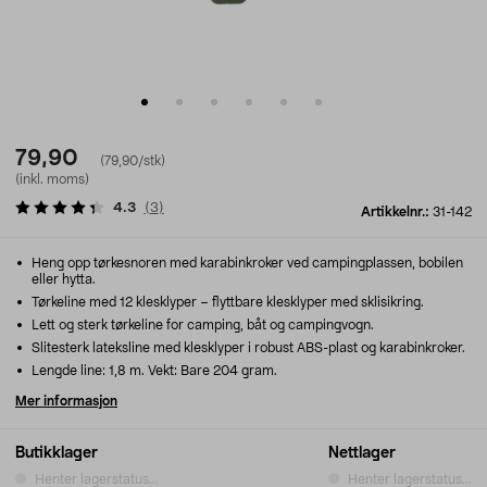
79,90
(79,90/stk)
(inkl. moms)
4.3
(
3
)
Artikkelnr.:
31-142
Heng opp tørkesnoren med karabinkroker ved campingplassen, bobilen
eller hytta.
Tørkeline med 12 klesklyper – flyttbare klesklyper med sklisikring.
Lett og sterk tørkeline for camping, båt og campingvogn.
Slitesterk lateksline med klesklyper i robust ABS-plast og karabinkroker.
Lengde line: 1,8 m. Vekt: Bare 204 gram.
Mer informasjon
Butikklager
Nettlager
Henter lagerstatus...
Henter lagerstatus...