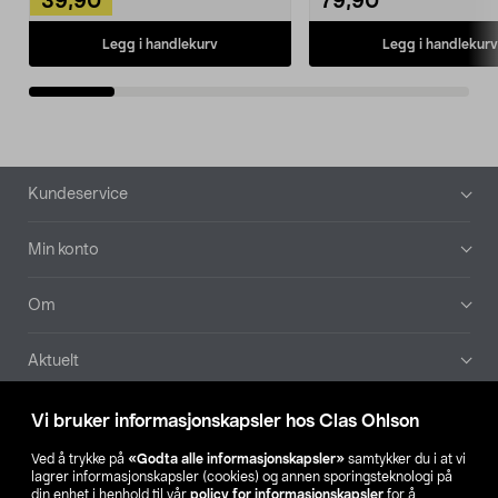
39,90
79,90
Legg i handlekurv
Legg i handlekurv
Bunntekst
Kundeservice
Min konto
Om
Aktuelt
Våre selskaper
Vi bruker informasjonskapsler hos Clas Ohlson
Ved å trykke på
«Godta alle informasjonskapsler»
samtykker du i at vi
Finn din butikk
lagrer informasjonskapsler (cookies) og annen sporingsteknologi på
din enhet i henhold til vår
policy for informasjonskapsler
for å