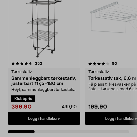
4.0 av 5 stjerner
anmeldelser
4.5 av 5 stjerner
anmeldelse
353
90
Tørkestativ
Tørkestativ
Sammenleggbart tørkestativ,
Tørkestativ tak, 6,6 m
justerbart 117,5–180 cm
Få plass til klesvasken på 
flate – tørkeheis med 6 st
Høyt, sammenleggbart tørkestativ
Tørkestativ...
til bruk inne og ute – mye
Klubbpris
tørkeplass på små fl...
399,90
199,90
499,90
Legg i handlekurv
Legg i handlekurv