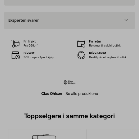
Eksperten svarer
Fri frakt
Fri retur
Fra 599,–*
Returner til valgfri butikk
Sikkert
Klikk&Hent
365 dagers åpent kjøp
Bestill på nett og hent i butikk
Clas Ohlson
-
Se alle produktene
Toppselgere i samme kategori