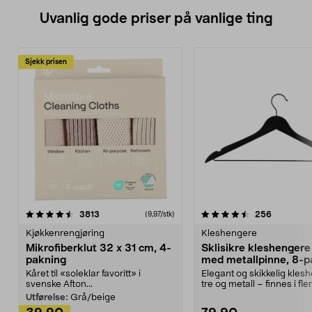
Uvanlig gode priser på vanlige ting
Sjekk prisen
4.5av 5 stjerner
anmeldelser
4.5av 5 stjerner
anmeldels
3813
256
(9,97/stk)
Kjøkkenrengjøring
Kleshengere
Mikrofiberklut 32 x 31 cm, 4-
Sklisikre kleshengere 
pakning
med metallpinne, 8-p
Kåret til «soleklar favoritt» i
Elegant og skikkelig kles
svenske Afton...
tre og metall – finnes i fle
Kleshe...
Utførelse:
Grå/beige