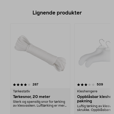
Lignende produkter
3.5av 5 stjerner
anmeldelser
anmeld
267
509
Tørkestativ
Kleshengere
Tørkesnor, 20 meter
Oppblåsbar kleshen
pakning
Sterk og spenstig snor for tørking
av klesvasken. Lufttørking er mer
Luftig tørking av klesva
skånsomt fo...
skrukke. Oppblåsbare
kleshengere for bluser, g